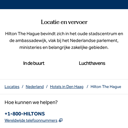
Locatie en vervoer
Hilton The Hague bevindt zich in het oude stadscentrum en
de ambassadewijk, vlak bij het Nederlandse parlement,
ministeries en belangrijke zakelijke gebieden.
In de buurt
Luchthavens
Locaties
/
Nederland
/
Hotels in Den Haag
/
Hilton The Hague
Hoe kunnen we helpen?
Telefoon:
+1-800-HILTONS
,
Opent nieuw tabblad
Wereldwijde telefoonnummers