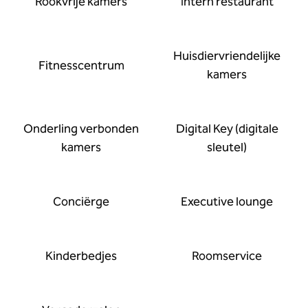
Rookvrije kamers
Intern restaurant
Huisdier­vriendelijke
Fitness­centrum
kamers
Onderling verbonden
Digital Key (digitale
kamers
sleutel)
Conciërge
Executive lounge
Kinderbedjes
Roomservice