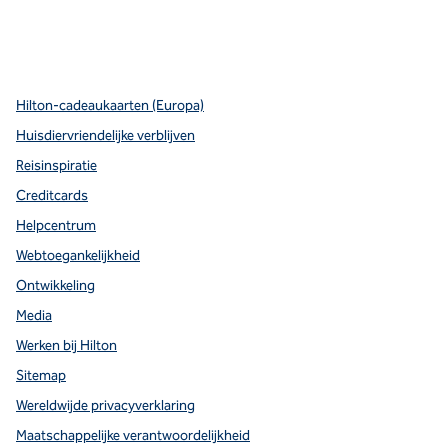
x
facebook
instagram
Youtube
pinterest
,
opent nieuw tabblad
,
opent nieuw tabblad
,
opent nieuw tabblad
,
opent nieuw tabblad
,
opent nieuw tabblad
Hilton-cadeaukaarten (Europa)
Huisdiervriendelijke verblijven
Reisinspiratie
Creditcards
Helpcentrum
Webtoegankelijkheid
Ontwikkeling
Media
Werken bij Hilton
Sitemap
Wereldwijde privacyverklaring
Maatschappelijke verantwoordelijkheid