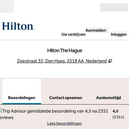
Ga door naar inhoud
Open
Aanmelden
Uw verblijven
Inloggen
Hilton The Hague
,
Opent 
Zeestraat 35, Den Haag, 2518 AA, Nederland
1
/
12
vorige afbeelding
volg
1 van 12
Contact opnemen
Beoordelingen
Contact opnemen
Aankomsttijd
4,5
(
2351
)
Lees beoordelingen