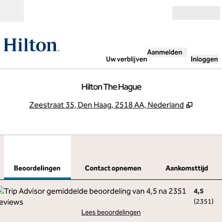
Ga door naar inhoud
Open
Aanmelden
Uw verblijven
Inloggen
Hilton The Hague
,
Opent 
Zeestraat 35, Den Haag, 2518 AA, Nederland
1
/
12
vorige afbeelding
volg
1 van 12
Contact opnemen
Beoordelingen
Contact opnemen
Aankomsttijd
4,5
(
2351
)
Lees beoordelingen