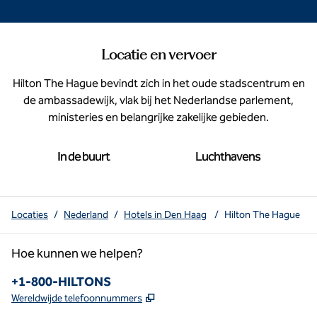
Locatie en vervoer
Hilton The Hague bevindt zich in het oude stadscentrum en
de ambassadewijk, vlak bij het Nederlandse parlement,
ministeries en belangrijke zakelijke gebieden.
In de buurt
Luchthavens
Locaties
/
Nederland
/
Hotels in Den Haag
/
Hilton The Hague
Hoe kunnen we helpen?
Telefoon:
+1-800-HILTONS
,
Opent nieuw tabblad
Wereldwijde telefoonnummers