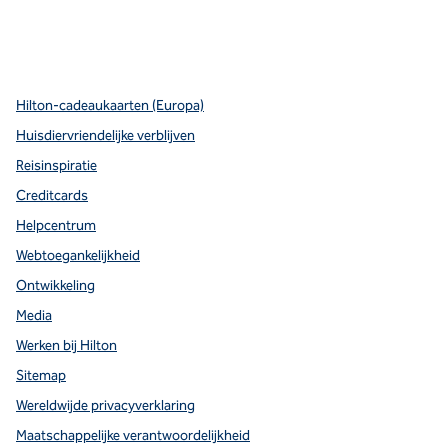
x
facebook
instagram
Youtube
pinterest
,
opent nieuw tabblad
,
opent nieuw tabblad
,
opent nieuw tabblad
,
opent nieuw tabblad
,
opent nieuw tabblad
Hilton-cadeaukaarten (Europa)
Huisdiervriendelijke verblijven
Reisinspiratie
Creditcards
Helpcentrum
Webtoegankelijkheid
Ontwikkeling
Media
Werken bij Hilton
Sitemap
Wereldwijde privacyverklaring
Maatschappelijke verantwoordelijkheid