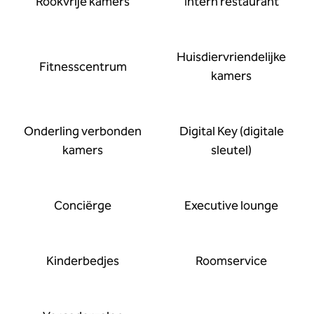
Rookvrije kamers
Intern restaurant
Huisdier­vriendelijke
Fitness­centrum
kamers
Onderling verbonden
Digital Key (digitale
kamers
sleutel)
Conciërge
Executive lounge
Kinderbedjes
Roomservice