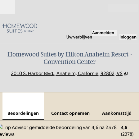
Ga door naar inhoud
Open
Aanmelden
Uw verblijven
Inloggen
Homewood Suites by Hilton Anaheim Resort -
Convention Center
,
Ope
2010 S. Harbor Blvd., Anaheim, Californië, 92802, VS
1
/
11
vorige afbeelding
volg
1 van 11
Contact opnemen
Beoordelingen
Contact opnemen
Aankomsttijd
4,6
(
2378
)