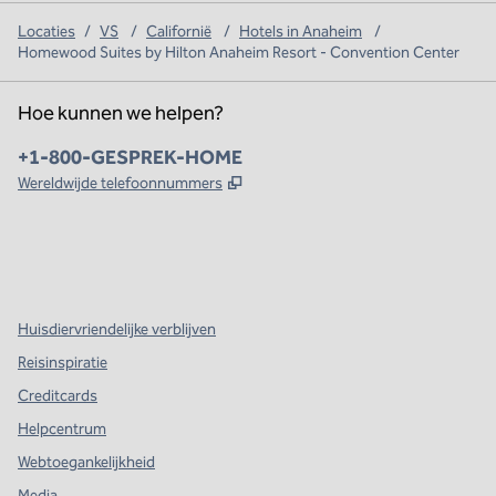
Locaties
/
VS
/
Californië
/
Hotels in Anaheim
/
Homewood Suites by Hilton Anaheim Resort - Convention Center
Hoe kunnen we helpen?
Telefoon:
+1-800-GESPREK-HOME
,
Opent nieuw tabblad
Wereldwijde telefoonnummers
x
facebook
instagram
,
opent nieuw tabblad
,
opent nieuw tabblad
,
opent nieuw tabblad
Huisdiervriendelijke verblijven
Reisinspiratie
Creditcards
Helpcentrum
Webtoegankelijkheid
Media