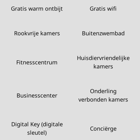
Gratis warm ontbijt
Gratis wifi
Rookvrije kamers
Buitenzwembad
Huisdier­vriendelijke
Fitness­centrum
kamers
Onderling
Business­center
verbonden kamers
Digital Key (digitale
Conciërge
sleutel)