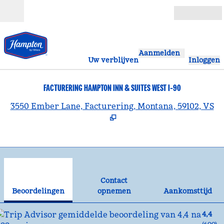
Ga door naar inhoud
Open
Aanmelden
Uw verblijven
Inloggen
FACTURERING HAMPTON INN & SUITES WEST I-90
,
O
3550 Ember Lane, Facturering, Montana, 59102, VS
1
/
12
vorige afbeelding
vol
1 van 12
Contact opnemen
Contact
Beoordelingen
opnemen
Aankomsttijd
4,4