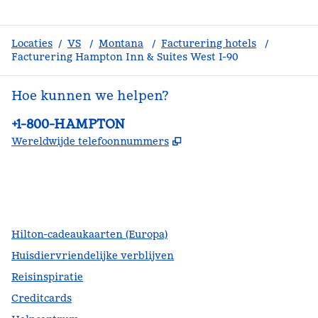
Locaties
/
VS
/
Montana
/
Facturering hotels
/
Facturering Hampton Inn & Suites West I-90
Hoe kunnen we helpen?
Telefoon:
+1-800-HAMPTON
,
Opent nieuw tabblad
Wereldwijde telefoonnummers
facebook
x
instagram
,
opent nieuw tabblad
,
opent nieuw tabblad
,
opent nieuw tabblad
Hilton-cadeaukaarten (Europa)
Huisdiervriendelijke verblijven
Reisinspiratie
Creditcards