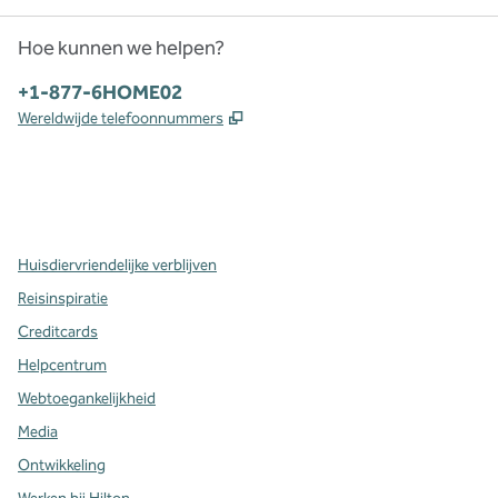
Hoe kunnen we helpen?
Telefoon:
+1-877-6HOME02
,
Opent nieuw tabblad
Wereldwijde telefoonnummers
x
facebook
instagram
,
opent nieuw tabblad
,
opent nieuw tabblad
,
opent nieuw tabblad
Huisdiervriendelijke verblijven
Reisinspiratie
Creditcards
Helpcentrum
Webtoegankelijkheid
Media
Ontwikkeling