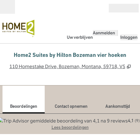
Ga door naar inhoud
Open
Aanmelden
Uw verblijven
Inloggen
Home2 Suites by Hilton Bozeman vier hoeken
,
Ope
110 Homestake Drive, Bozeman, Montana, 59718, VS
1
/
12
vorige afbeelding
volg
1 van 12
Contact opnemen
Beoordelingen
Contact opnemen
Aankomsttijd
4,1
(
9
)
Lees beoordelingen