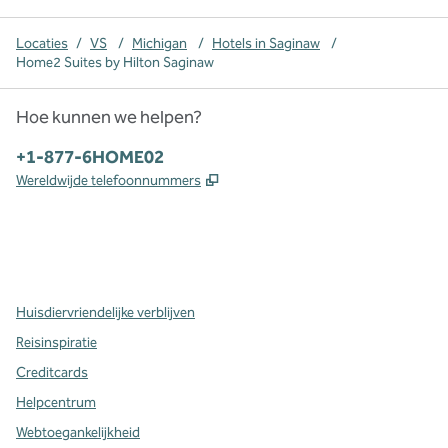
Locaties
/
VS
/
Michigan
/
Hotels in Saginaw
/
Home2 Suites by Hilton Saginaw
Hoe kunnen we helpen?
Telefoon:
+1-877-6HOME02
,
Opent nieuw tabblad
Wereldwijde telefoonnummers
x
facebook
instagram
,
opent nieuw tabblad
,
opent nieuw tabblad
,
opent nieuw tabblad
Huisdiervriendelijke verblijven
Reisinspiratie
Creditcards
Helpcentrum
Webtoegankelijkheid