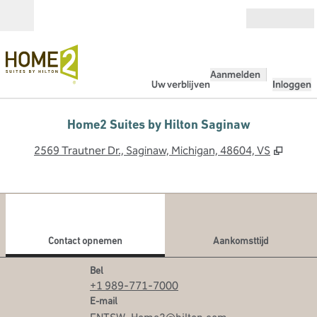
Ga door naar inhoud
Open
Aanmelden
Uw verblijven
Inloggen
Home2 Suites by Hilton Saginaw
,
Opent
2569 Trautner Dr., Saginaw, Michigan, 48604, VS
1
/
12
vorige afbeelding
volg
1 van 12
Contact opnemen
Contact opnemen
Aankomsttijd
Bel
Bel
+1 989-771-7000
Email
E-mail