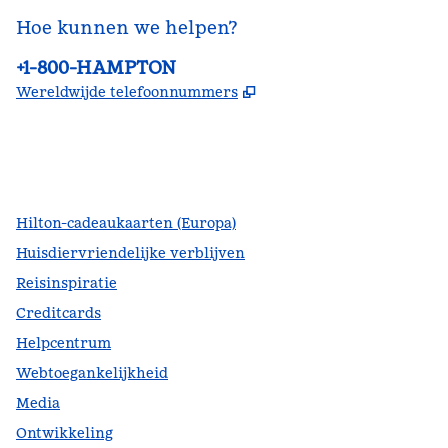
Hoe kunnen we helpen?
Telefoon:
+1-800-HAMPTON
,
Opent nieuw tabblad
Wereldwijde telefoonnummers
facebook
x
instagram
,
opent nieuw tabblad
,
opent nieuw tabblad
,
opent nieuw tabblad
Hilton-cadeaukaarten (Europa)
Huisdiervriendelijke verblijven
Reisinspiratie
Creditcards
Helpcentrum
Webtoegankelijkheid
Media
Ontwikkeling