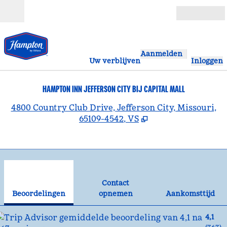
Ga door naar inhoud
Open
Aanmelden
Uw verblijven
Inloggen
HAMPTON INN JEFFERSON CITY BIJ CAPITAL MALL
,
O
4800 Country Club Drive, Jefferson City, Missouri,
65109-4542, VS
1
/
12
vorige afbeelding
vol
1 van 12
Contact opnemen
Contact
Beoordelingen
opnemen
Aankomsttijd
4,1