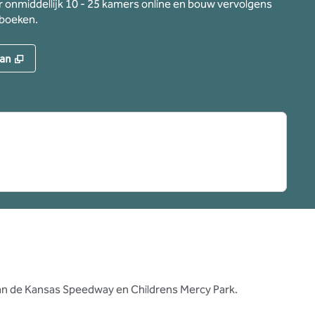
 onmiddellijk 10 - 25 kamers online en bouw vervolgens
 boeken.
,
Opent nieuw tabblad
an
van de Kansas Speedway en Childrens Mercy Park.