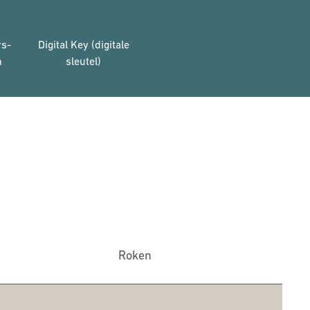
rs-
Digital Key (digitale
n
sleutel)
Roken