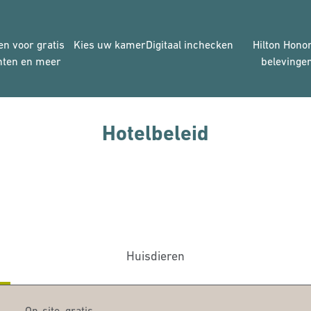
en voor gratis
Kies uw kamer
Digitaal inchecken
Hilton Hono
hten en meer
belevinge
Hotelbeleid
Huisdieren
On-site
,
gratis