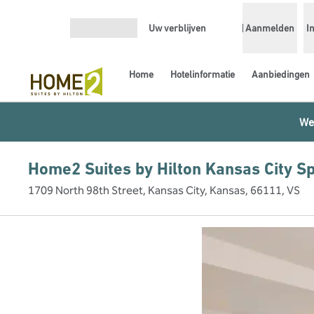
Ga door naar inhoud
Uw verblijven
Aanmelden
I
Menu openen
Home
Hotelinformatie
Aanbiedingen
We
Home2 Suites by Hilton Kansas City 
1709 North 98th Street, Kansas City, Kansas, 66111, VS