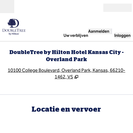
Ga door naar inhoud
Open
Aanmelden
Uw verblijven
Inloggen
DoubleTree by Hilton Hotel Kansas City -
Overland Park
,
O
10100 College Boulevard, Overland Park, Kansas, 66210-
1462, VS
Locatie en vervoer