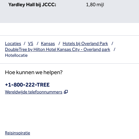
Yardley Hall bij JCCC:
1,80 mijl
Locaties
/
VS
/
Kansas
/
Hotels bij Overland Park
/
DoubleTree by Hilton Hotel Kansas City - Overland park
/
Hotellocatie
Hoe kunnen we helpen?
Telefoon:
+1-800-222-TREE
,
Opent nieuw tabblad
Wereldwijde telefoonnummers
x
facebook
instagram
,
opent nieuw tabblad
,
opent nieuw tabblad
,
opent nieuw tabblad
Reisinspiratie