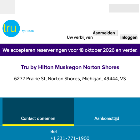
Ga door naar inhoud
Open
Aanmelden
Uw verblijven
Inloggen
We accepteren reserveringen voor 18 oktober 2026 en verder.
Tru by Hilton Muskegon Norton Shores
6277 Prairie St, Norton Shores, Michigan, 49444, VS
1
/
12
vorige afbeelding
volg
1 van 12
Contact opnemen
Contact opnemen
Aankomsttijd
Bel
Bel
+1 231-771-1900