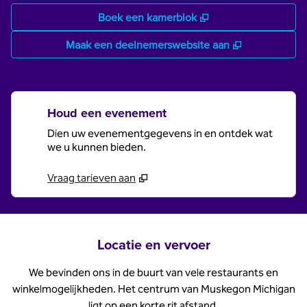
,
Opent nieuw tabbl
Boek een kamerblok
,
Opent nieuw
Maak een deelnemerswebsite aan
Houd een evenement
Dien uw evenementgegevens in en ontdek wat
we u kunnen bieden.
Vraag tarieven aan
Locatie en vervoer
We bevinden ons in de buurt van vele restaurants en
winkelmogelijkheden. Het centrum van Muskegon Michigan
ligt op een korte rit afstand.