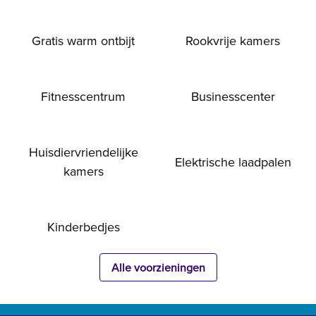
Gratis warm ontbijt
Rookvrije kamers
Fitness­centrum
Business­center
Huisdier­vriendelijke
Elektrische laadpalen
kamers
Kinderbedjes
Alle voorzieningen