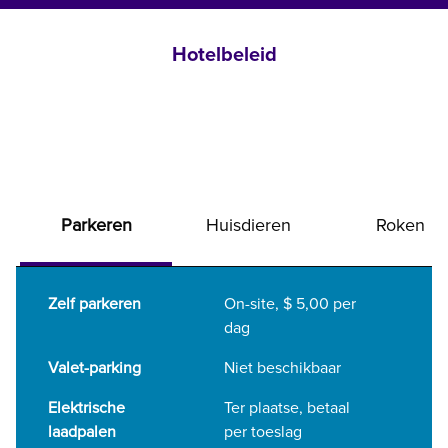
Hotelbeleid
Parkeren
Huisdieren
Roken
Zelf parkeren
On-site
,
$ 5,00 per
dag
Valet-parking
Niet beschikbaar
Elektrische
Ter plaatse
, betaal
laadpalen
per toeslag