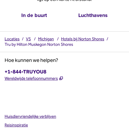
In de buurt
Luchthavens
Locaties
/
VS
/
Michigan
/
Hotels bij Norton Shores
/
Tru by Hilton Muskegon Norton Shores
Hoe kunnen we helpen?
Telefoon:
+1-844-TRUYOU8
,
Opent nieuw tabblad
Wereldwijde telefoonnummers
x
facebook
instagram
,
opent nieuw tabblad
,
opent nieuw tabblad
,
opent nieuw tabblad
Huisdiervriendelijke verblijven
Reisinspiratie