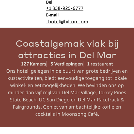
Bel
Bel
+1 858-925-6777
E-mailSANAN
E-mail
_hotel
@hilton.com
Coastalgemak vlak bij
attracties in Del Mar
127 Kamers
5 Verdiepingen
1 restaurant
Ons hotel, gelegen in de buurt van grote bedrijven en
kustactiviteiten, biedt eenvoudige toegang tot lokale
winkel- en eetmogelijkheden. We bevinden ons op
minder dan vijf mijl van Del Mar Village, Torrey Pines
State Beach, UC San Diego en Del Mar Racetrack &
Fairgrounds. Geniet van ambachtelijke koffie en
cocktails in Moonsong Café.