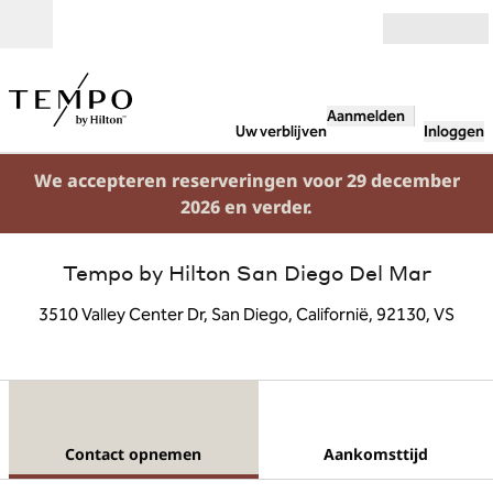
Ga door naar inhoud
Open
Aanmelden
Uw verblijven
Inloggen
We accepteren reserveringen voor 29 december
2026 en verder.
Tempo by Hilton San Diego Del Mar
3510 Valley Center Dr, San Diego, Californië, 92130, VS
1 van 7
1
/
7
vorige afbeelding
volgende afb
Contact opnemen
Contact opnemen
Aankomsttijd