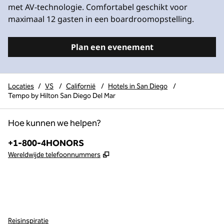
met AV-technologie. Comfortabel geschikt voor
maximaal 12 gasten in een boardroomopstelling.
Plan een evenement
Locaties
/
VS
/
Californië
/
Hotels in San Diego
/
Tempo by Hilton San Diego Del Mar
Hoe kunnen we helpen?
Telefoon:
+1-800-4HONORS
,
Opent nieuw tabblad
Wereldwijde telefoonnummers
instagram
,
opent nieuw tabblad
Reisinspiratie