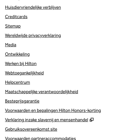
Huisdiervriendelijke verblijven
Creditcards
Sitemap
Wereldwijde privacyverklaring
Media
Ontwikkeling
Werken bij Hilton
Webtoegankelijkheid
Helpcentrum
Maatschappelijke verantwoordelijkheid
Besteprijsgarantie
Voorwaarden en bepalingen Hilton Honors-korting
,
Opent nieuw tabbla
Verklaring inzake slavernij en mensenhandel
Gebruiksovereenkomst site
Voorwaarden partneraccommodaties