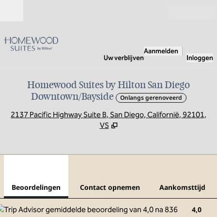
Ga door naar inhoud
Open
Aanmelden
Uw verblijven
Inloggen
Homewood Suites by Hilton San Diego
Downtown/Bayside
Onlangs gerenoveerd
,
O
2137 Pacific Highway Suite B, San Diego, Californië, 92101,
VS
1
/
12
vorige afbeelding
volg
1 van 12
Contact opnemen
Beoordelingen
Contact opnemen
Aankomsttijd
4,0