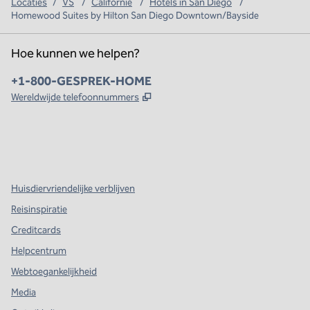
Locaties
/
VS
/
Californië
/
Hotels in San Diego
/
Homewood Suites by Hilton San Diego Downtown/Bayside
Hoe kunnen we helpen?
Telefoon:
+1-800-GESPREK-HOME
,
Opent nieuw tabblad
Wereldwijde telefoonnummers
x
facebook
instagram
,
opent nieuw tabblad
,
opent nieuw tabblad
,
opent nieuw tabblad
Huisdiervriendelijke verblijven
Reisinspiratie
Creditcards
Helpcentrum
Webtoegankelijkheid
Media