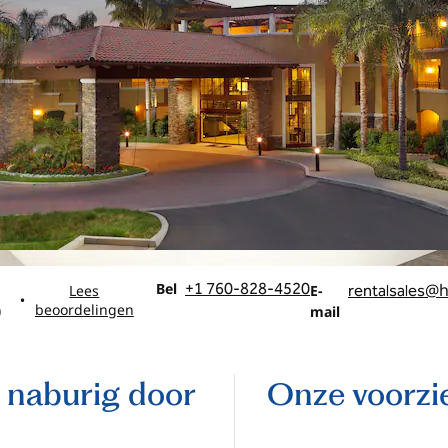
Bel
Email
Bel
+1 760-828-4520
@h
Lees
E-
rentalsales
•
beoordelingen
)
mail
l naburig door
Onze voorzi