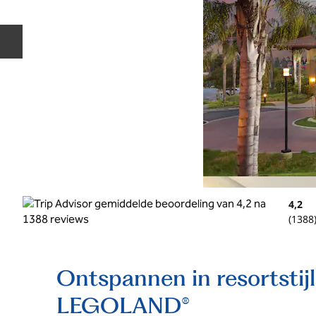
Vorige dia
4,2
(
1388
Ontspannen in resortstij
LEGOLAND®