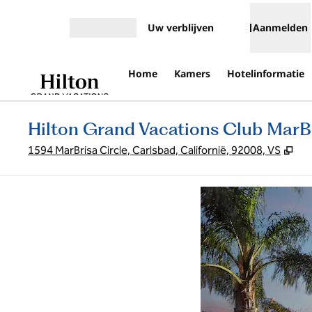
Ga door naar inhoud
Uw verblijven
Aanmelden
Menu openen
Home
Kamers
Hotelinformatie
Hilton Grand Vacations Club MarB
,
Op
1594 MarBrisa Circle, Carlsbad, Californië, 92008, VS