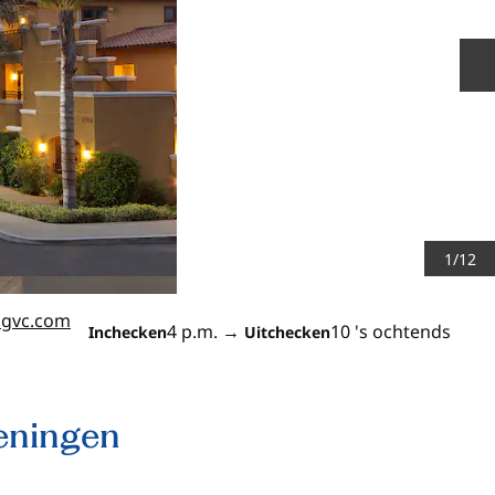
V
1
/
12
gvc.com
4 p.m.
→
10 's ochtends
Inchecken
Uitchecken
eningen