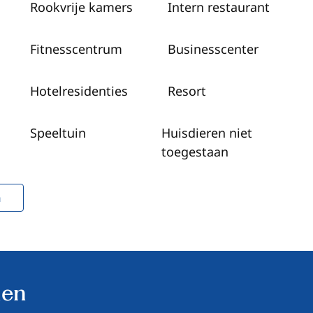
Rookvrije kamers
Intern restaurant
Fitness­centrum
Business­center
Hotelresidenties
Resort
Speeltuin
Huisdieren niet
toegestaan
n
den