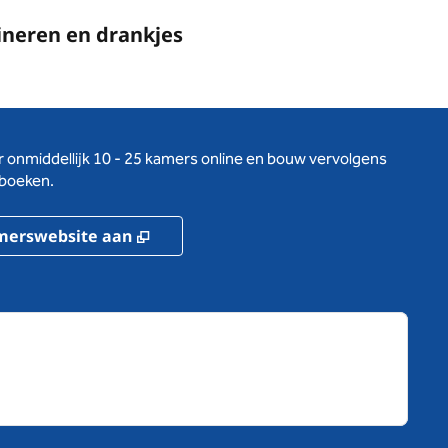
ineren en drankjes
 onmiddellijk 10 - 25 kamers online en bouw vervolgens
 boeken.
,
Opent nieuw tabblad
merswebsite aan