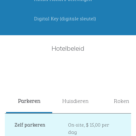
Digital Key (digitale sleutel)
Hotelbeleid
Parkeren
Huisdieren
Roken
Zelf parkeren
On-site
,
$ 15,00 per
dag