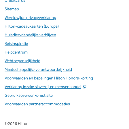
Creditcards
Sitemap
Wereldwijde privacyverklaring
Hilton-cadeaukaarten (Europa)
Huisdiervriendelijke verblijven
Reisinspiratie
Helpcentrum
Webtoegankelijkheid
Maatschappelijke verantwoordelijkheid
Voorwaarden en bepalingen Hilton Honors-korting
,
Opent nieuw tabbla
Verklaring inzake slavernij en mensenhandel
Gebruiksovereenkomst site
Voorwaarden partneraccommodaties
©
2026
Hilton