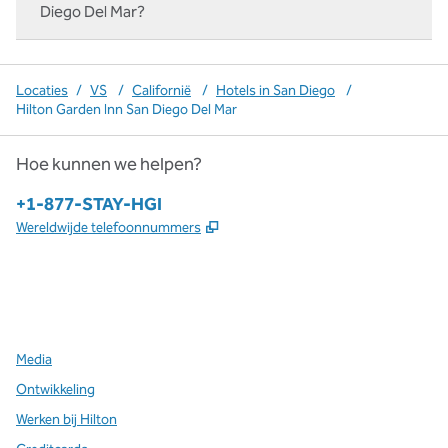
Diego Del Mar?
Locaties
/
VS
/
Californië
/
Hotels in San Diego
/
Hilton Garden Inn San Diego Del Mar
Hoe kunnen we helpen?
Telefoon:
+1-877-STAY-HGI
,
Opent nieuw tabblad
Wereldwijde telefoonnummers
x
facebook
instagram
,
opent nieuw tabblad
,
opent nieuw tabblad
,
opent nieuw tabblad
Media
Ontwikkeling
Werken bij Hilton