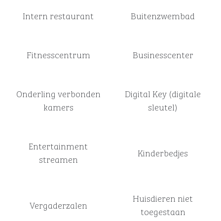
Intern restaurant
Buitenzwembad
Fitness­centrum
Business­center
Onderling verbonden
Digital Key (digitale
kamers
sleutel)
Entertainment
Kinderbedjes
streamen
Huisdieren niet
Vergaderzalen
toegestaan