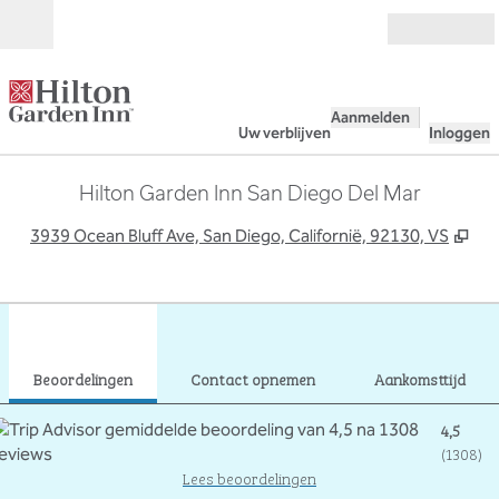
Ga door naar inhoud
Open
Aanmelden
Uw verblijven
Inloggen
Hilton Garden Inn San Diego Del Mar
,
Op
3939 Ocean Bluff Ave, San Diego, Californië, 92130, VS
1
/
12
vorige afbeelding
volg
1 van 12
Contact opnemen
Beoordelingen
Contact opnemen
Aankomsttijd
4,5
(
1308
)
Lees beoordelingen