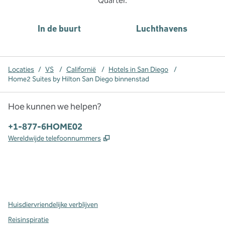
Quarter.
In de buurt
Luchthavens
Locaties
/
VS
/
Californië
/
Hotels in San Diego
/
Home2 Suites by Hilton San Diego binnenstad
Hoe kunnen we helpen?
Telefoon:
+1-877-6HOME02
,
Opent nieuw tabblad
Wereldwijde telefoonnummers
x
facebook
instagram
,
opent nieuw tabblad
,
opent nieuw tabblad
,
opent nieuw tabblad
Huisdiervriendelijke verblijven
Reisinspiratie