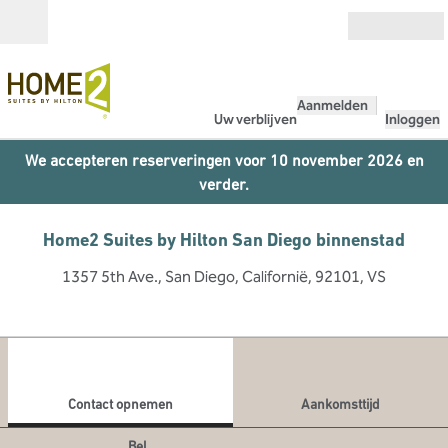
Ga door naar inhoud
Open
Aanmelden
Uw verblijven
Inloggen
We accepteren reserveringen voor 10 november 2026 en
verder.
Home2 Suites by Hilton San Diego binnenstad
1357 5th Ave., San Diego, Californië, 92101, VS
1
/
5
vorige afbeelding
volg
1 van 5
Contact opnemen
Contact opnemen
Aankomsttijd
Bel
Bel