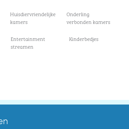
Huisdier­vriendelijke
Onderling
kamers
verbonden kamers
Entertainment
Kinderbedjes
streamen
en