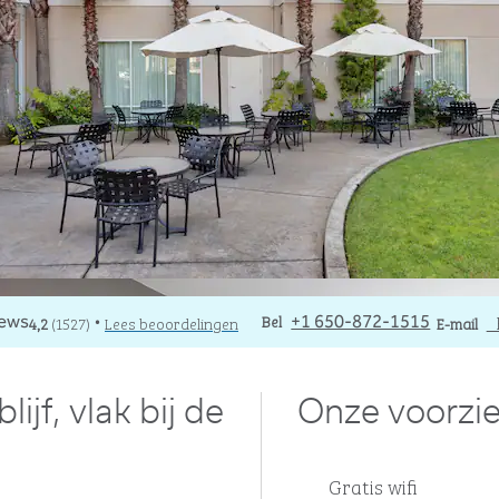
Bel
Bel
E-mail
_
4,2
(
1527
)
Lees beoordelingen
+1 650-872-1515
E-mail
•
ijf, vlak bij de
Onze voorzi
Gratis wifi