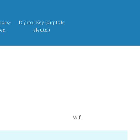
nors-
Digital Key (digitale
gen
sleutel)
Wifi