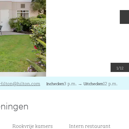
V
1
/
12
SFOAN
Hilton
@hilton.com
3 p.m.
→
12 p.m.
Inchecken
Uitchecken
eningen
Rookvrije kamers
Intern restaurant