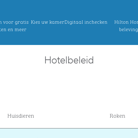
 voor gratis
Kies uw kamer
Digitaal inchecken
Hilton Ho
ten en meer
belevin
Hotelbeleid
Huisdieren
Roken