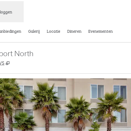
nloggen
anbiedingen
Galerij
Locatie
Dineren
Evenementen
port North
,
Opent nieuw tabblad
 VS