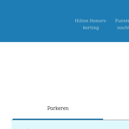
Hilton Honors-
Punten
korting
nach
Parkeren