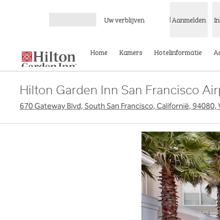
Ga door naar inhoud
Uw verblijven
Aanmelden
I
Menu openen
Home
Kamers
Hotelinformatie
A
Hilton Garden Inn San Francisco Air
670 Gateway Blvd, South San Francisco, Californië, 94080,