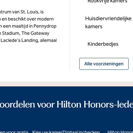
Rookvrije kamers
trum van St. Louis, is
Huisdier­vriendelijke
 en beschikt over modern
n een maaltijd in Pennydrop
kamers
sch Stadium, The Gateway
Laclede's Landing, allemaal
Kinderbedjes
Alle voorzieningen
oordelen voor Hilton Honors-led
en voor gratis
Kies uw kamer
Digitaal inchecken
Hilton Hono