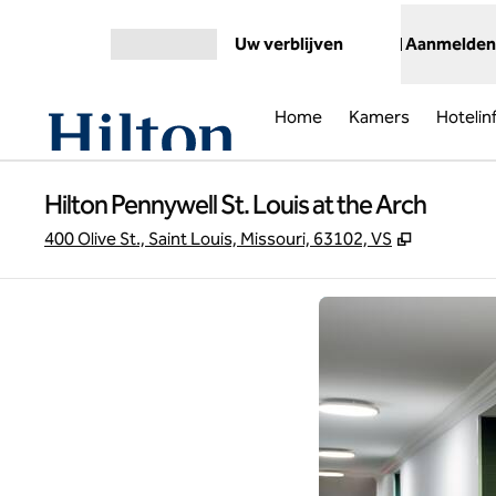
Ga door naar inhoud
Uw verblijven
Aanmelden
Menu openen
Home
Kamers
Hotelin
Hilton Pennywell St. Louis at the Arch
,
Opent nie
400 Olive St., Saint Louis, Missouri, 63102, VS