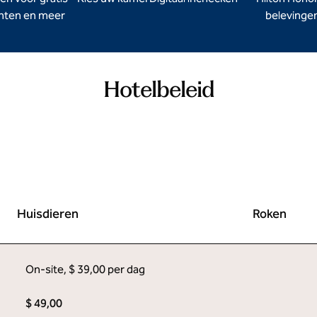
hten en meer
belevinge
Hotelbeleid
Huisdieren
Roken
On-site
,
$ 39,00 per dag
$ 49,00