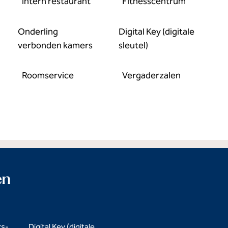
Intern restaurant
Fitness­centrum
Onderling
Digital Key (digitale
verbonden kamers
sleutel)
Roomservice
Vergaderzalen
en
rs-
Digital Key (digitale