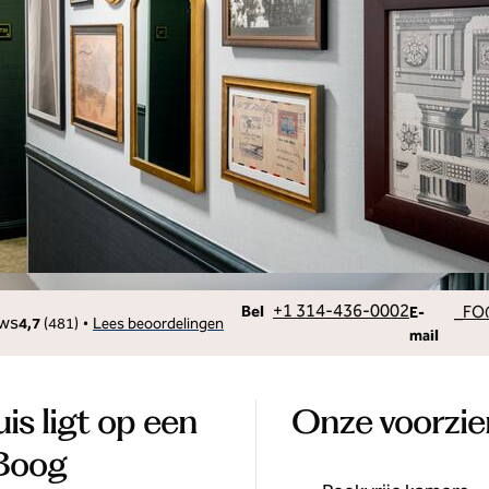
Bel
E-mailST
+1 314-436-0002
_FO
Bel
E-
•
4,7
(
481
)
Lees beoordelingen
mail
is ligt op een
Onze voorzi
 Boog