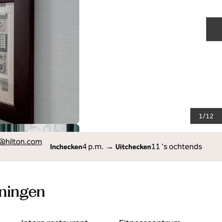
V
1
/
12
LDD
@hilton.com
4 p.m.
→
11 's ochtends
Inchecken
Uitchecken
eningen