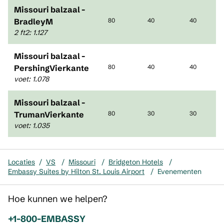
Missouri balzaal -
BradleyM
80
40
40
2 ft2
:
1.127
Missouri balzaal -
PershingVierkante
80
40
40
voet
:
1.078
Missouri balzaal -
TrumanVierkante
80
30
30
voet
:
1.035
Locaties
/
VS
/
Missouri
/
Bridgeton Hotels
/
Embassy Suites by Hilton St. Louis Airport
/
Evenementen
Hoe kunnen we helpen?
Telefoon:
+1-800-EMBASSY