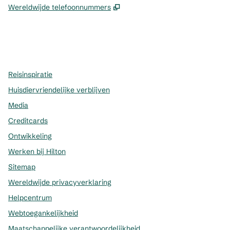
,
Opent nieuw tabblad
Wereldwijde telefoonnummers
x
facebook
instagram
,
opent nieuw tabblad
,
opent nieuw tabblad
,
opent nieuw tabblad
Reisinspiratie
Huisdiervriendelijke verblijven
Media
Creditcards
Ontwikkeling
Werken bij Hilton
Sitemap
Wereldwijde privacyverklaring
Helpcentrum
Webtoegankelijkheid
Maatschappelijke verantwoordelijkheid