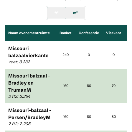
ft²
m²
Naam evenementruimte
Banket
Conferentie
Vierkant
Re
Missouri
balzaalvierkante
240
0
0
voet
:
3.332
Missouri balzaal -
Bradley en
160
80
70
TrumanM
2 ft2
:
2.254
Missouri-balzaal -
Persen/BradleyM
160
80
80
2 ft2
:
2.205