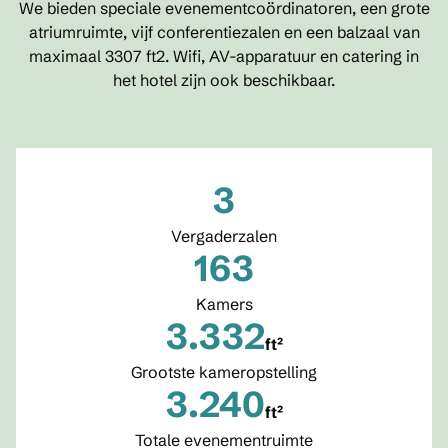
We bieden speciale evenementcoördinatoren, een grote
atriumruimte, vijf conferentiezalen en een balzaal van
maximaal 3307 ft2. Wifi, AV-apparatuur en catering in
het hotel zijn ook beschikbaar.
3
Vergaderzalen
163
Kamers
3.332
ft²
vierkante voet
Grootste kameropstelling
3.240
ft²
vierkante voet
Totale evenementruimte