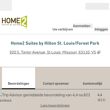
Ga door naar inhoud
Open
Aanmelden
Uw verblijven
Inloggen
Home2 Suites by Hilton St. Louis/Forest Park
,
Open
920 S. Taylor Avenue, St Louis, Missouri, 63110, VS
1
/
12
vorige afbeelding
volg
1 van 12
Contact opnemen
Beoordelingen
Contact opnemen
Aankomsttijd
4,4
(
823
)
Lees beoordelingen