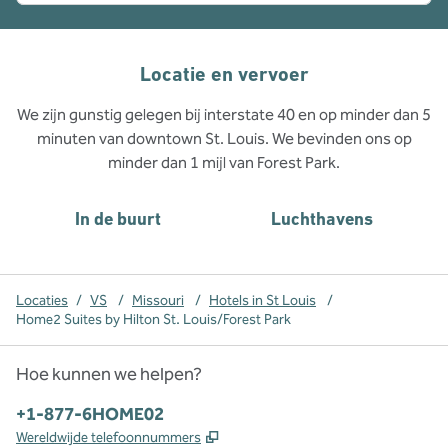
Locatie en vervoer
We zijn gunstig gelegen bij interstate 40 en op minder dan 5
minuten van downtown St. Louis. We bevinden ons op
minder dan 1 mijl van Forest Park.
In de buurt
Luchthavens
Locaties
/
VS
/
Missouri
/
Hotels in St Louis
/
Home2 Suites by Hilton St. Louis/Forest Park
Hoe kunnen we helpen?
Telefoon:
+1-877-6HOME02
,
Opent nieuw tabblad
Wereldwijde telefoonnummers