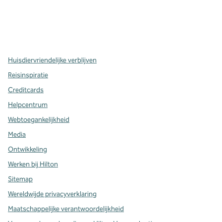
x
facebook
instagram
,
opent nieuw tabblad
,
opent nieuw tabblad
,
opent nieuw tabblad
Huisdiervriendelijke verblijven
Reisinspiratie
Creditcards
Helpcentrum
Webtoegankelijkheid
Media
Ontwikkeling
Werken bij Hilton
Sitemap
Wereldwijde privacyverklaring
Maatschappelijke verantwoordelijkheid