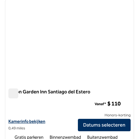
vorige afbeelding
volgen
1 van 12
Hilton Garden Inn Santiago del Estero
Hilton Garden Inn Santiago del Estero
$ 110
Vanaf*
Honors-korting
Bekijk hoteldetails voor Hilton Garden Inn Santiago del Estero
Kamerinfo bekijken
Datums selecteren
0,49 miles
Gratis parkeren
Binnenzwembad
Buitenzwembad