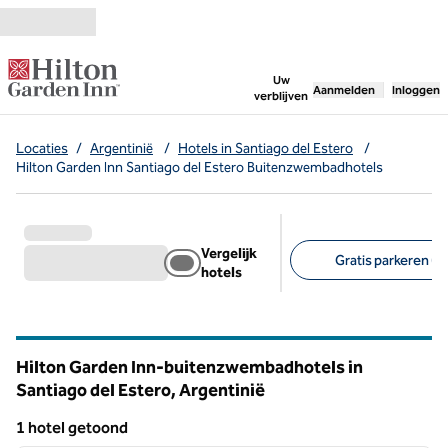
Ga door naar inhoud
,
opent nieuw tabbl
Uw
Aanmelden
Inloggen
verblijven
Locaties
/
Argentinië
/
Hotels in Santiago del Estero
/
Hilton Garden Inn Santiago del Estero Buitenzwembadhotels
Vergelijk
Gratis parkeren (1)
hotels
Aanbevolen filters
Hilton Garden Inn-buitenzwembadhotels in
Santiago del Estero, Argentinië
1 hotel getoond
1
/
12
1 hotel getoond