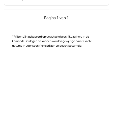
Vorige pagina, 1 van 1
Volgende pagina, 1 
Pagina
1 van 1
Pagina 1 van 1
*Prijzen zijn gebaseerd op de actuele beschikbaarheid in de
komende 30 dagen en kunnen worden gewijzigd. Voer exacte
datums in voor specifieke prijzen en beschikbaarheid.