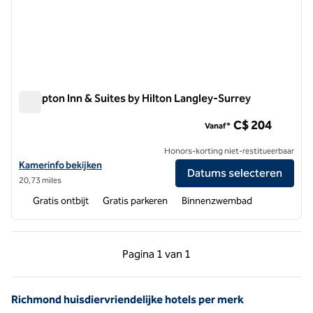
Hampton Inn & Suites by Hilton Langley-Surrey
Hampton Inn & Suites by Hilton Langley-Surrey
C$ 204
Vanaf*
Honors-korting niet-restitueerbaar
Bekijk hoteldetails voor Hampton Inn & Suites by Hilton Langley-Sur
Kamerinfo bekijken
Datums selecteren
20,73 miles
Gratis ontbijt
Gratis parkeren
Binnenzwembad
Vorige pagina, 1 van 1
Volgende pagina, 1 
Pagina
1 van 1
Pagina 1 van 1
Richmond huisdiervriendelijke hotels per merk