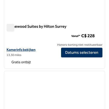
Homewood Suites by Hilton Surrey
Homewood Suites by Hilton Surrey
C$ 228
Vanaf*
Honors-korting niet-restitueerbaar
Bekijk hoteldetails voor Homewood Suites by Hilton Surrey
Kamerinfo bekijken
Datums selecteren
13,30 miles
Gratis ontbijt
1
/
12
vorige afbeelding
volgen
1 van 12