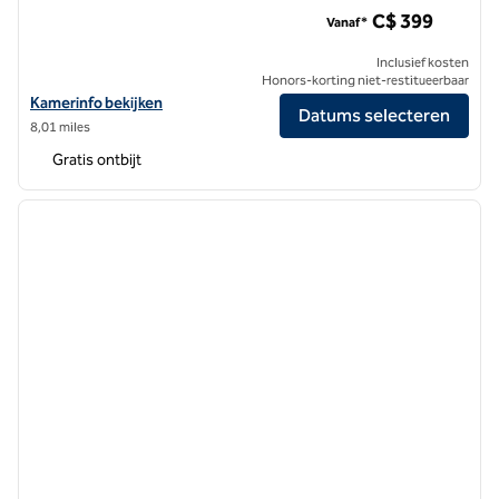
Hampton Inn & Suites by Hilton Vancouver-Downtown
C$ 399
Vanaf*
Inclusief kosten
Honors-korting niet-restitueerbaar
Bekijk hoteldetails voor Hampton Inn & Suites by Hilton Vancouve
Kamerinfo bekijken
Datums selecteren
8,01 miles
Gratis ontbijt
1
/
12
vorige afbeelding
volgen
1 van 12