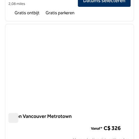
Datums selecteren
2,08 miles
Gratis ontbijt
Gratis parkeren
1
/
12
vorige afbeelding
volgen
1 van 12
Hilton Vancouver Metrotown
Hilton Vancouver Metrotown
C$ 326
Vanaf*