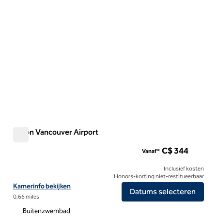
Hilton Vancouver Airport
Hilton Vancouver Airport
C$ 344
Vanaf*
Inclusief kosten
Honors-korting niet-restitueerbaar
Bekijk hoteldetails voor Hilton Vancouver Airport
Kamerinfo bekijken
Datums selecteren
0,66 miles
Buitenzwembad