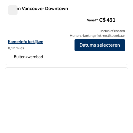
Hilton Vancouver Downtown
Hilton Vancouver Downtown
C$ 431
Vanaf*
Inclusief kosten
Honors-korting niet-restitueerbaar
Bekijk hoteldetails voor Hilton Vancouver Downtown
Kamerinfo bekijken
Datums selecteren
8,12 miles
Buitenzwembad
1
/
12
vorige afbeelding
volgen
1 van 12