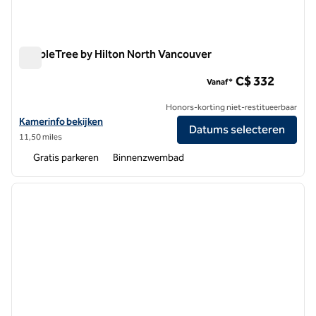
DoubleTree by Hilton North Vancouver
DoubleTree by Hilton North Vancouver
C$ 332
Vanaf*
Honors-korting niet-restitueerbaar
Bekijk hoteldetails voor DoubleTree by Hilton North Vancouver
Kamerinfo bekijken
Datums selecteren
11,50 miles
Gratis parkeren
Binnenzwembad
1
/
12
vorige afbeelding
volgen
1 van 12