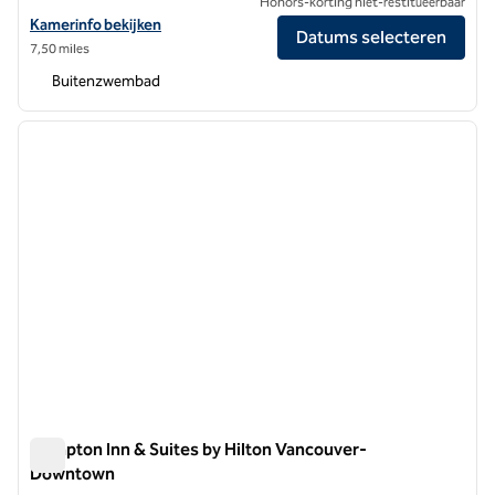
Honors-korting niet-restitueerbaar
Bekijk hoteldetails voor Hilton Vancouver Metrotown
Kamerinfo bekijken
Datums selecteren
7,50 miles
Buitenzwembad
1
/
12
vorige afbeelding
volgen
1 van 12
Hampton Inn & Suites by Hilton Vancouver-
Downtown