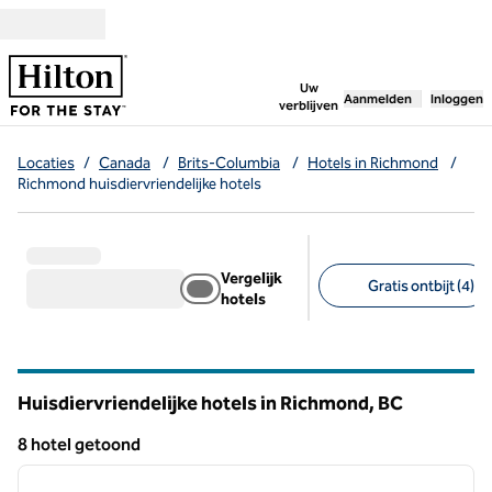
Ga door naar inhoud
,
opent nieuw tabbl
Uw
Aanmelden
Inloggen
verblijven
Locaties
/
Canada
/
Brits-Columbia
/
Hotels in Richmond
/
Richmond huisdiervriendelijke hotels
Vergelijk
Gratis ontbijt (4)
hotels
Aanbevolen filters
Huisdiervriendelijke hotels in Richmond,
BC
British Columbia
8 hotel getoond
1
/
12
8 hotel getoond
vorige afbeelding
volgen
1 van 12