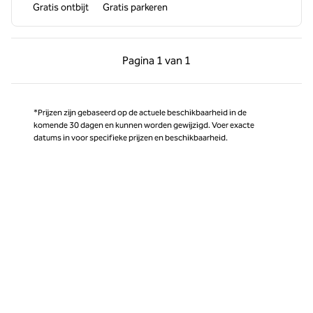
Gratis ontbijt
Gratis parkeren
Vorige pagina, 1 van 1
Volgende pagina, 1 
Pagina
1 van 1
Pagina 1 van 1
*Prijzen zijn gebaseerd op de actuele beschikbaarheid in de
komende 30 dagen en kunnen worden gewijzigd. Voer exacte
datums in voor specifieke prijzen en beschikbaarheid.