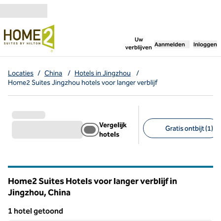
Ga door naar inhoud
,
opent nieuw tabbl
Uw
Aanmelden
Inloggen
verblijven
Locaties
/
China
/
Hotels in Jingzhou
/
Home2 Suites Jingzhou hotels voor langer verblijf
Vergelijk
Gratis ontbijt (1)
hotels
Aanbevolen filters
Home2 Suites Hotels voor langer verblijf in
Jingzhou, China
1 hotel getoond
1
/
12
1 hotel getoond