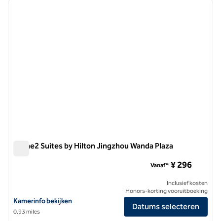
vorige afbeelding
volgen
1 van 12
Home2 Suites by Hilton Jingzhou Wanda Plaza
Home2 Suites by Hilton Jingzhou Wanda Plaza
¥ 296
Vanaf*
Inclusief kosten
Honors-korting vooruitboeking
Bekijk hoteldetails voor Home2 Suites by Hilton Jingzhou Wanda Pla
Kamerinfo bekijken
Datums selecteren
0,93 miles