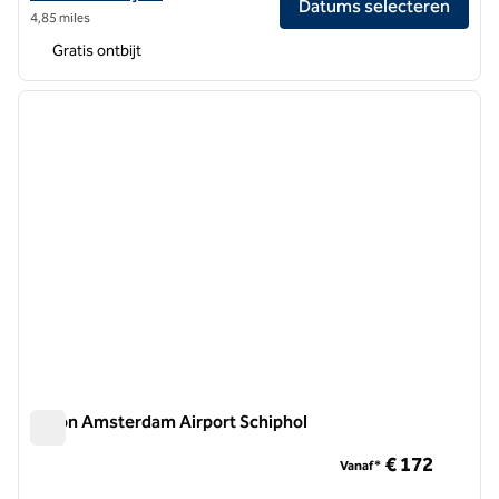
Datums selecteren
4,85 miles
Gratis ontbijt
1
/
12
vorige afbeelding
volgen
1 van 12
Hilton Amsterdam Airport Schiphol
Hilton Amsterdam Airport Schiphol
€ 172
Vanaf*