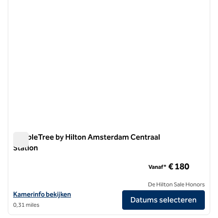
DoubleTree by Hilton Amsterdam Centraal
Station
DoubleTree by Hilton Amsterdam Centraal Station
€ 180
Vanaf*
De Hilton Sale Honors
Bekijk hoteldetails voor DoubleTree by Hilton Amsterdam Centraal S
Kamerinfo bekijken
Datums selecteren
0,31 miles
1
/
9