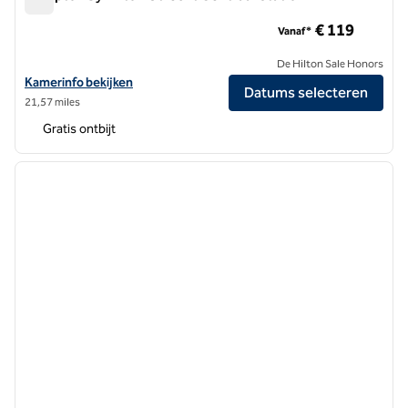
Hampton by Hilton Utrecht Centraal Station
€ 119
Vanaf*
De Hilton Sale Honors
Bekijk hoteldetails voor Hampton by Hilton Utrecht Centraal Station
Kamerinfo bekijken
Datums selecteren
21,57 miles
Gratis ontbijt
1
/
12
vorige afbeelding
volgen
1 van 12