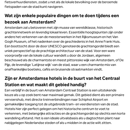
fietsverhuurdiensten, zodat u net als de lokale bevolking over de beroemde
fietspaden van de stad kunt navigeren.
Wat zijn enkele populaire dingen om te doen tijdens een
bezoek aan Amsterdam?
Amsterdam zal u betoveren met zijn musea van wereldklasse, historisch
grachtennetwerk en levendig lokaal leven. Essentiële hoogtepunten zijn onder
andere het verkennen van de meesterwerken in het Rijksmuseum en het Van
Gogh Museum, of het nadenken over de geschiedenis in het Anne Frank Huis.
Een boottocht door de door UNESCO genoteerde grachtengordel biedt een
uniek perspectief op de prachtige architectuur van de stad. Voor een ware
voorproefje van de lokale cultuur wandelt u door de Jordaan, algemeen
beschouwd als de charmantste en meest pittoreske wijk van Amsterdam, of De
Pijp, de levendige 'Latijnse wijk' van de stad, waar u een charmante mix van
onafhankelijke boetieks, cafés en bruisende straatmarkten vindt.
Zijn er Amsterdamse hotels in de buurt van het Centraal
Station en wat maakt dit gebied handig?
Een verblijf in de buurt van Amsterdam Centraal Station is een uitstekende
keuze als u op zoek bent naar maximaal gemak. Dit gebied dient als een primaire
vervoershub, met directe treinverbindingen naar Schiphol Airport en
gemakkelijke toegang tot de uitgebreide tram- en veerdiensten van de stad.
Hotels hier zijn perfect gelegen om het historische centrum te voet te
verkennen, met belangrijke attracties en de grachtengordel op slechts een korte
wandeling afstand. Het is een ideale uitvalsbasis als u dagtochten plant naar
nabijgelegen Nederlandse steden of als u midden in de actie wilt zitten.