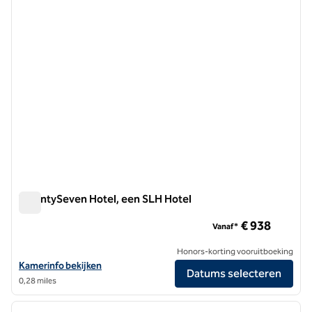
TwentySeven Hotel, een SLH Hotel
TwentySeven Hotel, een SLH Hotel
€ 938
Vanaf*
Honors-korting vooruitboeking
Bekijk hoteldetails voor TwentySeven Hotel, een SLH Hotel
Kamerinfo bekijken
Datums selecteren
0,28 miles
1
/
11
vorige afbeelding
volgen
1 van 11