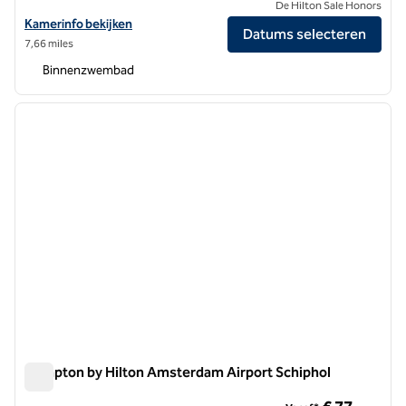
De Hilton Sale Honors
Bekijk hoteldetails voor Hilton Amsterdam Airport Schiphol
Kamerinfo bekijken
Datums selecteren
7,66 miles
Binnenzwembad
1
/
12
vorige afbeelding
volgen
1 van 12
Hampton by Hilton Amsterdam Airport Schiphol
Hampton by Hilton Amsterdam Airport Schiphol