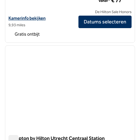
€ 77
Vanaf*
De Hilton Sale Honors
Bekijk hoteldetails voor Hampton by Hilton Amsterdam Airport Schip
Kamerinfo bekijken
Datums selecteren
9,93 miles
Gratis ontbijt
1
/
12
vorige afbeelding
volgen
1 van 12
Hampton by Hilton Utrecht Centraal Station