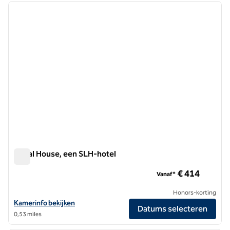
vorige afbeelding
volgen
1 van 9
Canal House, een SLH-hotel
Canal House, een SLH-hotel
€ 414
Vanaf*
Honors-korting
Bekijk hoteldetails voor Canal House, een SLH Hotel
Kamerinfo bekijken
Datums selecteren
0,53 miles
1
/
12