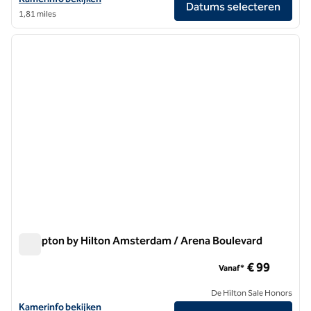
Datums selecteren
1,81 miles
1
/
12
vorige afbeelding
volgen
1 van 12
Hampton by Hilton Amsterdam / Arena Boulevard
Hampton by Hilton Amsterdam / Arena Boulevard
€ 99
Vanaf*
De Hilton Sale Honors
Bekijk hoteldetails voor Hampton by Hilton Amsterdam / Arena Boul
Kamerinfo bekijken