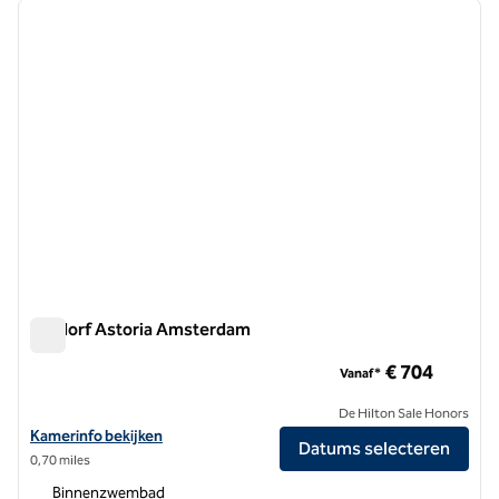
vorige afbeelding
volgen
1 van 12
Waldorf Astoria Amsterdam
Waldorf Astoria Amsterdam
€ 704
Vanaf*
De Hilton Sale Honors
Bekijk hoteldetails voor Waldorf Astoria Amsterdam
Kamerinfo bekijken
Datums selecteren
0,70 miles
Binnenzwembad