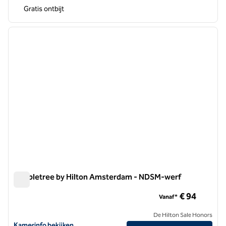
Gratis ontbijt
1
/
11
vorige afbeelding
volgen
1 van 11
Doubletree by Hilton Amsterdam - NDSM-werf
Doubletree by Hilton Amsterdam - NDSM-werf
€ 94
Vanaf*
De Hilton Sale Honors
Bekijk hoteldetails voor DoubleTree by Hilton Amsterdam - NDSM W
Kamerinfo bekijken