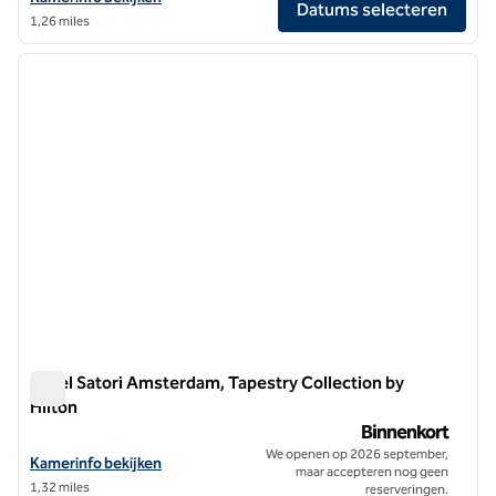
Datums selecteren
1,26 miles
1
/
8
vorige afbeelding
volgen
1 van 8
Hotel Satori Amsterdam, Tapestry Collection by
Hilton
Hotel Satori Amsterdam, Tapestry Collection by Hilton
Binnenkort
We openen op 2026 september,
Bekijk hoteldetails voor Hotel Satori Amsterdam, Tapestry Collection
Kamerinfo bekijken
maar accepteren nog geen
1,32 miles
reserveringen.