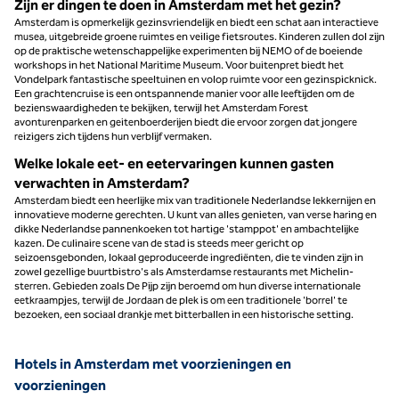
Zijn er dingen te doen in Amsterdam met het gezin?
Amsterdam is opmerkelijk gezinsvriendelijk en biedt een schat aan interactieve
musea, uitgebreide groene ruimtes en veilige fietsroutes. Kinderen zullen dol zijn
op de praktische wetenschappelijke experimenten bij NEMO of de boeiende
workshops in het National Maritime Museum. Voor buitenpret biedt het
Vondelpark fantastische speeltuinen en volop ruimte voor een gezinspicknick.
Een grachtencruise is een ontspannende manier voor alle leeftijden om de
bezienswaardigheden te bekijken, terwijl het Amsterdam Forest
avonturenparken en geitenboerderijen biedt die ervoor zorgen dat jongere
reizigers zich tijdens hun verblijf vermaken.
Welke lokale eet- en eetervaringen kunnen gasten
verwachten in Amsterdam?
Amsterdam biedt een heerlijke mix van traditionele Nederlandse lekkernijen en
innovatieve moderne gerechten. U kunt van alles genieten, van verse haring en
dikke Nederlandse pannenkoeken tot hartige 'stamppot' en ambachtelijke
kazen. De culinaire scene van de stad is steeds meer gericht op
seizoensgebonden, lokaal geproduceerde ingrediënten, die te vinden zijn in
zowel gezellige buurtbistro's als Amsterdamse restaurants met Michelin-
sterren. Gebieden zoals De Pijp zijn beroemd om hun diverse internationale
eetkraampjes, terwijl de Jordaan de plek is om een traditionele 'borrel' te
bezoeken, een sociaal drankje met bitterballen in een historische setting.
Hotels in Amsterdam met voorzieningen en
voorzieningen