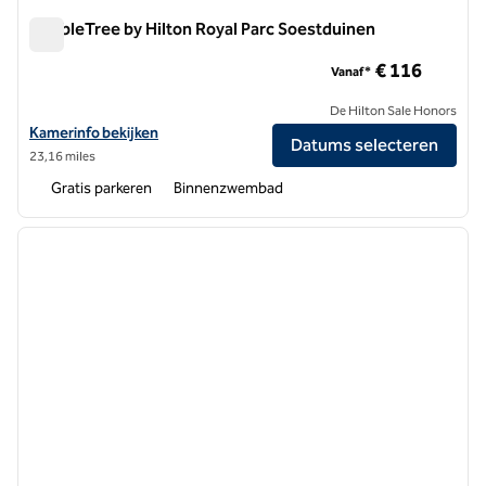
DoubleTree by Hilton Royal Parc Soestduinen
DoubleTree by Hilton Royal Parc Soestduinen
€ 116
Vanaf*
De Hilton Sale Honors
Bekijk hoteldetails voor DoubleTree by Hilton Royal Parc Soestduine
Kamerinfo bekijken
Datums selecteren
23,16 miles
Gratis parkeren
Binnenzwembad
1
/
12
vorige afbeelding
volgen
1 van 12