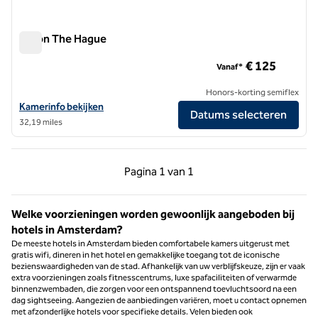
Hilton The Hague
Hilton The Hague
€ 125
Vanaf*
Honors-korting semiflex
Bekijk hoteldetails voor Hilton The Hague
Kamerinfo bekijken
Datums selecteren
32,19 miles
Vorige pagina, 1 van 1
Volgende pagina, 1 
Pagina
1 van 1
Pagina 1 van 1
Welke voorzieningen worden gewoonlijk aangeboden bij
hotels in Amsterdam?
De meeste hotels in Amsterdam bieden comfortabele kamers uitgerust met
gratis wifi, dineren in het hotel en gemakkelijke toegang tot de iconische
bezienswaardigheden van de stad. Afhankelijk van uw verblijfskeuze, zijn er vaak
extra voorzieningen zoals fitnesscentrums, luxe spafaciliteiten of verwarmde
binnenzwembaden, die zorgen voor een ontspannend toevluchtsoord na een
dag sightseeing. Aangezien de aanbiedingen variëren, moet u contact opnemen
met afzonderlijke hotels voor specifieke details. Velen bieden ook