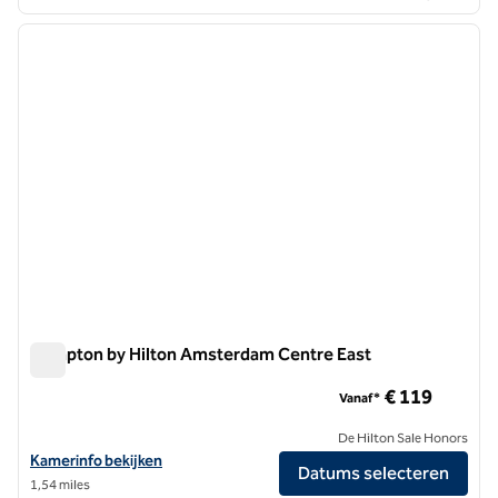
1
/
12
vorige afbeelding
volgen
1 van 12
Hampton by Hilton Amsterdam Centre East
Hampton by Hilton Amsterdam Centre East
€ 119
Vanaf*
De Hilton Sale Honors
Bekijk hoteldetails voor Hampton by Hilton Amsterdam Centre East
Kamerinfo bekijken
Datums selecteren
1,54 miles