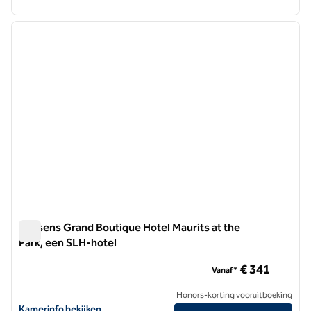
1
/
7
vorige afbeelding
volgen
1 van 7
Kussens Grand Boutique Hotel Maurits at the
Park, een SLH-hotel
Kussens Grand Boutique Hotel Maurits at the Park, een SLH-
€ 341
Vanaf*
Honors-korting vooruitboeking
Bekijk hoteldetails voor Pillows Grand Boutique Hotel Maurits at the
Kamerinfo bekijken