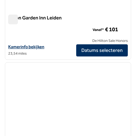
Hilton Garden Inn Leiden
Hilton Garden Inn Leiden
€ 101
Vanaf*
De Hilton Sale Honors
Bekijk hoteldetails voor Hilton Garden Inn Leiden
Kamerinfo bekijken
Datums selecteren
23,54 miles
1
/
12
vorige afbeelding
volgen
1 van 12