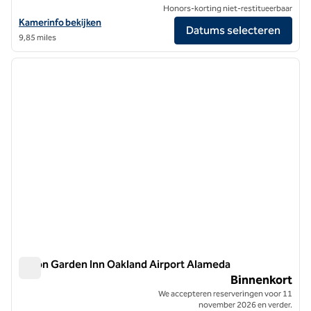
Honors-korting niet-restitueerbaar
Bekijk hoteldetails voor Canopy by Hilton San Francisco SoMa
Kamerinfo bekijken
Datums selecteren
9,85 miles
1
/
8
vorige afbeelding
volgen
1 van 8
Hilton Garden Inn Oakland Airport Alameda
Hilton Garden Inn Oakland Airport Alameda
Binnenkort
We accepteren reserveringen voor 11
november 2026 en verder.