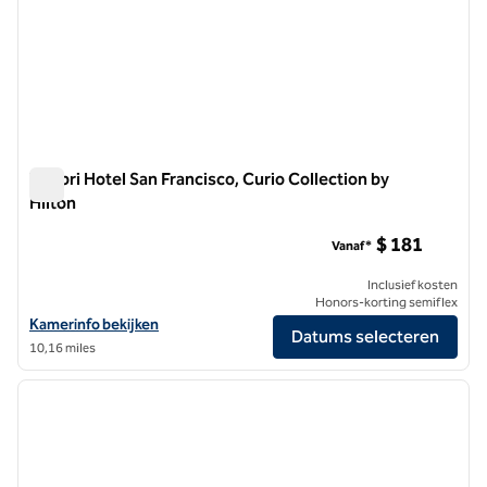
Timbri Hotel San Francisco, Curio Collection by
Hilton
Timbri Hotel San Francisco, Curio Collection by Hilton
$ 181
Vanaf*
Inclusief kosten
Honors-korting semiflex
Bekijk hoteldetails voor Timbri Hotel San Francisco, Curio Collection 
Kamerinfo bekijken
Datums selecteren
10,16 miles
1
/
12
vorige afbeelding
volgen
1 van 12