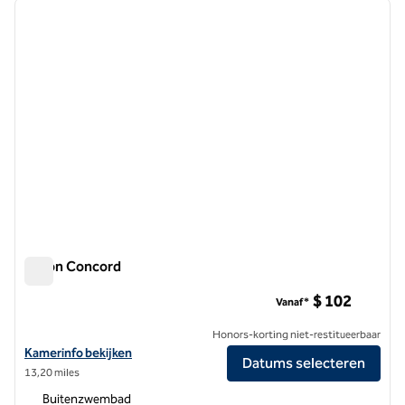
vorige afbeelding
volgen
1 van 12
Hilton Concord
Hilton Concord
$ 102
Vanaf*
Honors-korting niet-restitueerbaar
Bekijk hoteldetails voor Hilton Concord
Kamerinfo bekijken
Datums selecteren
13,20 miles
Buitenzwembad