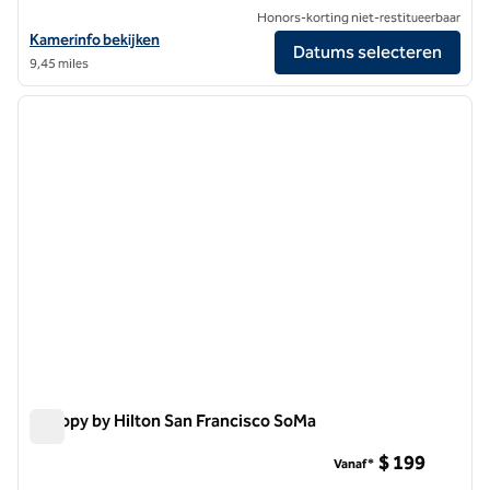
Honors-korting niet-restitueerbaar
Bekijk hoteldetails voor Hilton San Francisco Financial District
Kamerinfo bekijken
Datums selecteren
9,45 miles
1
/
12
vorige afbeelding
volgen
1 van 12
Canopy by Hilton San Francisco SoMa
Canopy by Hilton San Francisco SoMa
$ 199
Vanaf*