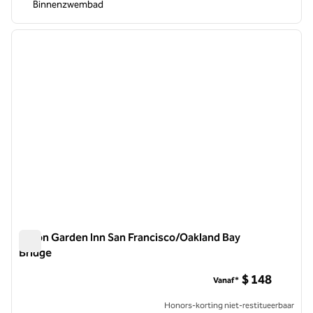
Binnenzwembad
1
/
12
vorige afbeelding
volgen
1 van 12
Hilton Garden Inn San Francisco/Oakland Bay
Bridge
Hilton Garden Inn San Francisco/Oakland Bay Bridge
$ 148
Vanaf*
Honors-korting niet-restitueerbaar