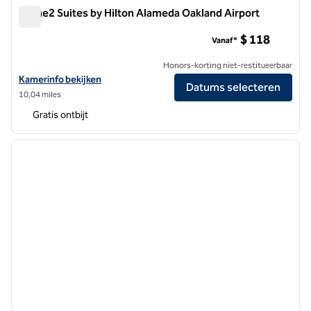
Home2 Suites by Hilton Alameda Oakland Airport
Home2 Suites by Hilton Alameda Oakland Airport
$ 118
Vanaf*
Honors-korting niet-restitueerbaar
Bekijk hoteldetails voor Home2 Suites by Hilton Alameda Oakland Air
Kamerinfo bekijken
Datums selecteren
10,04 miles
Gratis ontbijt
1
/
12
vorige afbeelding
volgen
1 van 12