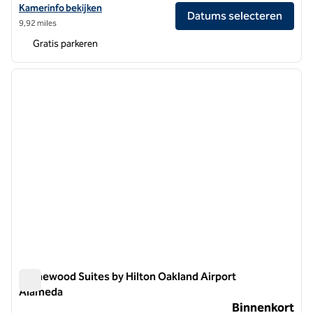
Bekijk hoteldetails voor Hilton Garden Inn Oakland Airport Alameda
Kamerinfo bekijken
Datums selecteren
9,92 miles
Gratis parkeren
1
/
9
vorige afbeelding
volgen
1 van 9
Homewood Suites by Hilton Oakland Airport
Alameda
Homewood Suites by Hilton Oakland Airport Alameda
Binnenkort