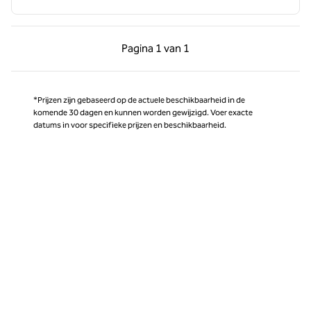
Vorige pagina, 1 van 1
Volgende pagina, 1 
Pagina
1 van 1
Pagina 1 van 1
*Prijzen zijn gebaseerd op de actuele beschikbaarheid in de
komende 30 dagen en kunnen worden gewijzigd. Voer exacte
datums in voor specifieke prijzen en beschikbaarheid.