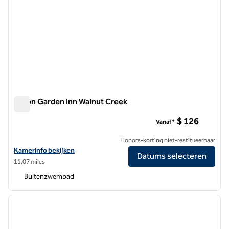
Hilton Garden Inn Walnut Creek
Hilton Garden Inn Walnut Creek
$ 126
Vanaf*
Honors-korting niet-restitueerbaar
Bekijk hoteldetails voor Hilton Garden Inn Walnut Creek
Kamerinfo bekijken
Datums selecteren
11,07 miles
Buitenzwembad
1
/
12
vorige afbeelding
volgen
1 van 12