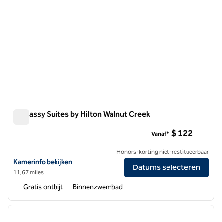
Embassy Suites by Hilton Walnut Creek
Embassy Suites by Hilton Walnut Creek
$ 122
Vanaf*
Honors-korting niet-restitueerbaar
Bekijk hoteldetails voor Embassy Suites by Hilton Walnut Creek
Kamerinfo bekijken
Datums selecteren
11,67 miles
Gratis ontbijt
Binnenzwembad
1
/
12
vorige afbeelding
volgen
1 van 12