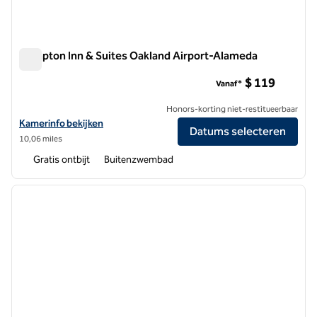
Hampton Inn & Suites Oakland Airport-Alameda
Hampton Inn & Suites Oakland Airport-Alameda
$ 119
Vanaf*
Honors-korting niet-restitueerbaar
Bekijk hoteldetails voor Hampton Inn & Suites Oakland Airport-Alam
Kamerinfo bekijken
Datums selecteren
10,06 miles
Gratis ontbijt
Buitenzwembad
1
/
12
vorige afbeelding
volgen
1 van 12