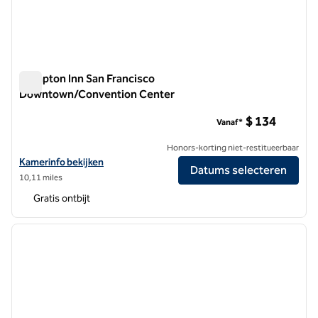
Hampton Inn San Francisco
Downtown/Convention Center
Hampton Inn San Francisco Downtown/Convention Center
$ 134
Vanaf*
Honors-korting niet-restitueerbaar
Bekijk hoteldetails voor Hampton Inn San Francisco Downtown/Con
Kamerinfo bekijken
Datums selecteren
10,11 miles
Gratis ontbijt
1
/
12
vorige afbeelding
volgen
1 van 12