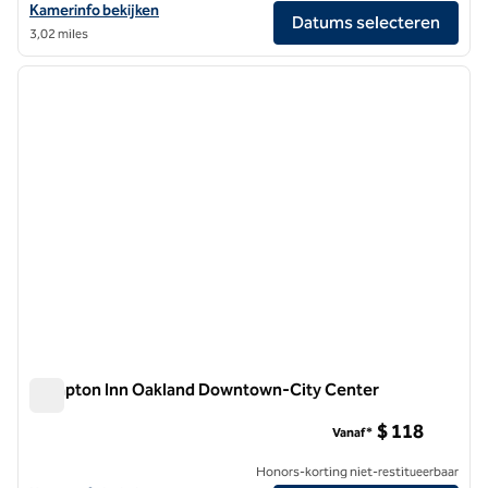
Bekijk hoteldetails voor Hilton Garden Inn San Francisco/Oakland Ba
Kamerinfo bekijken
Datums selecteren
3,02 miles
1
/
12
vorige afbeelding
volgen
1 van 12
Hampton Inn Oakland Downtown-City Center
Hampton Inn Oakland Downtown-City Center
$ 118
Vanaf*
Honors-korting niet-restitueerbaar