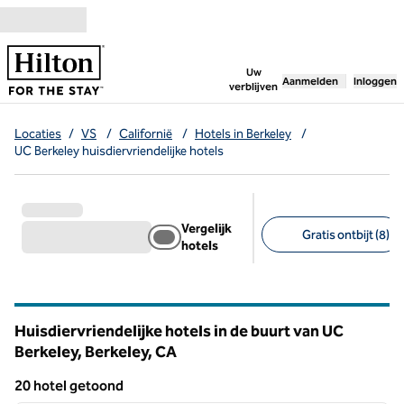
Ga door naar inhoud
,
opent nieuw tabbl
Uw
Aanmelden
Inloggen
verblijven
Locaties
/
VS
/
Californië
/
Hotels in Berkeley
/
UC Berkeley huisdiervriendelijke hotels
Vergelijk
Gratis ontbijt (8)
hotels
Aanbevolen filters
Huisdiervriendelijke hotels in de buurt van UC
Berkeley, Berkeley,
CA
Californië
20 hotel getoond
1
/
12
20 hotel getoond