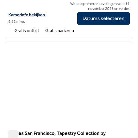
We accepteren reserveringen voor 11
november 2026 en verder.
Bekijk hoteldetails voor Homewood Suites by Hilton Oakland Airpor
Kamerinfo bekijken
Datums selecteren
9,92 miles
Gratis ontbijt
Gratis parkeren
1
/
12
vorige afbeelding
volgen
1 van 12
Barnes San Francisco, Tapestry Collection by