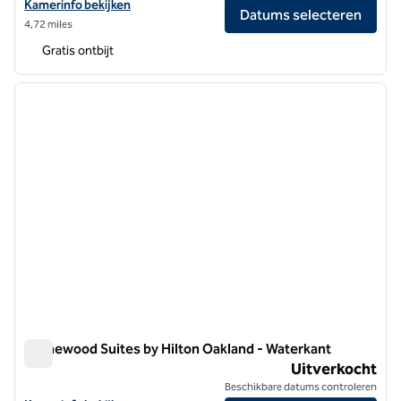
Bekijk hoteldetails voor Hampton Inn Oakland Downtown-City Cent
Kamerinfo bekijken
Datums selecteren
4,72 miles
Gratis ontbijt
1
/
12
vorige afbeelding
volgen
1 van 12
Homewood Suites by Hilton Oakland - Waterkant
Homewood Suites by Hilton Oakland - Waterkant
Uitverkocht
Beschikbare datums controleren