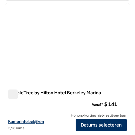
vorige afbeelding
volgen
1 van 12
DoubleTree by Hilton Hotel Berkeley Marina
DoubleTree by Hilton Hotel Berkeley Marina
$ 141
Vanaf*
Honors-korting niet-restitueerbaar
Bekijk hoteldetails voor DoubleTree by Hilton Hotel Berkeley Marina
Kamerinfo bekijken
Datums selecteren
2,98 miles