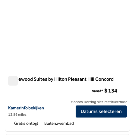
Homewood Suites by Hilton Pleasant Hill Concord
Homewood Suites by Hilton Pleasant Hill Concord
$ 134
Vanaf*
Honors-korting niet-restitueerbaar
Bekijk hoteldetails voor Homewood Suites by Hilton Pleasant Hill Co
Kamerinfo bekijken
Datums selecteren
12,86 miles
Gratis ontbijt
Buitenzwembad
1
/
12