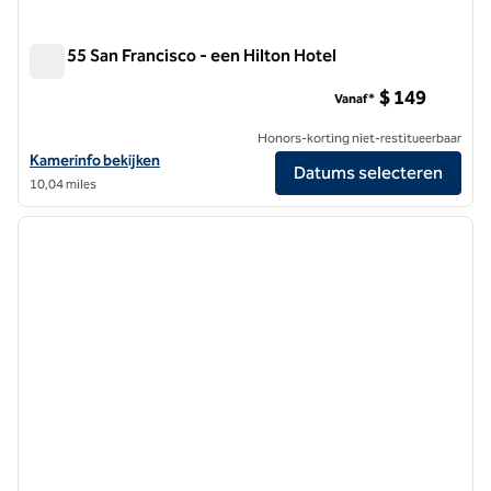
Parc 55 San Francisco - een Hilton Hotel
Parc 55 San Francisco - een Hilton Hotel
$ 149
Vanaf*
Honors-korting niet-restitueerbaar
Bekijk hoteldetails voor Parc 55 San Francisco - een Hilton Hotel
Kamerinfo bekijken
Datums selecteren
10,04 miles
1
/
12
vorige afbeelding
volgen
1 van 12