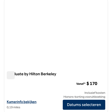
vorige afbeelding
volgen
1 van 12
Graduate by Hilton Berkeley
Graduate by Hilton Berkeley
$ 170
Vanaf*
Inclusief kosten
Honors-korting vooruitboeking
Bekijk hoteldetails voor Graduate by Hilton Berkeley
Kamerinfo bekijken
Datums selecteren
0,19 miles
1
/
12