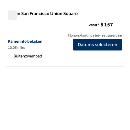
Hilton San Francisco Union Square
Hilton San Francisco Union Square
$ 157
Vanaf*
Honors-korting niet-restitueerbaar
Bekijk hoteldetails voor Hilton San Francisco Union Square
Kamerinfo bekijken
Datums selecteren
10,05 miles
Buitenzwembad
1
/
12
vorige afbeelding
volgen
1 van 12