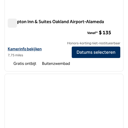
Hampton Inn & Suites Oakland Airport-Alameda
Hampton Inn & Suites Oakland Airport-Alameda
$ 135
Vanaf*
Honors-korting niet-restitueerbaar
Bekijk hoteldetails voor Hampton Inn & Suites Oakland Airport-Alam
Kamerinfo bekijken
Datums selecteren
7,75 miles
Gratis ontbijt
Buitenzwembad
1
/
8
vorige afbeelding
volgen
1 van 8