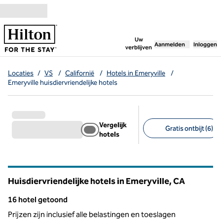
Ga door naar inhoud
,
opent nieuw tabbl
Uw
Aanmelden
Inloggen
verblijven
Locaties
/
VS
/
Californië
/
Hotels in Emeryville
/
Emeryville huisdiervriendelijke hotels
Vergelijk
Gratis ontbijt (6)
hotels
Aanbevolen filters
Huisdiervriendelijke hotels in Emeryville,
CA
Californië
16 hotel getoond
16 hotel getoond
Prijzen zijn inclusief alle belastingen en toeslagen
1
/
12