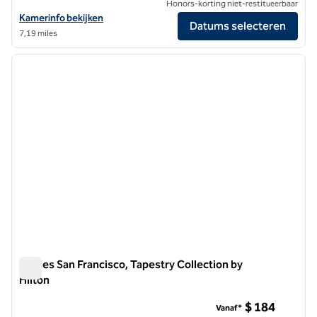
Honors-korting niet-restitueerbaar
Bekijk hoteldetails voor Canopy by Hilton San Francisco SoMa
Kamerinfo bekijken
Datums selecteren
7,19 miles
1
/
12
vorige afbeelding
volgen
1 van 12
Barnes San Francisco, Tapestry Collection by
Hilton
Barnes San Francisco, Tapestry Collection by Hilton
$ 184
Vanaf*