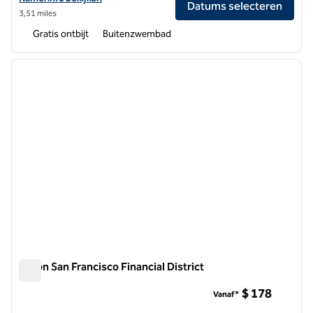
Datums selecteren
3,51 miles
Gratis ontbijt
Buitenzwembad
1
/
12
vorige afbeelding
volgen
1 van 12
Hilton San Francisco Financial District
Hilton San Francisco Financial District
$ 178
Vanaf*