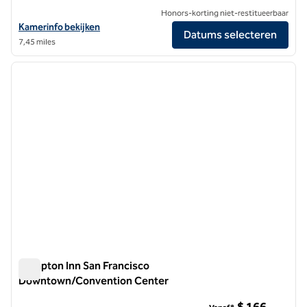
Honors-korting niet-restitueerbaar
Bekijk hoteldetails voor Parc 55 San Francisco - een Hilton Hotel
Kamerinfo bekijken
Datums selecteren
7,45 miles
1
/
12
vorige afbeelding
volgen
1 van 12
Hampton Inn San Francisco
Downtown/Convention Center
Hampton Inn San Francisco Downtown/Convention Center