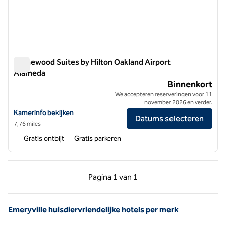
Homewood Suites by Hilton Oakland Airport
Alameda
Homewood Suites by Hilton Oakland Airport Alameda
Binnenkort
We accepteren reserveringen voor 11
november 2026 en verder.
Bekijk hoteldetails voor Homewood Suites by Hilton Oakland Airpor
Kamerinfo bekijken
Datums selecteren
7,76 miles
Gratis ontbijt
Gratis parkeren
Vorige pagina, 1 van 1
Volgende pagina, 1 
Pagina
1 van 1
Pagina 1 van 1
Emeryville huisdiervriendelijke hotels per merk