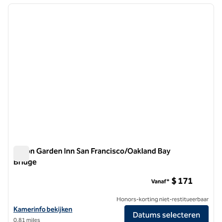
vorige afbeelding
volgen
1 van 12
Hilton Garden Inn San Francisco/Oakland Bay
Bridge
Hilton Garden Inn San Francisco/Oakland Bay Bridge
$ 171
Vanaf*
Honors-korting niet-restitueerbaar
Bekijk hoteldetails voor Hilton Garden Inn San Francisco/Oakland Ba
Kamerinfo bekijken
Datums selecteren
0,81 miles