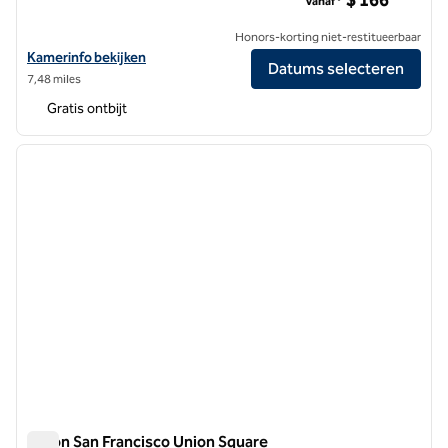
$ 166
Vanaf*
Honors-korting niet-restitueerbaar
Bekijk hoteldetails voor Hampton Inn San Francisco Downtown/Con
Kamerinfo bekijken
Datums selecteren
7,48 miles
Gratis ontbijt
1
/
12
vorige afbeelding
volgen
1 van 12
Hilton San Francisco Union Square