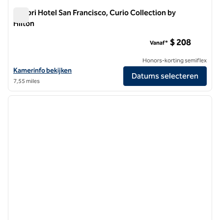
Timbri Hotel San Francisco, Curio Collection by
Hilton
Timbri Hotel San Francisco, Curio Collection by Hilton
$ 208
Vanaf*
Honors-korting semiflex
Bekijk hoteldetails voor Timbri Hotel San Francisco, Curio Collection 
Kamerinfo bekijken
Datums selecteren
7,55 miles
1
/
12
vorige afbeelding
volgen
1 van 12