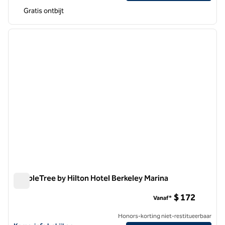
Gratis ontbijt
1
/
12
vorige afbeelding
volgen
1 van 12
DoubleTree by Hilton Hotel Berkeley Marina
DoubleTree by Hilton Hotel Berkeley Marina
$ 172
Vanaf*
Honors-korting niet-restitueerbaar