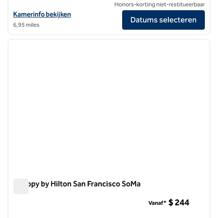
Honors-korting niet-restitueerbaar
Bekijk hoteldetails voor Hilton San Francisco Financial District
Kamerinfo bekijken
Datums selecteren
6,95 miles
1
/
12
vorige afbeelding
volgen
1 van 12
Canopy by Hilton San Francisco SoMa
Canopy by Hilton San Francisco SoMa
$ 244
Vanaf*