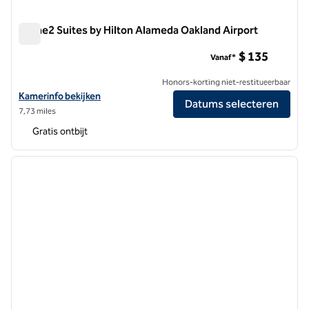
Home2 Suites by Hilton Alameda Oakland Airport
Home2 Suites by Hilton Alameda Oakland Airport
$ 135
Vanaf*
Honors-korting niet-restitueerbaar
Bekijk hoteldetails voor Home2 Suites by Hilton Alameda Oakland Air
Kamerinfo bekijken
Datums selecteren
7,73 miles
Gratis ontbijt
1
/
12
vorige afbeelding
volgen
1 van 12