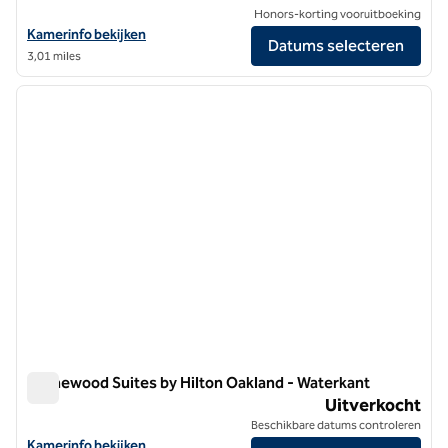
Honors-korting vooruitboeking
Bekijk hoteldetails voor Graduate by Hilton Berkeley
Kamerinfo bekijken
Datums selecteren
3,01 miles
1
/
12
vorige afbeelding
volgen
1 van 12
Homewood Suites by Hilton Oakland - Waterkant
Homewood Suites by Hilton Oakland - Waterkant
Uitverkocht
Beschikbare datums controleren
Bekijk hoteldetails voor Homewood Suites by Hilton Oakland - Wate
Kamerinfo bekijken