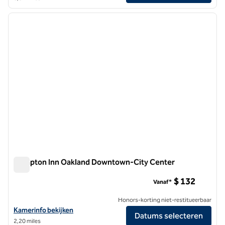
1
/
12
vorige afbeelding
volgen
1 van 12
Hampton Inn Oakland Downtown-City Center
Hampton Inn Oakland Downtown-City Center
$ 132
Vanaf*
Honors-korting niet-restitueerbaar
Bekijk hoteldetails voor Hampton Inn Oakland Downtown-City Cent
Kamerinfo bekijken
Datums selecteren
2,20 miles