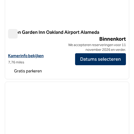
Hilton Garden Inn Oakland Airport Alameda
Hilton Garden Inn Oakland Airport Alameda
Binnenkort
We accepteren reserveringen voor 11
november 2026 en verder.
Bekijk hoteldetails voor Hilton Garden Inn Oakland Airport Alameda
Kamerinfo bekijken
Datums selecteren
7,76 miles
Gratis parkeren
1
/
9
vorige afbeelding
volgen
1 van 9