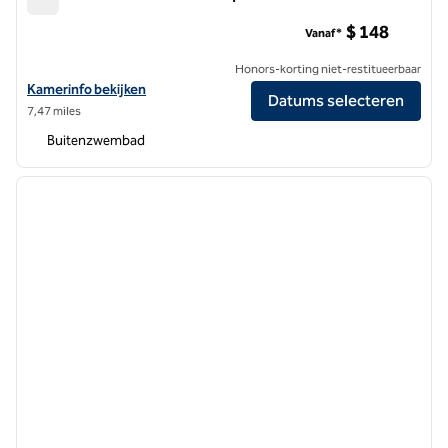
Hilton San Francisco Union Square
$ 148
Vanaf*
Honors-korting niet-restitueerbaar
Bekijk hoteldetails voor Hilton San Francisco Union Square
Kamerinfo bekijken
Datums selecteren
7,47 miles
Buitenzwembad
1
/
12
vorige afbeelding
volgen
1 van 12