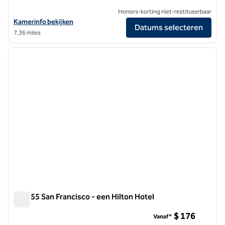
Honors-korting niet-restitueerbaar
Bekijk hoteldetails voor The Barnes San Francisco, Tapestry Collecti
Kamerinfo bekijken
Datums selecteren
7,36 miles
1
/
12
vorige afbeelding
volgen
1 van 12
Parc 55 San Francisco - een Hilton Hotel
Parc 55 San Francisco - een Hilton Hotel
$ 176
Vanaf*