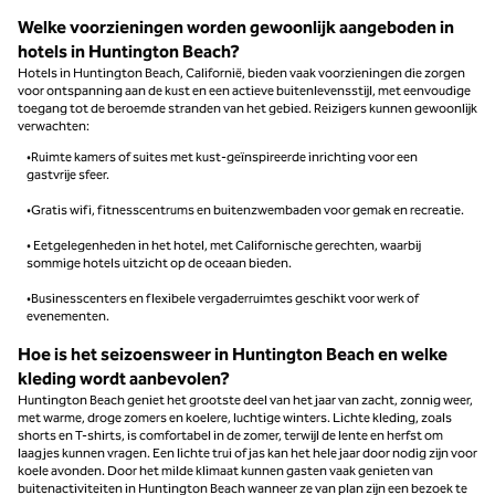
Welke voorzieningen worden gewoonlijk aangeboden in
hotels in Huntington Beach?
Hotels in Huntington Beach, Californië, bieden vaak voorzieningen die zorgen
voor ontspanning aan de kust en een actieve buitenlevensstijl, met eenvoudige
toegang tot de beroemde stranden van het gebied. Reizigers kunnen gewoonlijk
verwachten:
•Ruimte kamers of suites met kust-geïnspireerde inrichting voor een
gastvrije sfeer.
•Gratis wifi, fitnesscentrums en buitenzwembaden voor gemak en recreatie.
• Eetgelegenheden in het hotel, met Californische gerechten, waarbij
sommige hotels uitzicht op de oceaan bieden.
•Businesscenters en flexibele vergaderruimtes geschikt voor werk of
evenementen.
Hoe is het seizoensweer in Huntington Beach en welke
kleding wordt aanbevolen?
Huntington Beach geniet het grootste deel van het jaar van zacht, zonnig weer,
met warme, droge zomers en koelere, luchtige winters. Lichte kleding, zoals
shorts en T-shirts, is comfortabel in de zomer, terwijl de lente en herfst om
laagjes kunnen vragen. Een lichte trui of jas kan het hele jaar door nodig zijn voor
koele avonden. Door het milde klimaat kunnen gasten vaak genieten van
buitenactiviteiten in Huntington Beach wanneer ze van plan zijn een bezoek te