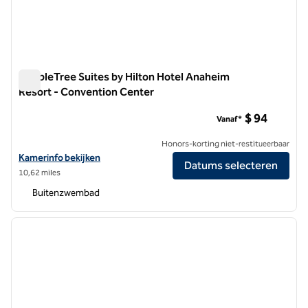
DoubleTree Suites by Hilton Hotel Anaheim
Resort - Convention Center
DoubleTree Suites by Hilton Hotel Anaheim Resort - Conven
$ 94
Vanaf*
Honors-korting niet-restitueerbaar
Bekijk hoteldetails voor DoubleTree Suites by Hilton Hotel Anaheim
Kamerinfo bekijken
Datums selecteren
10,62 miles
Buitenzwembad
1
/
11
vorige afbeelding
volgen
1 van 11