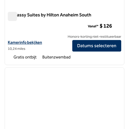
Embassy Suites by Hilton Anaheim South
Embassy Suites by Hilton Anaheim South
$ 126
Vanaf*
Honors-korting niet-restitueerbaar
Bekijk hoteldetails voor Embassy Suites by Hilton Anaheim South
Kamerinfo bekijken
Datums selecteren
10,24 miles
Gratis ontbijt
Buitenzwembad
1
/
12
vorige afbeelding
volgen
1 van 12