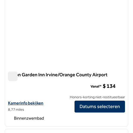
Hilton Garden Inn Irvine/Orange County Airport
Hilton Garden Inn Irvine/Orange County Airport
$ 134
Vanaf*
Honors-korting niet-restitueerbaar
Bekijk hoteldetails voor Hilton Garden Inn Irvine/Orange County Airp
Kamerinfo bekijken
Datums selecteren
8,77 miles
Binnenzwembad
1
/
11
vorige afbeelding
volgen
1 van 11