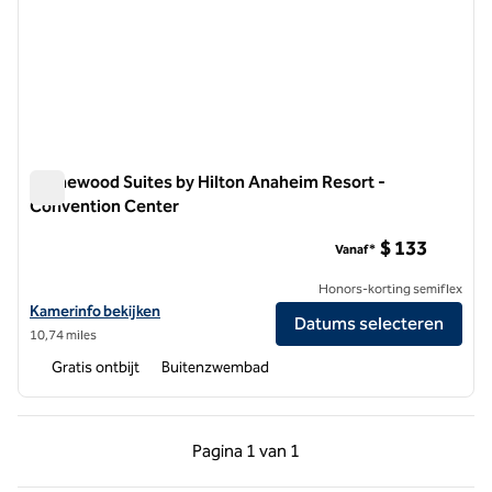
Homewood Suites by Hilton Anaheim Resort -
Convention Center
Homewood Suites by Hilton Anaheim Resort - Convention C
$ 133
Vanaf*
Honors-korting semiflex
Bekijk hoteldetails voor Homewood Suites by Hilton Anaheim Resor
Kamerinfo bekijken
Datums selecteren
10,74 miles
Gratis ontbijt
Buitenzwembad
Vorige pagina, 1 van 1
Volgende pagina, 1 
Pagina
1 van 1
Pagina 1 van 1