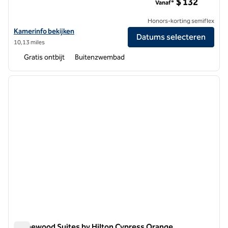
$ 132
Vanaf*
Honors-korting semiflex
Bekijk hoteldetails voor Homewood Suites by Hilton Anaheim-Main 
Kamerinfo bekijken
Datums selecteren
10,13 miles
Gratis ontbijt
Buitenzwembad
1
/
12
vorige afbeelding
volgen
1 van 12
Homewood Suites by Hilton Cypress Orange