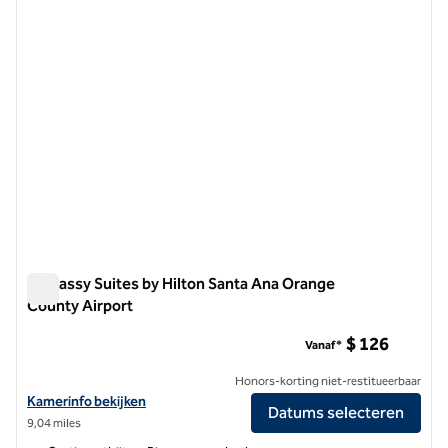
Embassy Suites by Hilton Santa Ana Orange
County Airport
Embassy Suites by Hilton Santa Ana Orange County Airport
$ 126
Vanaf*
Honors-korting niet-restitueerbaar
Bekijk hoteldetails voor Embassy Suites by Hilton Santa Ana Orange 
Kamerinfo bekijken
Datums selecteren
9,04 miles