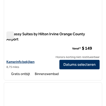
Embassy Suites by Hilton Irvine Orange County
Airport
Embassy Suites by Hilton Irvine Orange County Airport
$ 149
Vanaf*
Honors-korting niet-restitueerbaar
Bekijk hoteldetails voor Embassy Suites by Hilton Irvine Orange Coun
Kamerinfo bekijken
Datums selecteren
8,75 miles
Gratis ontbijt
Binnenzwembad
1
/
12
vorige afbeelding
volgen
1 van 12