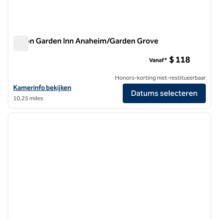
Hilton Garden Inn Anaheim/Garden Grove
Hilton Garden Inn Anaheim/Garden Grove
$ 118
Vanaf*
Honors-korting niet-restitueerbaar
Bekijk hoteldetails voor Hilton Garden Inn Anaheim/Garden Grove
Kamerinfo bekijken
Datums selecteren
10,25 miles
1
/
11
vorige afbeelding
volgen
1 van 11