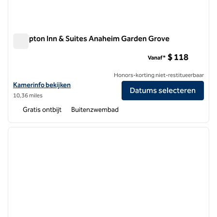
Hampton Inn & Suites Anaheim Garden Grove
Hampton Inn & Suites Anaheim Garden Grove
$ 118
Vanaf*
Honors-korting niet-restitueerbaar
Bekijk hoteldetails voor Hampton Inn & Suites Anaheim Garden Grov
Kamerinfo bekijken
Datums selecteren
10,36 miles
Gratis ontbijt
Buitenzwembad
1
/
12
vorige afbeelding
volgen
1 van 12