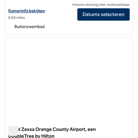
Honors-korting niet-restitueerbaar
Bekijk hoteldetails voor Hilton Irvine/Orange County Airport
Kamerinfo bekijken
Datums selecteren
8,04 miles
Buitenzwembad
1
/
12
vorige afbeelding
volgen
1 van 12
Hotel Zessa Orange County Airport, een
DoubleTree by Hilton