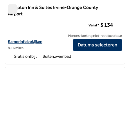
Hampton Inn & Suites Irvine-Orange County
Airport
Hampton Inn & Suites Irvine-Orange County Airport
$ 134
Vanaf*
Honors-korting niet-restitueerbaar
Bekijk hoteldetails voor Hampton Inn & Suites Irvine-Orange County 
Kamerinfo bekijken
Datums selecteren
8,16 miles
Gratis ontbijt
Buitenzwembad
1
/
13
vorige afbeelding
volgen
1 van 13