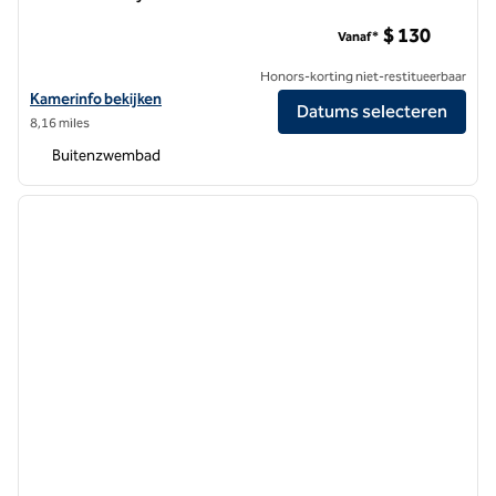
Hotel Zessa Orange County Airport, een DoubleTree by Hilt
$ 130
Vanaf*
Honors-korting niet-restitueerbaar
Bekijk hoteldetails voor Hotel Zessa Orange County Airport, een Dou
Kamerinfo bekijken
Datums selecteren
8,16 miles
Buitenzwembad
1
/
12
vorige afbeelding
volgen
1 van 12