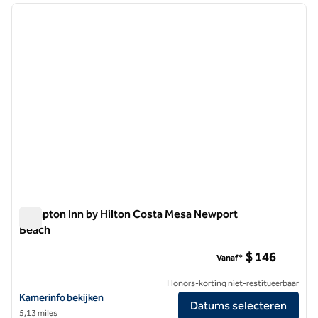
vorige afbeelding
volgen
1 van 12
Hampton Inn by Hilton Costa Mesa Newport
Beach
Hampton Inn by Hilton Costa Mesa Newport Beach
$ 146
Vanaf*
Honors-korting niet-restitueerbaar
Bekijk hoteldetails voor Hampton Inn by Hilton Costa Mesa Newport
Kamerinfo bekijken
Datums selecteren
5,13 miles