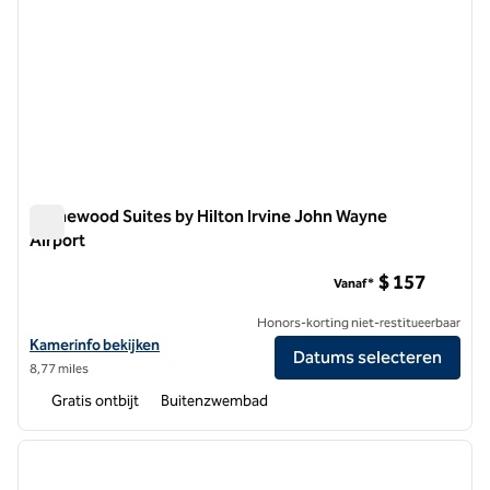
Homewood Suites by Hilton Irvine John Wayne
Airport
Homewood Suites by Hilton Irvine John Wayne Airport
$ 157
Vanaf*
Honors-korting niet-restitueerbaar
Bekijk hoteldetails voor Homewood Suites by Hilton Irvine John Way
Kamerinfo bekijken
Datums selecteren
8,77 miles
Gratis ontbijt
Buitenzwembad
1
/
12
vorige afbeelding
volgen
1 van 12