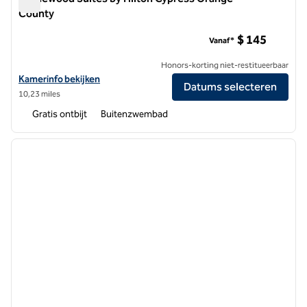
County
Homewood Suites by Hilton Cypress Orange County
$ 145
Vanaf*
Honors-korting niet-restitueerbaar
Bekijk hoteldetails voor Homewood Suites by Hilton Cypress Orang
Kamerinfo bekijken
Datums selecteren
10,23 miles
Gratis ontbijt
Buitenzwembad
1
/
12
vorige afbeelding
volgen
1 van 12