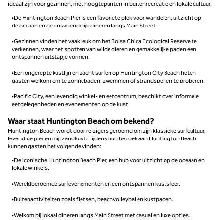
ideaal zijn voor gezinnen, met hoogtepunten in buitenrecreatie en lokale cultuur.
•De Huntington Beach Pier is een favoriete plek voor wandelen, uitzicht op
de oceaan en gezinsvriendelijk dineren langs Main Street.
•Gezinnen vinden het vaak leuk om het Bolsa Chica Ecological Reserve te
verkennen, waar het spotten van wilde dieren en gemakkelijke paden een
ontspannen uitstapje vormen.
•Een ongerepte kustlijn en zacht surfen op Huntington City Beach heten
gasten welkom om te zonnebaden, zwemmen of strandspellen te proberen.
•Pacific City, een levendig winkel- en eetcentrum, beschikt over informele
eetgelegenheden en evenementen op de kust.
Waar staat Huntington Beach om bekend?
Huntington Beach wordt door reizigers geroemd om zijn klassieke surfcultuur,
levendige pier en mijl zandkust. Tijdens hun bezoek aan Huntington Beach
kunnen gasten het volgende vinden:
•De iconische Huntington Beach Pier, een hub voor uitzicht op de oceaan en
lokale winkels.
•Wereldberoemde surfevenementen en een ontspannen kustsfeer.
•Buitenactiviteiten zoals fietsen, beachvolleybal en kustpaden.
•Welkom bij lokaal dineren langs Main Street met casual en luxe opties.