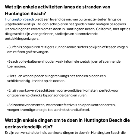
Wat zijn enkele activiteiten langs de stranden van
Huntington Beach?
Huntington Beach
biedt een levendige mix van buitenactiviteiten langs de
uitgebreide kustlijn. De iconische pier en het gouden zand nodigen bezoekers
uit om dingen te ervaren om te doen in Huntington Beach, Californië, met opties
die geschikt zijn voor gezinnen, stelletjes en alleenreizende
ontdekkingsreizigers.
•Surfen is populair en reizigers kunnen lokale surfers bekijken of lessen volgen
om zelf een golf te vangen.
•Beach volleybalbanen houden vaak informele wedstrijden of spannende
toernooien.
•Fiets- en wandelpaden slingeren langs het zand en bieden een
schilderachtig uitzicht op de oceaan.
•Er zijn vuurkorven beschikbaar voor avondbijeenkomsten, perfect voor
ontspannen picknicks bij zonsondergang en vuren.
•Seizoensevenementen, waaronder festivals en openluchtconcerten,
voegen levendige energie toe aan het strandtafereel.
Wat zijn enkele dingen om te doen in Huntington Beach die
gezinsvriendelijk zijn?
Er zijn een verscheidenheid aan leuke dingen te doen in Huntington Beach die