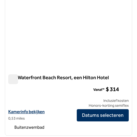
The Waterfront Beach Resort, een Hilton Hotel
The Waterfront Beach Resort, een Hilton Hotel
$ 314
Vanaf*
Inclusief kosten
Honors-korting semiflex
Bekijk hoteldetails voor The Waterfront Beach Resort, een Hilton Ho
Kamerinfo bekijken
Datums selecteren
0,53 miles
Buitenzwembad
1
/
12