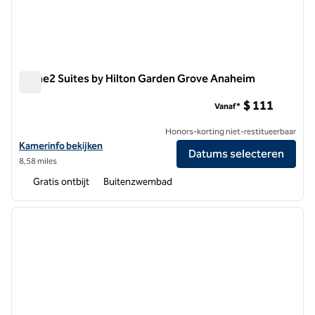
Home2 Suites by Hilton Garden Grove Anaheim
Home2 Suites by Hilton Garden Grove Anaheim
$ 111
Vanaf*
Honors-korting niet-restitueerbaar
Bekijk hoteldetails voor Home2 Suites by Hilton Garden Grove Anah
Kamerinfo bekijken
Datums selecteren
8,58 miles
Gratis ontbijt
Buitenzwembad
1
/
12
vorige afbeelding
volgen
1 van 12