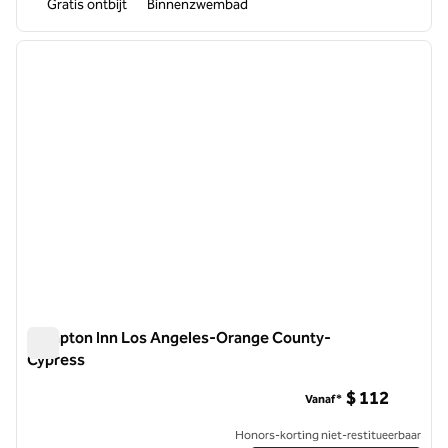
Gratis ontbijt
Binnenzwembad
1
/
11
vorige afbeelding
volgen
1 van 11
Hampton Inn Los Angeles-Orange County-
Cypress
Hampton Inn Los Angeles-Orange County-Cypress
$ 112
Vanaf*
Honors-korting niet-restitueerbaar