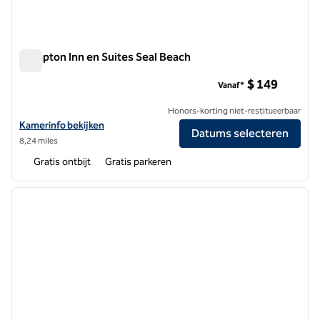
Hampton Inn en Suites Seal Beach
Hampton Inn en Suites Seal Beach
$ 149
Vanaf*
Honors-korting niet-restitueerbaar
Bekijk hoteldetails voor Hampton Inn en Suites Seal Beach
Kamerinfo bekijken
Datums selecteren
8,24 miles
Gratis ontbijt
Gratis parkeren
1
/
12
vorige afbeelding
volgen
1 van 12