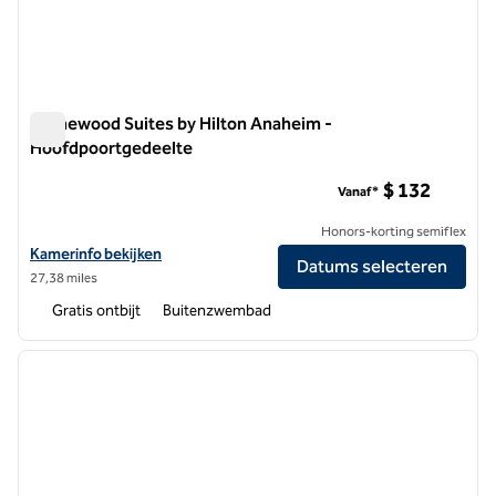
Homewood Suites by Hilton Anaheim -
Hoofdpoortgedeelte
Homewood Suites by Hilton Anaheim - Hoofdpoortgedeelte
$ 132
Vanaf*
Honors-korting semiflex
Bekijk hoteldetails voor Homewood Suites by Hilton Anaheim-Main 
Kamerinfo bekijken
Datums selecteren
27,38 miles
Gratis ontbijt
Buitenzwembad
1
/
12
vorige afbeelding
volgen
1 van 12