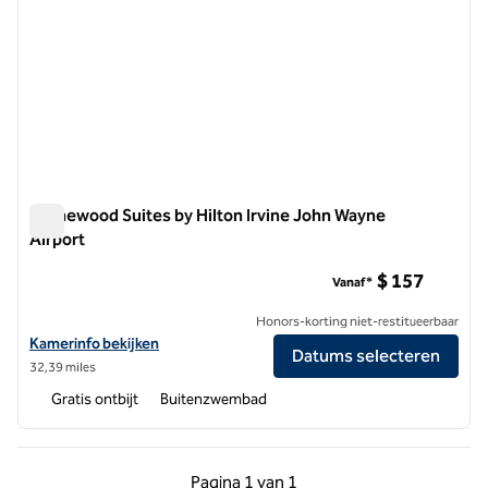
Homewood Suites by Hilton Irvine John Wayne
Airport
Homewood Suites by Hilton Irvine John Wayne Airport
$ 157
Vanaf*
Honors-korting niet-restitueerbaar
Bekijk hoteldetails voor Homewood Suites by Hilton Irvine John Way
Kamerinfo bekijken
Datums selecteren
32,39 miles
Gratis ontbijt
Buitenzwembad
Vorige pagina, 1 van 1
Volgende pagina, 1 
Pagina
1 van 1