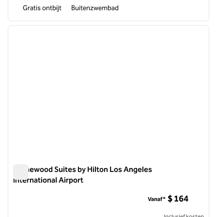
Gratis ontbijt
Buitenzwembad
1
/
12
vorige afbeelding
volgen
1 van 12
Homewood Suites by Hilton Los Angeles
International Airport
Homewood Suites by Hilton Los Angeles International Airpor
$ 164
Vanaf*
Inclusief kosten