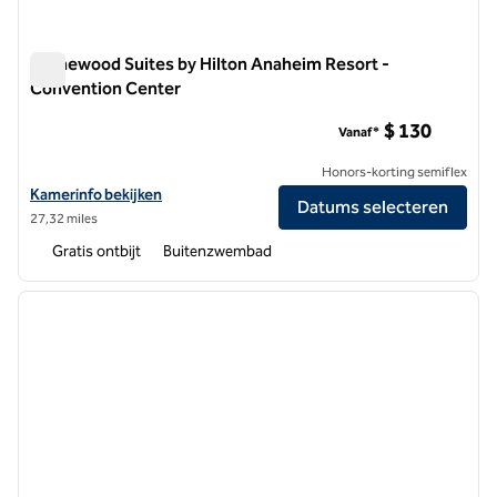
Homewood Suites by Hilton Anaheim Resort -
Convention Center
Homewood Suites by Hilton Anaheim Resort - Convention C
$ 130
Vanaf*
Honors-korting semiflex
Bekijk hoteldetails voor Homewood Suites by Hilton Anaheim Resor
Kamerinfo bekijken
Datums selecteren
27,32 miles
Gratis ontbijt
Buitenzwembad
1
/
12
vorige afbeelding
volgen
1 van 12