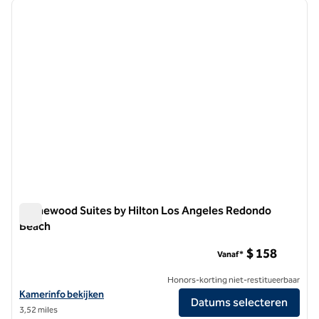
vorige afbeelding
volgen
1 van 12
Homewood Suites by Hilton Los Angeles Redondo
Beach
Homewood Suites by Hilton Los Angeles Redondo Beach
$ 158
Vanaf*
Honors-korting niet-restitueerbaar
Bekijk hoteldetails voor Homewood Suites by Hilton Los Angeles R
Kamerinfo bekijken
Datums selecteren
3,52 miles