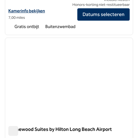
Honors-korting niet-restitueerbaar
Bekijk hoteldetails voor Homewood Suites by Hilton Los Angeles Inte
Kamerinfo bekijken
Datums selecteren
7,00 miles
Gratis ontbijt
Buitenzwembad
1
/
12
vorige afbeelding
volgen
1 van 12
Homewood Suites by Hilton Long Beach Airport
Homewood Suites by Hilton Long Beach Airport