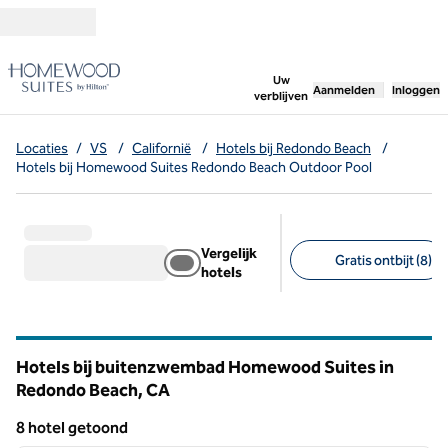
Ga door naar inhoud
,
opent nieuw tabbl
Uw
Aanmelden
Inloggen
verblijven
Locaties
/
VS
/
Californië
/
Hotels bij Redondo Beach
/
Hotels bij Homewood Suites Redondo Beach Outdoor Pool
Vergelijk
Gratis ontbijt (8)
hotels
Aanbevolen filters
Hotels bij buitenzwembad Homewood Suites in
Redondo Beach,
CA
Californië
8 hotel getoond
1
/
12
8 hotel getoond