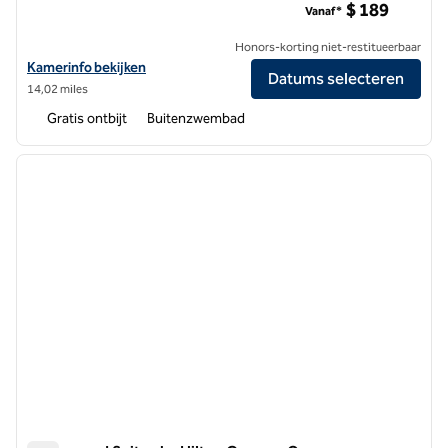
$ 189
Vanaf*
Honors-korting niet-restitueerbaar
Bekijk hoteldetails voor Homewood Suites by Hilton Long Beach Airp
Kamerinfo bekijken
Datums selecteren
14,02 miles
Gratis ontbijt
Buitenzwembad
1
/
12
vorige afbeelding
volgen
1 van 12