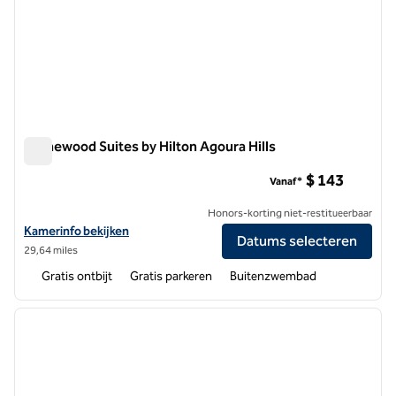
Homewood Suites by Hilton Agoura Hills
Homewood Suites by Hilton Agoura Hills
$ 143
Vanaf*
Honors-korting niet-restitueerbaar
Bekijk hoteldetails voor Homewood Suites by Hilton Agoura Hills
Kamerinfo bekijken
Datums selecteren
29,64 miles
Gratis ontbijt
Gratis parkeren
Buitenzwembad
1
/
12
vorige afbeelding
volgen
1 van 12