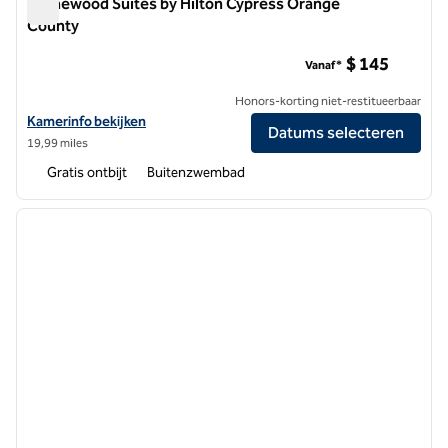
Homewood Suites by Hilton Cypress Orange
County
Homewood Suites by Hilton Cypress Orange County
$ 145
Vanaf*
Honors-korting niet-restitueerbaar
Bekijk hoteldetails voor Homewood Suites by Hilton Cypress Orang
Kamerinfo bekijken
Datums selecteren
19,99 miles
Gratis ontbijt
Buitenzwembad
1
/
11
vorige afbeelding
volgen
1 van 11