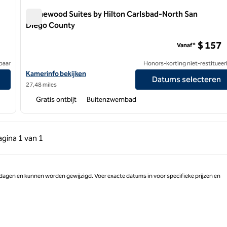
Homewood Suites by Hilton Carlsbad-North San
Diego County
Homewood Suites by Hilton Carlsbad-North San Diego C
$ 157
Vanaf*
baar
Honors-korting niet-restitueer
Bekijk hoteldetails voor Homewood Suites by Hilton Carlsbad-N
Kamerinfo bekijken
Datums selecteren
27,48 miles
Gratis ontbijt
Buitenzwembad
 pagina, 1 van 1
Volgende pagina, 1 van 1
agina
1 van 1
Pagina 1 van 1
 dagen en kunnen worden gewijzigd. Voer exacte datums in voor specifieke prijzen en