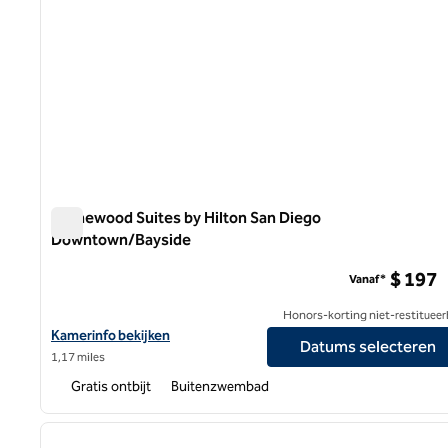
Homewood Suites by Hilton San Diego
Downtown/Bayside
Homewood Suites by Hilton San Diego Downtown/Baysi
$ 197
Vanaf*
Honors-korting niet-restitueer
Bekijk hoteldetails voor Homewood Suites by Hilton San Diego
Kamerinfo bekijken
Datums selecteren
1,17 miles
Gratis ontbijt
Buitenzwembad
1
vorige afbeelding
1 van 12