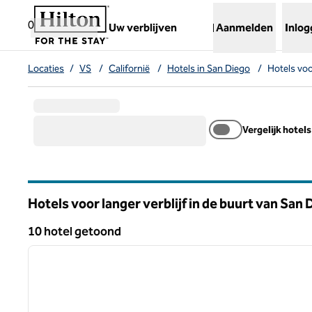
Ga door naar inhoud
,
opent nieuw tabblad
0
Uw verblijven
Aanmelden
Inlo
Locaties
/
VS
/
Californië
/
Hotels in San Diego
/
Hotels voo
Vergelijk hotels
Hotels voor langer verblijf in de buurt van San
Californië
10 hotel getoond
1
10 hotel getoond
vorige afbeelding
1 van 12