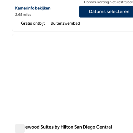
Honors-korting niet-restitueer
Bekijk hoteldetails voor Homewood Suites by Hilton San Diego M
Kamerinfo bekijken
Datums selecteren
2,65 miles
Gratis ontbijt
Buitenzwembad
1
vorige afbeelding
1 van 12
Homewood Suites by Hilton San Diego Central