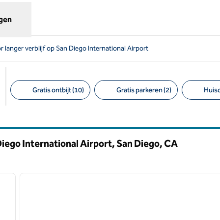
ggen
r langer verblijf op San Diego International Airport
Gratis ontbijt (10)
Gratis parkeren (2)
Huisd
Aanbevolen filters
 Diego International Airport, San Diego,
CA
/
12
1
volgende afbeelding
vorige afbeelding
1 van 12