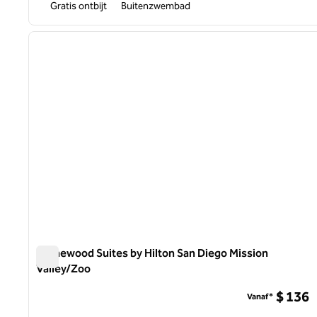
Gratis ontbijt
Buitenzwembad
1
vorige afbeelding
1 van 12
Homewood Suites by Hilton San Diego Mission
Valley/Zoo
Homewood Suites by Hilton San Diego Mission Valley/Zoo
$ 136
Vanaf*