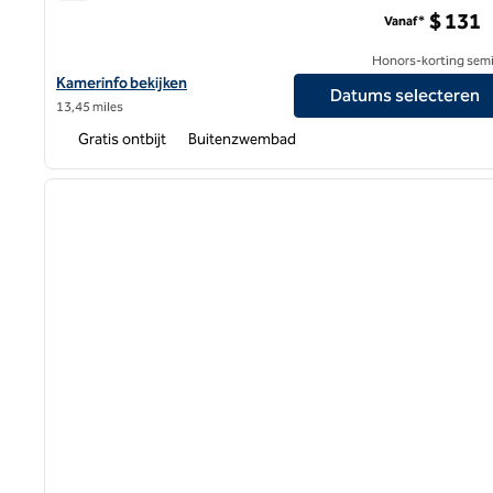
Homewood Suites by Hilton San Diego Central
$ 131
Vanaf*
Honors-korting semi
Bekijk hoteldetails voor Homewood Suites by Hilton San Diego C
Kamerinfo bekijken
Datums selecteren
13,45 miles
Gratis ontbijt
Buitenzwembad
1
vorige afbeelding
1 van 12