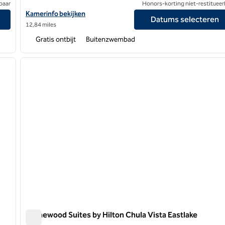
baar
Honors-korting niet-restitueer
ission Valley/Zoo
Bekijk hoteldetails voor Homewood Suites by Hilton San Diego-D
Kamerinfo bekijken
Datums selecteren
12,84 miles
Gratis ontbijt
Buitenzwembad
/
12
1
volgende afbeelding
vorige afbeelding
1 van 12
Homewood Suites by Hilton Chula Vista Eastlake