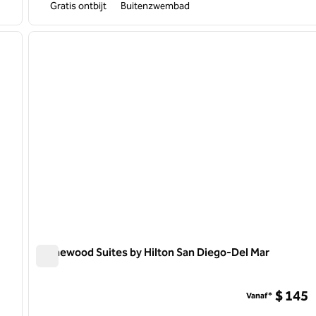
Gratis ontbijt
Buitenzwembad
/
12
1
volgende afbeelding
vorige afbeelding
1 van 12
Homewood Suites by Hilton San Diego-Del Mar
Homewood Suites by Hilton San Diego-Del Mar
$ 145
Vanaf*