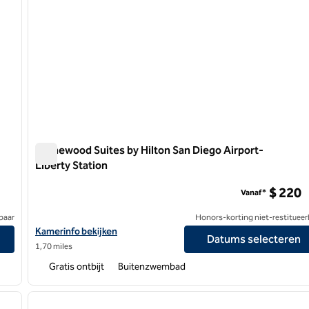
Homewood Suites by Hilton San Diego Airport-
Liberty Station
de
Homewood Suites by Hilton San Diego Airport-Liberty St
$ 220
Vanaf*
baar
Honors-korting niet-restitueer
 Downtown/Bayside
Bekijk hoteldetails voor Homewood Suites by Hilton San Diego Ai
Kamerinfo bekijken
Datums selecteren
1,70 miles
Gratis ontbijt
Buitenzwembad
/
12
volgende afbeelding
vorige afbeelding
1 van 5