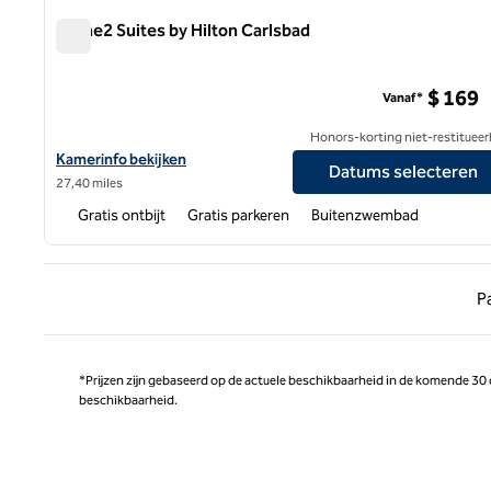
Home2 Suites by Hilton Carlsbad
Home2 Suites by Hilton Carlsbad
$ 169
Vanaf*
Honors-korting niet-restitueer
Bekijk hoteldetails voor Home2 Suites by Hilton Carlsbad
Kamerinfo bekijken
Datums selecteren
27,40 miles
Gratis ontbijt
Gratis parkeren
Buitenzwembad
Vorige
P
*Prijzen zijn gebaseerd op de actuele beschikbaarheid in de komende 30
beschikbaarheid.