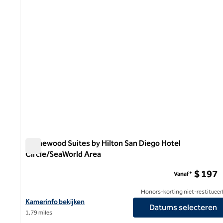
Homewood Suites by Hilton San Diego Hotel
Circle/SeaWorld Area
Homewood Suites by Hilton San Diego Hotel Circle/SeaW
$ 197
Vanaf*
Honors-korting niet-restitueer
Bekijk hoteldetails voor Homewood Suites by Hilton San Diego H
Kamerinfo bekijken
Datums selecteren
1,79 miles