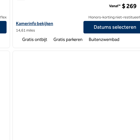
Homewood Suites by Hilton Chula Vista Eastlake
$ 269
Vanaf*
flex
Honors-korting niet-restitueer
entral
Bekijk hoteldetails voor Homewood Suites by Hilton Chula Vista 
Kamerinfo bekijken
Datums selecteren
14,61 miles
Gratis ontbijt
Gratis parkeren
Buitenzwembad
/
12
1
volgende afbeelding
vorige afbeelding
1 van 12