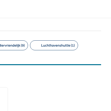
iervriendelijk (9)
Luchthavenshuttle (1)
/
12
volgende afbeelding