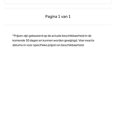
Vorige pagina, 1 van 1
Volgende pagina, 1 
Pagina
1 van 1
Pagina 1 van 1
*Prijzen zijn gebaseerd op de actuele beschikbaarheid in de
komende 30 dagen en kunnen worden gewijzigd. Voer exacte
datums in voor specifieke prijzen en beschikbaarheid.