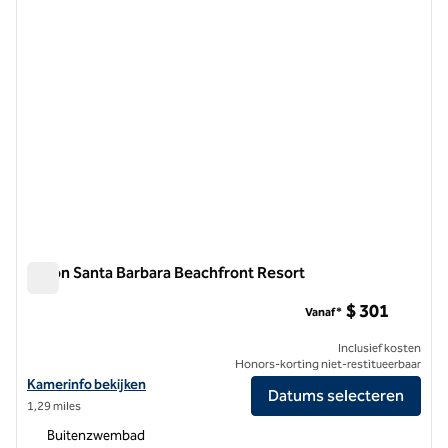
Hilton Santa Barbara Beachfront Resort
Hilton Santa Barbara Beachfront Resort
$ 301
Vanaf*
Inclusief kosten
Honors-korting niet-restitueerbaar
Bekijk hoteldetails voor Hilton Santa Barbara Beachfront Resort
Kamerinfo bekijken
Datums selecteren
1,29 miles
Buitenzwembad