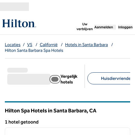
Ga door naar inhoud
,
opent nieuw tabbl
Uw
Aanmelden
Inloggen
verblijven
Locaties
/
VS
/
Californië
/
Hotels in Santa Barbara
/
Hilton Santa Barbara Spa Hotels
Vergelijk
Huisdiervriendelijk
hotels
Aanbevolen filters
Hilton Spa Hotels in Santa Barbara,
CA
Californië
1 hotel getoond
1
/
12
1 hotel getoond
vorige afbeelding
volgen
1 van 12