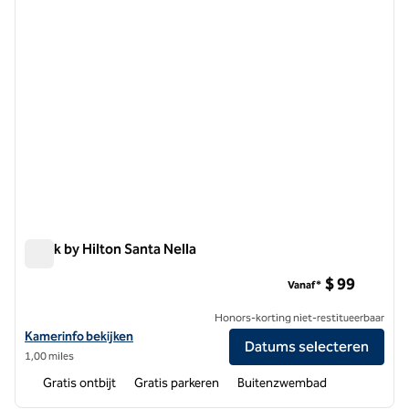
Spark by Hilton Santa Nella
Spark by Hilton Santa Nella
$ 99
Vanaf*
Honors-korting niet-restitueerbaar
Bekijk hoteldetails voor Spark by Hilton Santa Nella
Kamerinfo bekijken
Datums selecteren
1,00 miles
Gratis ontbijt
Gratis parkeren
Buitenzwembad