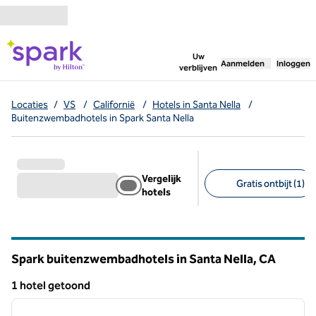
Ga door naar inhoud
,
opent nieuw tabbl
Uw
Aanmelden
Inloggen
verblijven
Locaties
/
VS
/
Californië
/
Hotels in Santa Nella
/
Buitenzwembadhotels in Spark Santa Nella
Vergelijk
Gratis ontbijt (1)
hotels
Aanbevolen filters
Spark buitenzwembadhotels in Santa Nella,
CA
Californië
1 hotel getoond
1
/
12
1 hotel getoond
vorige afbeelding
volgen
1 van 12