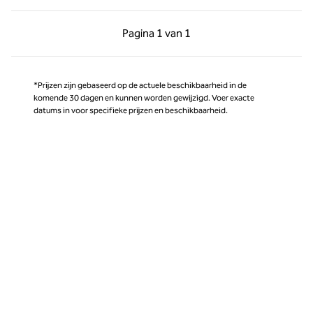
Vorige pagina, 1 van 1
Volgende pagina, 1 
Pagina
1 van 1
Pagina 1 van 1
*Prijzen zijn gebaseerd op de actuele beschikbaarheid in de
komende 30 dagen en kunnen worden gewijzigd. Voer exacte
datums in voor specifieke prijzen en beschikbaarheid.