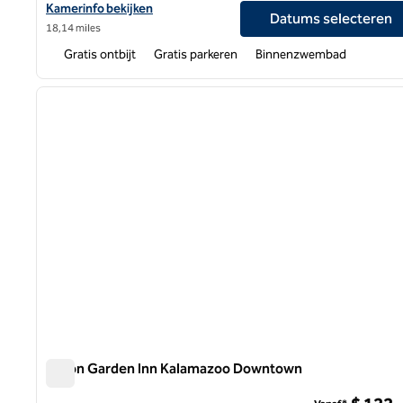
Bekijk hoteldetails voor Home2 Suites by Hilton Kalamazoo Sout
Kamerinfo bekijken
Datums selecteren
18,14 miles
Gratis ontbijt
Gratis parkeren
Binnenzwembad
1
vorige afbeelding
1 van 12
Hilton Garden Inn Kalamazoo Downtown
Hilton Garden Inn Kalamazoo Downtown