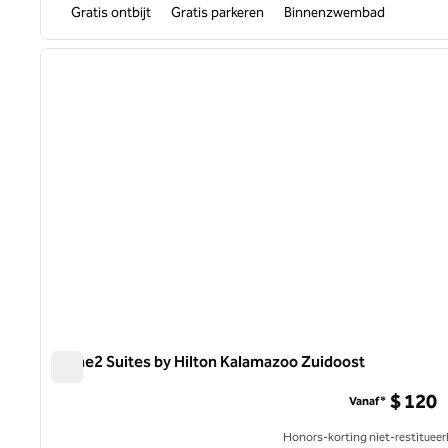
Gratis ontbijt
Gratis parkeren
Binnenzwembad
1
vorige afbeelding
1 van 11
Home2 Suites by Hilton Kalamazoo Zuidoost
Home2 Suites by Hilton Kalamazoo Zuidoost
$ 120
Vanaf*
Honors-korting niet-restitueer