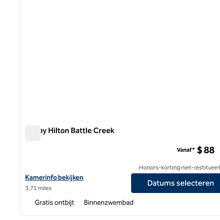
Tru by Hilton Battle Creek
Tru by Hilton Battle Creek
$ 88
Vanaf*
Honors-korting niet-restitueer
Bekijk hoteldetails voor Tru by Hilton Battle Creek
Kamerinfo bekijken
Datums selecteren
3,71 miles
Gratis ontbijt
Binnenzwembad
1