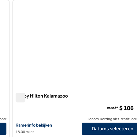
volgende afbeelding
vorige afbeelding
1 van 8
Tru by Hilton Kalamazoo
Tru by Hilton Kalamazoo
$ 106
Vanaf*
baar
Honors-korting niet-restitueer
Bekijk hoteldetails voor Tru by Hilton Kalamazoo
Kamerinfo bekijken
Datums selecteren
18,08 miles