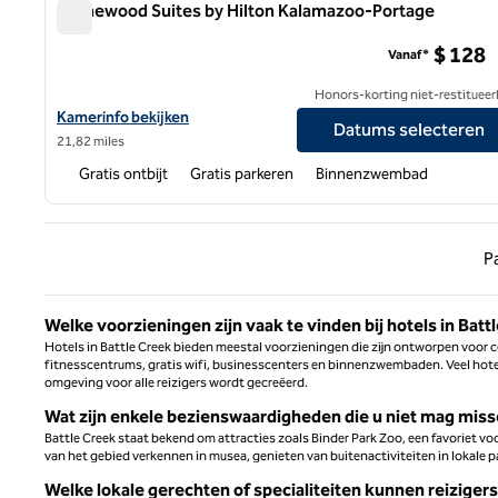
Homewood Suites by Hilton Kalamazoo-Portage
Homewood Suites by Hilton Kalamazoo-Portage
$ 128
Vanaf*
Honors-korting niet-restitueer
Bekijk hoteldetails voor Homewood Suites by Hilton Kalamazoo
Kamerinfo bekijken
Datums selecteren
21,82 miles
Gratis ontbijt
Gratis parkeren
Binnenzwembad
Vorige
P
Welke voorzieningen zijn vaak te vinden bij hotels in Batt
Hotels in Battle Creek bieden meestal voorzieningen die zijn ontworpen voor 
fitnesscentrums, gratis wifi, businesscenters en binnenzwembaden. Veel hotel
omgeving voor alle reizigers wordt gecreëerd.
Wat zijn enkele bezienswaardigheden die u niet mag miss
Battle Creek staat bekend om attracties zoals Binder Park Zoo, een favoriet vo
van het gebied verkennen in musea, genieten van buitenactiviteiten in lokale p
Welke lokale gerechten of specialiteiten kunnen reiziger