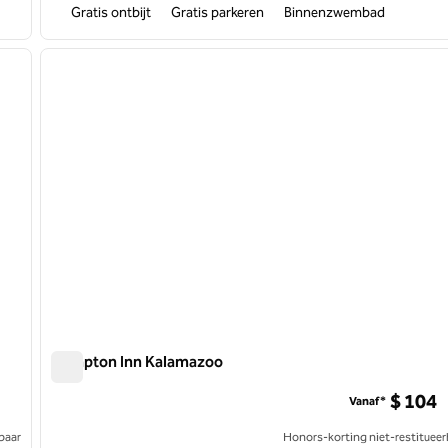
Gratis ontbijt
Gratis parkeren
Binnenzwembad
/
11
1
volgende afbeelding
vorige afbeelding
1 van 12
Hampton Inn Kalamazoo
Hampton Inn Kalamazoo
$ 104
Vanaf*
baar
Honors-korting niet-restitueer