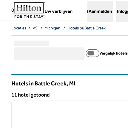
Ga door naar inhoud
,
opent nieuw tabblad
0
Uw verblijven
Aanmelden
Inlo
Locaties
/
VS
/
Michigan
/
Hotels bij Battle Creek
Vergelijk hotels
Hotels in Battle Creek,
MI
Michigan
11 hotel getoond
1
11 hotel getoond
vorige afbeelding
1 van 12