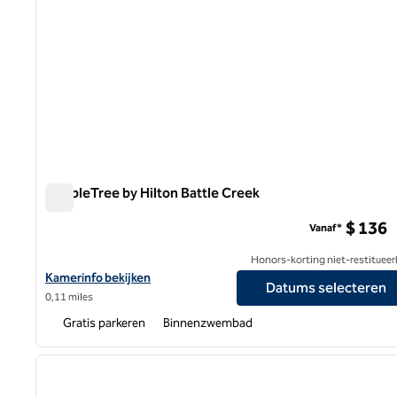
DoubleTree by Hilton Battle Creek
DoubleTree by Hilton Battle Creek
$ 136
Vanaf*
Honors-korting niet-restitueer
Bekijk hoteldetails voor DoubleTree by Hilton Battle Creek
Kamerinfo bekijken
Datums selecteren
0,11 miles
Gratis parkeren
Binnenzwembad
1
vorige afbeelding
1 van 12