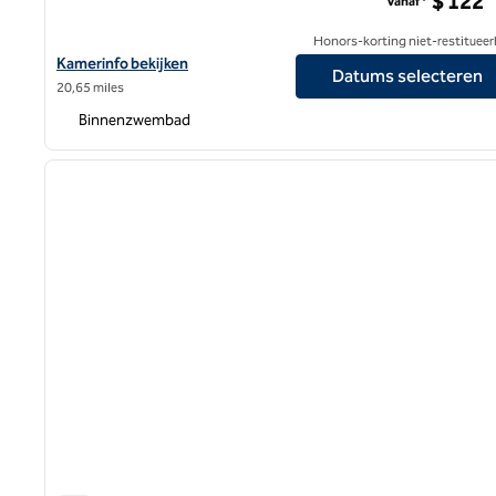
$ 122
Vanaf*
Honors-korting niet-restitueer
Bekijk hoteldetails voor Hilton Garden Inn Kalamazoo Downtown
Kamerinfo bekijken
Datums selecteren
20,65 miles
Binnenzwembad
1
vorige afbeelding
1 van 12