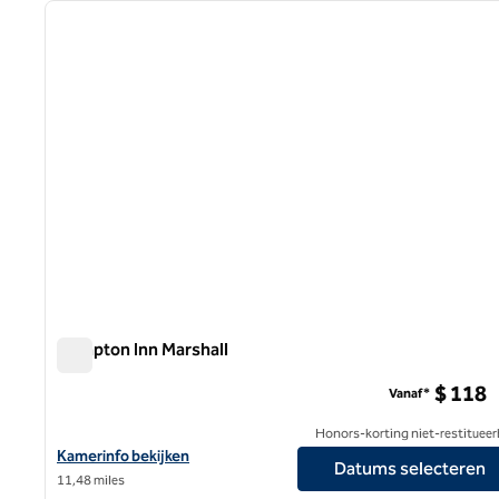
vorige afbeelding
1 van 12
Hampton Inn Marshall
Hampton Inn Marshall
$ 118
Vanaf*
Honors-korting niet-restitueer
Bekijk hoteldetails voor Hampton Inn Marshall
Kamerinfo bekijken
Datums selecteren
11,48 miles