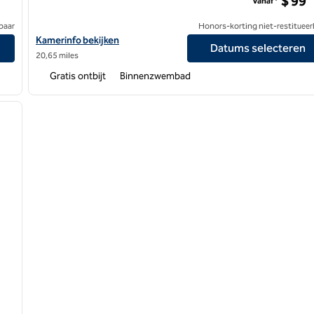
$ 99
Vanaf*
baar
Honors-korting niet-restitueer
Bekijk hoteldetails voor Home2 Suites by Hilton Kalamazoo Do
Kamerinfo bekijken
Datums selecteren
20,65 miles
Gratis ontbijt
Binnenzwembad
/
12
volgende afbeelding