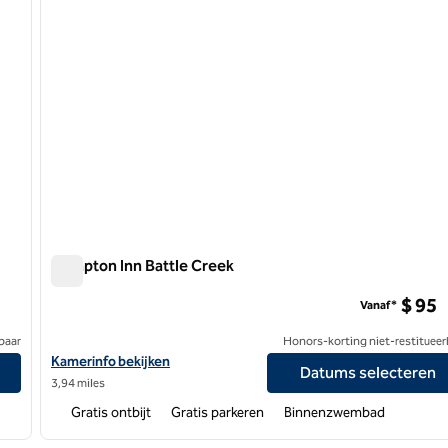
Hampton Inn Battle Creek
Hampton Inn Battle Creek
$ 95
Vanaf*
baar
Honors-korting niet-restitueer
Bekijk hoteldetails voor Hampton Inn Battle Creek
Kamerinfo bekijken
Datums selecteren
3,94 miles
Gratis ontbijt
Gratis parkeren
Binnenzwembad
/
12