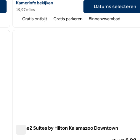
heast
Bekijk hoteldetails voor Hampton Inn Kalamazoo
Kamerinfo bekijken
Datums selecteren
19,97 miles
Gratis ontbijt
Gratis parkeren
Binnenzwembad
/
12
1
volgende afbeelding
vorige afbeelding
1 van 12
Home2 Suites by Hilton Kalamazoo Downtown
Home2 Suites by Hilton Kalamazoo Downtown