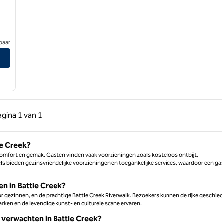
baar
-Portage
 pagina, 1 van 1
Volgende pagina, 1 van 1
agina
1 van 1
Pagina 1 van 1
le Creek?
comfort en gemak. Gasten vinden vaak voorzieningen zoals kosteloos ontbijt,
s bieden gezinsvriendelijke voorzieningen en toegankelijke services, waardoor een gas
en in Battle Creek?
or gezinnen, en de prachtige Battle Creek Riverwalk. Bezoekers kunnen de rijke geschie
arken en de levendige kunst- en culturele scene ervaren.
s verwachten in Battle Creek?