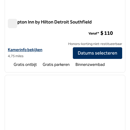
Hampton Inn by Hilton Detroit Southfield
Hampton Inn by Hilton Detroit Southfield
$ 110
Vanaf*
Honors-korting niet-restitueerbaar
Bekijk hoteldetails voor Hampton Inn by Hilton Detroit Southfield
Kamerinfo bekijken
Datums selecteren
4,75 miles
Gratis ontbijt
Gratis parkeren
Binnenzwembad
1
/
12
vorige afbeelding
volgen
1 van 12