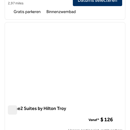
Datums selecteren
2,97 miles
Gratis parkeren
Binnenzwembad
1
/
12
vorige afbeelding
volgen
1 van 12
Home2 Suites by Hilton Troy
Home2 Suites by Hilton Troy
$ 126
Vanaf*