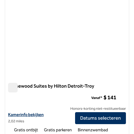
1 van 12
Homewood Suites by Hilton Detroit-Troy
Homewood Suites by Hilton Detroit-Troy
$ 141
Vanaf*
Honors-korting niet-restitueerbaar
Bekijk hoteldetails voor Homewood Suites by Hilton Detroit-Troy
Kamerinfo bekijken
Datums selecteren
2,02 miles
Gratis ontbijt
Gratis parkeren
Binnenzwembad