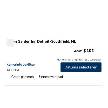
Hilton Garden Inn Detroit-Southfield, MI.
Hilton Garden Inn Detroit-Southfield, MI.
$ 102
Vanaf*
Honors-korting niet-restitueerbaar
Bekijk hoteldetails voor Hilton Garden Inn Detroit-Southfield, MI.
Kamerinfo bekijken
Datums selecteren
5,57 miles
Gratis parkeren
Binnenzwembad
1
/
12
vorige afbeelding
volgen
1 van 12