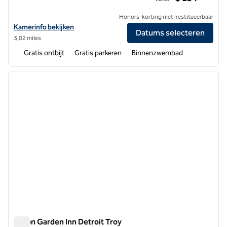
Honors-korting niet-restitueerbaar
Bekijk hoteldetails voor Hampton Inn & Suites Detroit/Troy
Kamerinfo bekijken
Datums selecteren
3,02 miles
Gratis ontbijt
Gratis parkeren
Binnenzwembad
1
/
12
vorige afbeelding
volgen
1 van 12
Hilton Garden Inn Detroit Troy