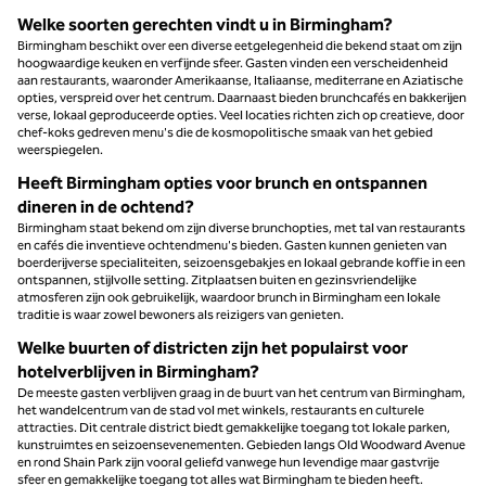
Welke soorten gerechten vindt u in Birmingham?
Birmingham beschikt over een diverse eetgelegenheid die bekend staat om zijn
hoogwaardige keuken en verfijnde sfeer. Gasten vinden een verscheidenheid
aan restaurants, waaronder Amerikaanse, Italiaanse, mediterrane en Aziatische
opties, verspreid over het centrum. Daarnaast bieden brunchcafés en bakkerijen
verse, lokaal geproduceerde opties. Veel locaties richten zich op creatieve, door
chef-koks gedreven menu's die de kosmopolitische smaak van het gebied
weerspiegelen.
Heeft Birmingham opties voor brunch en ontspannen
dineren in de ochtend?
Birmingham staat bekend om zijn diverse brunchopties, met tal van restaurants
en cafés die inventieve ochtendmenu's bieden. Gasten kunnen genieten van
boerderijverse specialiteiten, seizoensgebakjes en lokaal gebrande koffie in een
ontspannen, stijlvolle setting. Zitplaatsen buiten en gezinsvriendelijke
atmosferen zijn ook gebruikelijk, waardoor brunch in Birmingham een lokale
traditie is waar zowel bewoners als reizigers van genieten.
Welke buurten of districten zijn het populairst voor
hotelverblijven in Birmingham?
De meeste gasten verblijven graag in de buurt van het centrum van Birmingham,
het wandelcentrum van de stad vol met winkels, restaurants en culturele
attracties. Dit centrale district biedt gemakkelijke toegang tot lokale parken,
kunstruimtes en seizoensevenementen. Gebieden langs Old Woodward Avenue
en rond Shain Park zijn vooral geliefd vanwege hun levendige maar gastvrije
sfeer en gemakkelijke toegang tot alles wat Birmingham te bieden heeft.