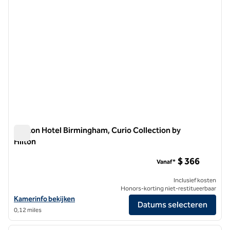
Daxton Hotel Birmingham, Curio Collection by
Hilton
Daxton Hotel Birmingham, Curio Collection by Hilton
$ 366
Vanaf*
Inclusief kosten
Honors-korting niet-restitueerbaar
Bekijk hoteldetails voor Daxton Hotel Birmingham, Curio Collection b
Kamerinfo bekijken
Datums selecteren
0,12 miles
1
/
12
vorige afbeelding
volgen