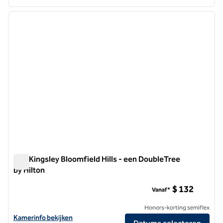
1
/
12
vorige afbeelding
volgen
1 van 12
The Kingsley Bloomfield Hills - een DoubleTree
by Hilton
The Kingsley Bloomfield Hills - een DoubleTree by Hilton
$ 132
Vanaf*
Honors-korting semiflex
Bekijk hoteldetails voor The Kingsley Bloomfield Hills - a DoubleTree 
Kamerinfo bekijken