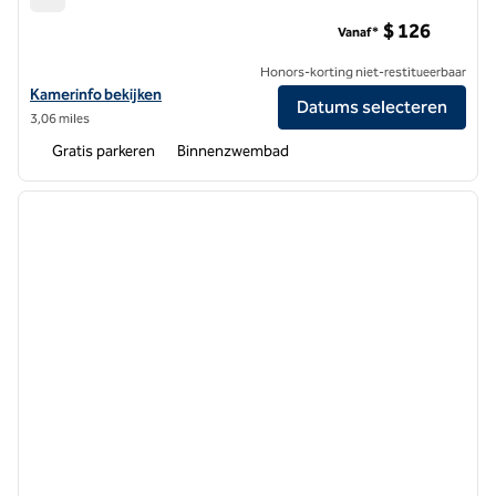
Hilton Garden Inn Detroit Troy
$ 126
Vanaf*
Honors-korting niet-restitueerbaar
Bekijk hoteldetails voor Hilton Garden Inn Detroit Troy
Kamerinfo bekijken
Datums selecteren
3,06 miles
Gratis parkeren
Binnenzwembad
1
/
12
vorige afbeelding
volgen
1 van 12