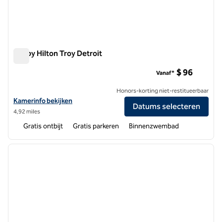
Tru by Hilton Troy Detroit
Tru by Hilton Troy Detroit
$ 96
Vanaf*
Honors-korting niet-restitueerbaar
Bekijk hoteldetails voor Tru by Hilton Troy Detroit
Kamerinfo bekijken
Datums selecteren
4,92 miles
Gratis ontbijt
Gratis parkeren
Binnenzwembad
1
/
12
vorige afbeelding
volgen
1 van 12