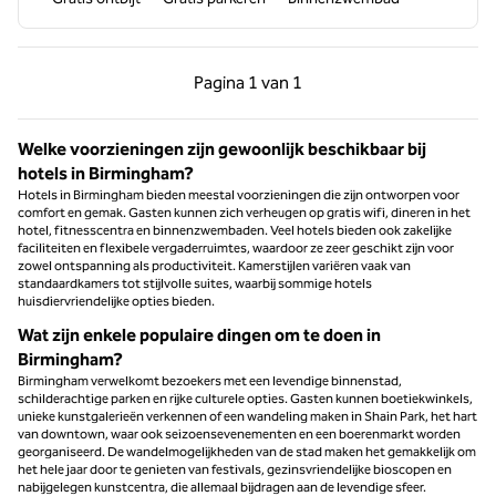
Vorige pagina, 1 van 1
Volgende pagina, 1 
Pagina
1 van 1
Pagina 1 van 1
Welke voorzieningen zijn gewoonlijk beschikbaar bij
hotels in Birmingham?
Hotels in Birmingham bieden meestal voorzieningen die zijn ontworpen voor
comfort en gemak. Gasten kunnen zich verheugen op gratis wifi, dineren in het
hotel, fitnesscentra en binnenzwembaden. Veel hotels bieden ook zakelijke
faciliteiten en flexibele vergaderruimtes, waardoor ze zeer geschikt zijn voor
zowel ontspanning als productiviteit. Kamerstijlen variëren vaak van
standaardkamers tot stijlvolle suites, waarbij sommige hotels
huisdiervriendelijke opties bieden.
Wat zijn enkele populaire dingen om te doen in
Birmingham?
Birmingham verwelkomt bezoekers met een levendige binnenstad,
schilderachtige parken en rijke culturele opties. Gasten kunnen boetiekwinkels,
unieke kunstgalerieën verkennen of een wandeling maken in Shain Park, het hart
van downtown, waar ook seizoensevenementen en een boerenmarkt worden
georganiseerd. De wandelmogelijkheden van de stad maken het gemakkelijk om
het hele jaar door te genieten van festivals, gezinsvriendelijke bioscopen en
nabijgelegen kunstcentra, die allemaal bijdragen aan de levendige sfeer.