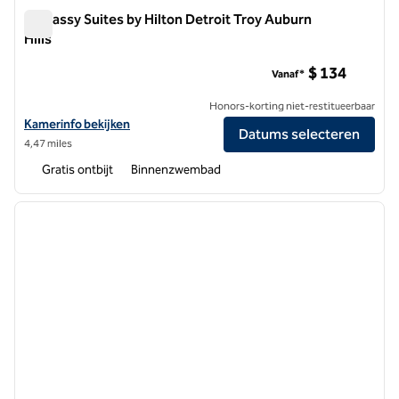
Embassy Suites by Hilton Detroit Troy Auburn
Hills
Embassy Suites by Hilton Detroit Troy Auburn Hills
$ 134
Vanaf*
Honors-korting niet-restitueerbaar
Bekijk hoteldetails voor Embassy Suites by Hilton Detroit Troy Auburn
Kamerinfo bekijken
Datums selecteren
4,47 miles
Gratis ontbijt
Binnenzwembad
1
/
12
vorige afbeelding
volgen
1 van 12