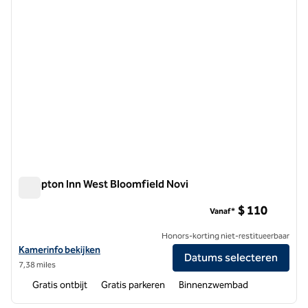
Hampton Inn West Bloomfield Novi
Hampton Inn West Bloomfield Novi
$ 110
Vanaf*
Honors-korting niet-restitueerbaar
Bekijk hoteldetails voor Hampton Inn West Bloomfield Novi
Kamerinfo bekijken
Datums selecteren
7,38 miles
Gratis ontbijt
Gratis parkeren
Binnenzwembad
1
/
12