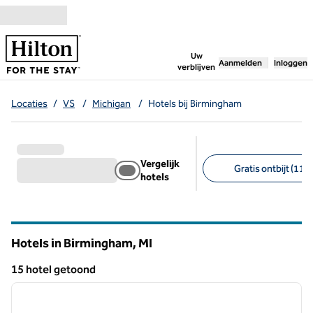
Ga door naar inhoud
,
opent nieuw tabbl
Uw
Aanmelden
Inloggen
verblijven
Locaties
/
VS
/
Michigan
/
Hotels bij Birmingham
Vergelijk
Gratis ontbijt (11)
hotels
Aanbevolen filters
Hotels in Birmingham,
MI
Michigan
15 hotel getoond
1
/
12
15 hotel getoond
vorige afbeelding
volgen
1 van 12