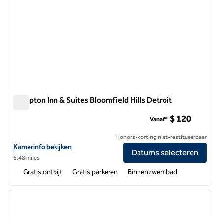
Hampton Inn & Suites Bloomfield Hills Detroit
Hampton Inn & Suites Bloomfield Hills Detroit
$ 120
Vanaf*
Honors-korting niet-restitueerbaar
Bekijk hoteldetails voor Hampton Inn & Suites Bloomfield Hills Detroi
Kamerinfo bekijken
Datums selecteren
6,48 miles
Gratis ontbijt
Gratis parkeren
Binnenzwembad
1
/
8
vorige afbeelding
volgen
1 van 8