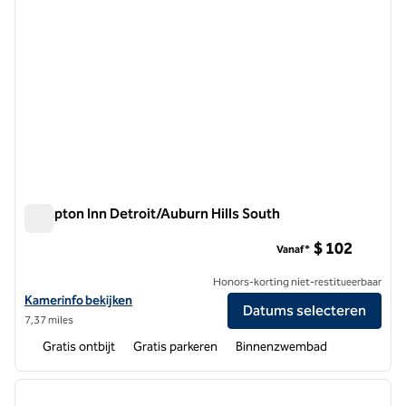
Hampton Inn Detroit/Auburn Hills South
Hampton Inn Detroit/Auburn Hills South
$ 102
Vanaf*
Honors-korting niet-restitueerbaar
Bekijk hoteldetails voor Hampton Inn Detroit/Auburn Hills South
Kamerinfo bekijken
Datums selecteren
7,37 miles
Gratis ontbijt
Gratis parkeren
Binnenzwembad
1
/
12
vorige afbeelding
volgen
1 van 12