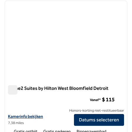
vorige afbeelding
volgen
1 van 12
Home2 Suites by Hilton West Bloomfield Detroit
Home2 Suites by Hilton West Bloomfield Detroit
$ 115
Vanaf*
Honors-korting niet-restitueerbaar
Bekijk hoteldetails voor Home2 Suites by Hilton West Bloomfield Det
Kamerinfo bekijken
Datums selecteren
7,38 miles
Gratis ontbijt
Gratis parkeren
Binnenzwembad