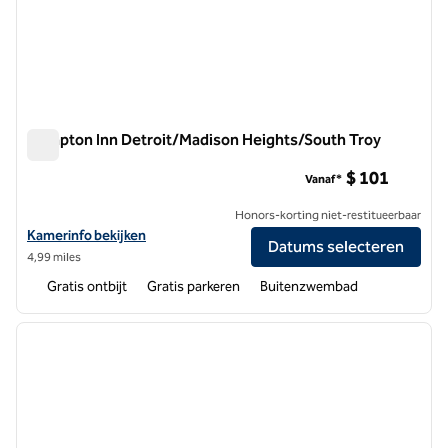
Hampton Inn Detroit/Madison Heights/South Troy
Hampton Inn Detroit/Madison Heights/South Troy
$ 101
Vanaf*
Honors-korting niet-restitueerbaar
Bekijk hoteldetails voor Hampton Inn Detroit/Madison Heights/Sout
Kamerinfo bekijken
Datums selecteren
4,99 miles
Gratis ontbijt
Gratis parkeren
Buitenzwembad
1
/
12
vorige afbeelding
volgen
1 van 12