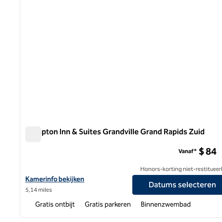
Hampton Inn & Suites Grandville Grand Rapids Zuid
Hampton Inn & Suites Grandville Grand Rapids Zuid
$ 84
Vanaf*
Honors-korting niet-restitueer
Bekijk hoteldetails voor Hampton Inn & Suites Grandville Grand 
Kamerinfo bekijken
Datums selecteren
5,14 miles
Gratis ontbijt
Gratis parkeren
Binnenzwembad