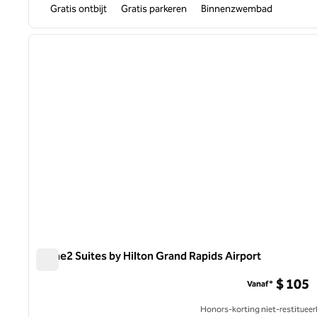
Gratis ontbijt
Gratis parkeren
Binnenzwembad
1
vorige afbeelding
1 van 12
Home2 Suites by Hilton Grand Rapids Airport
Home2 Suites by Hilton Grand Rapids Airport
$ 105
Vanaf*
Honors-korting niet-restitueer