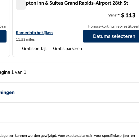
Hampton Inn & Suites Grand Rapids-Airport 28th St
Hampton Inn & Suites Grand Rapids-Airport 28th St
$ 113
Vanaf*
baar
Honors-korting niet-restitueer
 Airport
Bekijk hoteldetails voor Hampton Inn & Suites Grand Rapids-Airp
Kamerinfo bekijken
Datums selecteren
11,52 miles
Gratis ontbijt
Gratis parkeren
 pagina, 1 van 1
Volgende pagina, 1 van 1
agina
1 van 1
Pagina 1 van 1
eningen
 dagen en kunnen worden gewijzigd. Voer exacte datums in voor specifieke prijzen en