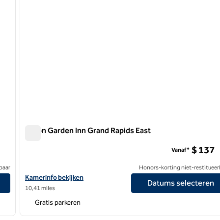
Hilton Garden Inn Grand Rapids East
Hilton Garden Inn Grand Rapids East
$ 137
Vanaf*
baar
Honors-korting niet-restitueer
Rapids South
Bekijk hoteldetails voor Hilton Garden Inn Grand Rapids East
Kamerinfo bekijken
Datums selecteren
10,41 miles
Gratis parkeren
1
/
7
1