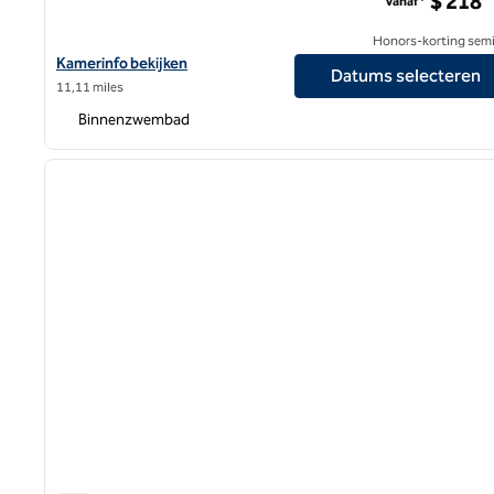
$ 218
Vanaf*
Honors-korting semi
Bekijk hoteldetails voor Amway Grand Plaza, Curio Collection by 
Kamerinfo bekijken
Datums selecteren
11,11 miles
Binnenzwembad
1
vorige afbeelding
1 van 12