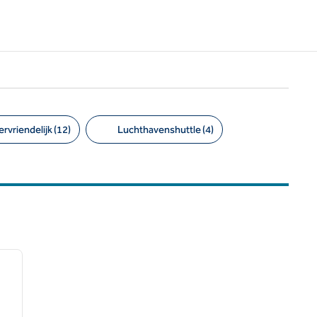
ervriendelijk (12)
Luchthavenshuttle (4)
/
12
volgende afbeelding