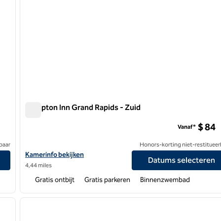
Hampton Inn Grand Rapids - Zuid
Hampton Inn Grand Rapids - Zuid
$ 84
Vanaf*
baar
Honors-korting niet-restitueer
uth
Bekijk hoteldetails voor Hampton Inn Grand Rapids-South
Kamerinfo bekijken
Datums selecteren
4,44 miles
Gratis ontbijt
Gratis parkeren
Binnenzwembad
/
12
1
volgende afbeelding
vorige afbeelding
1 van 12