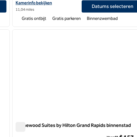
port
Bekijk hoteldetails voor Tru by Hilton Grand Rapids Airport
Kamerinfo bekijken
Datums selecteren
11,04 miles
Gratis ontbijt
Gratis parkeren
Binnenzwembad
/
12
1
volgende afbeelding
vorige afbeelding
1 van 12
Homewood Suites by Hilton Grand Rapids binnenstad
Homewood Suites by Hilton Grand Rapids binnenstad