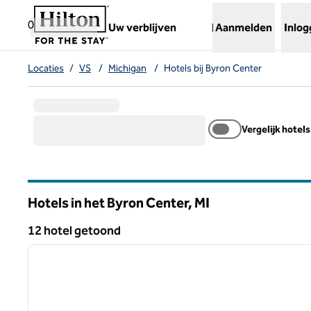
Ga door naar inhoud
,
opent nieuw tabblad
0
Uw verblijven
Aanmelden
Inlo
Locaties
/
VS
/
Michigan
/
Hotels bij Byron Center
Vergelijk hotels
Hotels in het Byron Center,
MI
Michigan
12 hotel getoond
1
12 hotel getoond
vorige afbeelding
1 van 12