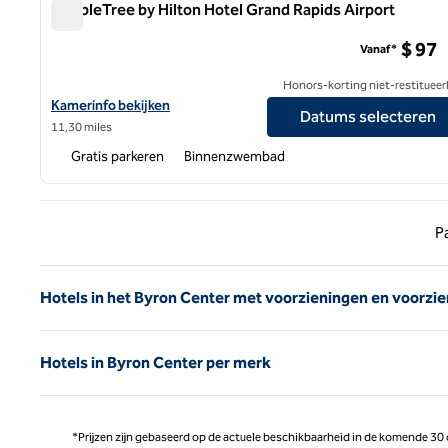
DoubleTree by Hilton Hotel Grand Rapids Airport
DoubleTree by Hilton Hotel Grand Rapids Airport
$ 97
Vanaf*
Honors-korting niet-restitueer
Bekijk hoteldetails voor DoubleTree by Hilton Hotel Grand Rapids
Kamerinfo bekijken
Datums selecteren
11,30 miles
Gratis parkeren
Binnenzwembad
Vorige
P
Hotels in het Byron Center met voorzieningen en voorzi
Hotels in Byron Center per merk
*Prijzen zijn gebaseerd op de actuele beschikbaarheid in de komende 30