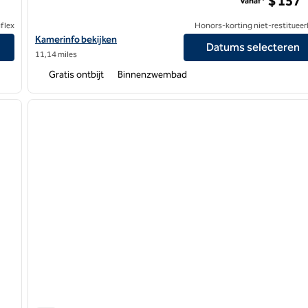
$ 157
Vanaf*
flex
Honors-korting niet-restitueer
Hilton
Bekijk hoteldetails voor Homewood Suites by Hilton Grand Rap
Kamerinfo bekijken
Datums selecteren
11,14 miles
Gratis ontbijt
Binnenzwembad
/
12
1
volgende afbeelding
vorige afbeelding
1 van 12