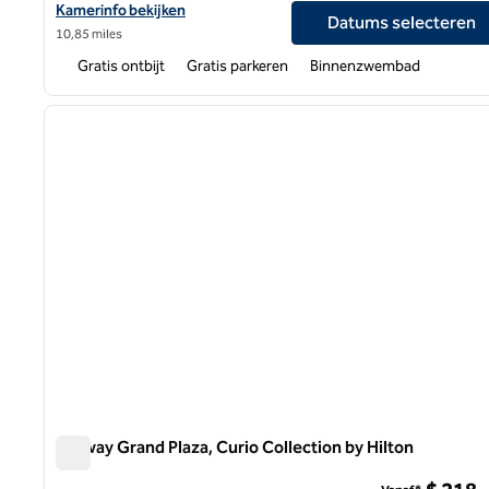
Bekijk hoteldetails voor Home2 Suites by Hilton Grand Rapids Air
Kamerinfo bekijken
Datums selecteren
10,85 miles
Gratis ontbijt
Gratis parkeren
Binnenzwembad
1
vorige afbeelding
1 van 12
Amway Grand Plaza, Curio Collection by Hilton
Amway Grand Plaza, Curio Collection by Hilton