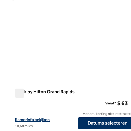
vorige afbeelding
1 van 7
Spark by Hilton Grand Rapids
Spark by Hilton Grand Rapids
$ 63
Vanaf*
Honors-korting niet-restitueer
Bekijk hoteldetails voor Spark by Hilton Grand Rapids
Kamerinfo bekijken
Datums selecteren
10,68 miles