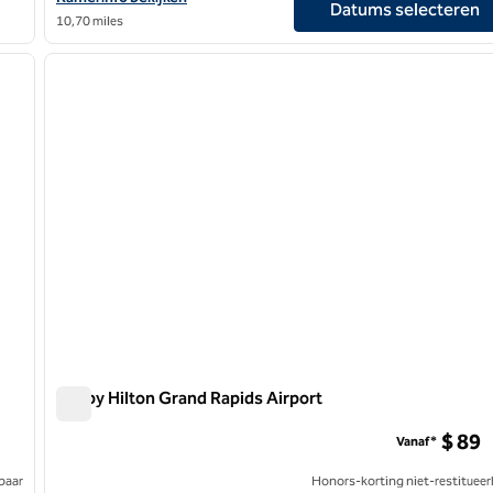
Datums selecteren
10,70 miles
/
12
1
volgende afbeelding
vorige afbeelding
1 van 12
Tru by Hilton Grand Rapids Airport
Tru by Hilton Grand Rapids Airport
$ 89
Vanaf*
baar
Honors-korting niet-restitueer