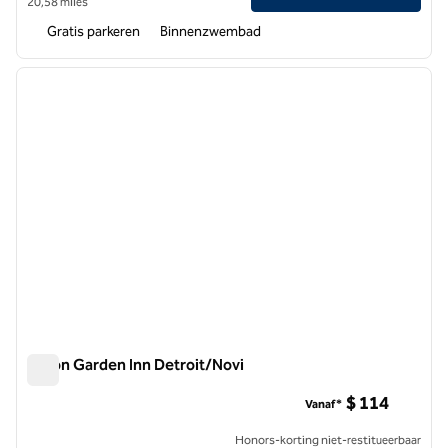
20,58 miles
Gratis parkeren
Binnenzwembad
1
/
12
vorige afbeelding
volgen
1 van 12
Hilton Garden Inn Detroit/Novi
Hilton Garden Inn Detroit/Novi
$ 114
Vanaf*
Honors-korting niet-restitueerbaar