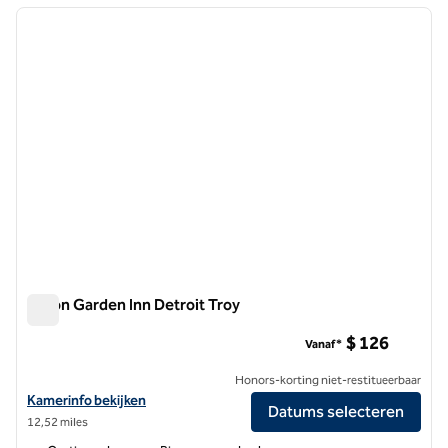
vorige afbeelding
volgen
1 van 12
Hilton Garden Inn Detroit Troy
Hilton Garden Inn Detroit Troy
$ 126
Vanaf*
Honors-korting niet-restitueerbaar
Bekijk hoteldetails voor Hilton Garden Inn Detroit Troy
Kamerinfo bekijken
Datums selecteren
12,52 miles