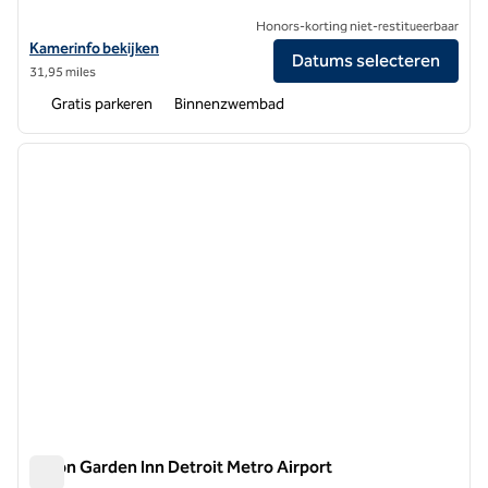
Honors-korting niet-restitueerbaar
Bekijk hoteldetails voor Hilton Garden Inn Plymouth
Kamerinfo bekijken
Datums selecteren
31,95 miles
Gratis parkeren
Binnenzwembad
1
/
12
vorige afbeelding
volgen
1 van 12
Hilton Garden Inn Detroit Metro Airport