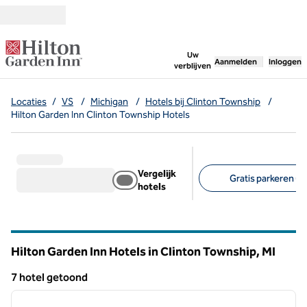
Ga door naar inhoud
,
opent nieuw tabbl
Uw
Aanmelden
Inloggen
verblijven
Locaties
/
VS
/
Michigan
/
Hotels bij Clinton Township
/
Hilton Garden Inn Clinton Township Hotels
Vergelijk
Gratis parkeren (6)
hotels
Aanbevolen filters
Hilton Garden Inn Hotels in Clinton Township,
MI
Michigan
7 hotel getoond
1
/
12
7 hotel getoond
vorige afbeelding
volgen
1 van 12