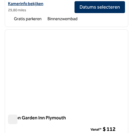
Bekijk hoteldetails voor Hilton Garden Inn Detroit/Novi
Kamerinfo bekijken
Datums selecteren
29,80 miles
Gratis parkeren
Binnenzwembad
1
/
12
vorige afbeelding
volgen
1 van 12
Hilton Garden Inn Plymouth
Hilton Garden Inn Plymouth
$ 112
Vanaf*