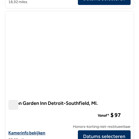
18,92 miles
1
/
12
vorige afbeelding
volgen
1 van 12
Hilton Garden Inn Detroit-Southfield, MI.
Hilton Garden Inn Detroit-Southfield, MI.
$ 97
Vanaf*
Honors-korting niet-restitueerbaar
Bekijk hoteldetails voor Hilton Garden Inn Detroit-Southfield, MI.
Kamerinfo bekijken
Datums selecteren