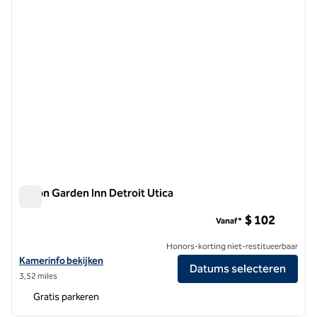
Hilton Garden Inn Detroit Utica
Hilton Garden Inn Detroit Utica
$ 102
Vanaf*
Honors-korting niet-restitueerbaar
Bekijk hoteldetails voor Hilton Garden Inn Detroit Utica
Kamerinfo bekijken
Datums selecteren
3,52 miles
Gratis parkeren
1
/
12