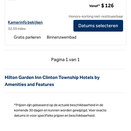
Hilton Garden Inn Detroit Metro Airport
$ 126
Vanaf*
Honors-korting niet-restitueerbaar
Bekijk hoteldetails voor Hilton Garden Inn Detroit Metro Airport
Kamerinfo bekijken
Datums selecteren
32,59 miles
Gratis parkeren
Binnenzwembad
Vorige pagina, 1 van 1
Volgende pagina, 1 
Pagina
1 van 1
Pagina 1 van 1
Hilton Garden Inn Clinton Township Hotels by
Amenities and Features
*Prijzen zijn gebaseerd op de actuele beschikbaarheid in de
komende 30 dagen en kunnen worden gewijzigd. Voer exacte
datums in voor specifieke prijzen en beschikbaarheid.