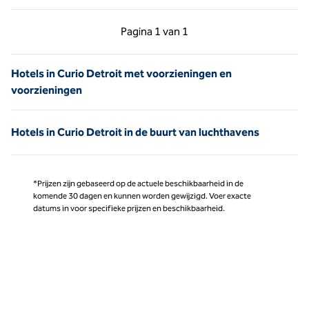
Vorige pagina, 1 van 1
Volgende pagina, 1 
Pagina
1 van 1
Pagina 1 van 1
Hotels in Curio Detroit met voorzieningen en
voorzieningen
Hotels in Curio Detroit in de buurt van luchthavens
*Prijzen zijn gebaseerd op de actuele beschikbaarheid in de
komende 30 dagen en kunnen worden gewijzigd. Voer exacte
datums in voor specifieke prijzen en beschikbaarheid.