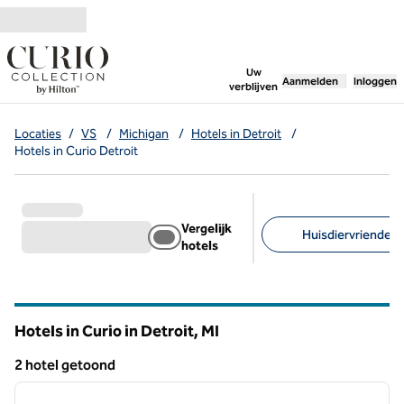
Ga door naar inhoud
,
opent nieuw tabbl
Uw
Aanmelden
Inloggen
verblijven
Locaties
/
VS
/
Michigan
/
Hotels in Detroit
/
Hotels in Curio Detroit
Vergelijk
Huisdiervriendelijk
hotels
Aanbevolen filters
Hotels in Curio in Detroit,
MI
Michigan
2 hotel getoond
1
/
12
2 hotel getoond
vorige afbeelding
volgen
1 van 12