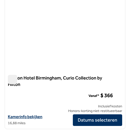
Daxton Hotel Birmingham, Curio Collection by
Hilton
Daxton Hotel Birmingham, Curio Collection by Hilton
$ 366
Vanaf*
Inclusief kosten
Honors-korting niet-restitueerbaar
Bekijk hoteldetails voor Daxton Hotel Birmingham, Curio Collection b
Kamerinfo bekijken
Datums selecteren
16,88 miles