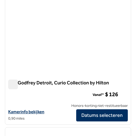
The Godfrey Detroit, Curio Collection by Hilton
The Godfrey Detroit, Curio Collection by Hilton
$ 126
Vanaf*
Honors-korting niet-restitueerbaar
Bekijk hoteldetails voor The Godfrey Detroit, Curio Collection by Hil
Kamerinfo bekijken
Datums selecteren
0,90 miles
1
/
12
vorige afbeelding
volgen
1 van 12