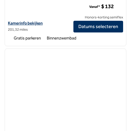
The Kingsley Bloomfield Hills - een DoubleTree by Hilton
$ 132
Vanaf*
Honors-korting semiflex
Bekijk hoteldetails voor The Kingsley Bloomfield Hills - a DoubleTree 
Kamerinfo bekijken
Datums selecteren
201,32 miles
Gratis parkeren
Binnenzwembad
1
/
12
vorige afbeelding
volgen
1 van 12