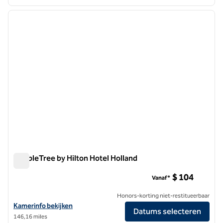
1
/
12
vorige afbeelding
volgen
1 van 12
DoubleTree by Hilton Hotel Holland
DoubleTree by Hilton Hotel Holland
$ 104
Vanaf*
Honors-korting niet-restitueerbaar
Bekijk hoteldetails voor DoubleTree by Hilton Hotel Holland
Kamerinfo bekijken
Datums selecteren
146,16 miles