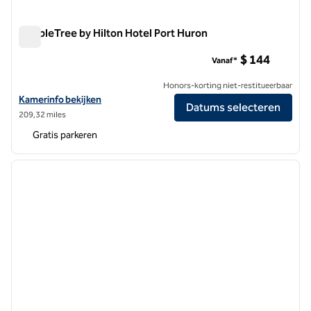
DoubleTree by Hilton Hotel Port Huron
DoubleTree by Hilton Hotel Port Huron
$ 144
Vanaf*
Honors-korting niet-restitueerbaar
Bekijk hoteldetails voor DoubleTree by Hilton Hotel Port Huron
Kamerinfo bekijken
Datums selecteren
209,32 miles
Gratis parkeren
1
/
12
vorige afbeelding
volgen
1 van 12