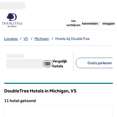
Ga door naar inhoud
,
opent nieuw tabbl
Uw
Aanmelden
Inloggen
verblijven
Locaties
/
VS
/
Michigan
/
Hotels bij DoubleTree
Vergelijk
Gratis parkeren (8)
hotels
Aanbevolen filters
DoubleTree Hotels in Michigan, VS
11 hotel getoond
1
/
12
11 hotel getoond
vorige afbeelding
volgen
1 van 12