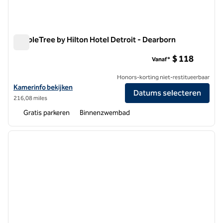
DoubleTree by Hilton Hotel Detroit - Dearborn
DoubleTree by Hilton Hotel Detroit - Dearborn
$ 118
Vanaf*
Honors-korting niet-restitueerbaar
Bekijk hoteldetails voor DoubleTree by Hilton Hotel Detroit - Dearbo
Kamerinfo bekijken
Datums selecteren
216,08 miles
Gratis parkeren
Binnenzwembad
1
/
12
vorige afbeelding
volgen
1 van 12