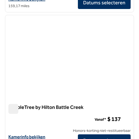
Datums selecteren
159,17 miles
1
/
12
vorige afbeelding
volgen
1 van 12
DoubleTree by Hilton Battle Creek
DoubleTree by Hilton Battle Creek
$ 137
Vanaf*
Honors-korting niet-restitueerbaar
Bekijk hoteldetails voor DoubleTree by Hilton Battle Creek
Kamerinfo bekijken