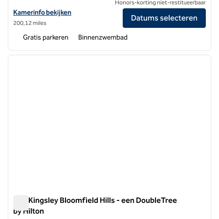
Honors-korting niet-restitueerbaar
Bekijk hoteldetails voor DoubleTree by Hilton Detroit Novi
Kamerinfo bekijken
Datums selecteren
200,12 miles
Gratis parkeren
Binnenzwembad
1
/
12
vorige afbeelding
volgen
1 van 12
The Kingsley Bloomfield Hills - een DoubleTree
by Hilton