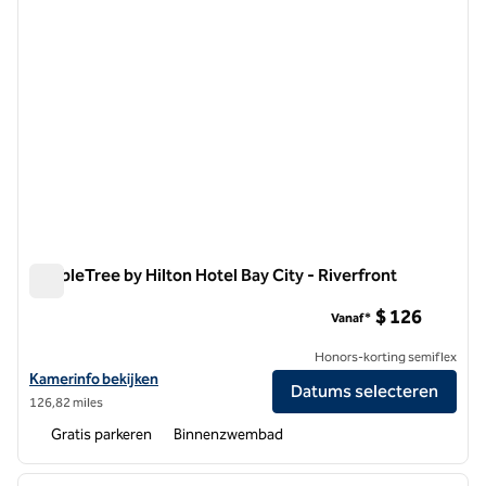
DoubleTree by Hilton Hotel Bay City - Riverfront
DoubleTree by Hilton Hotel Bay City - Riverfront
$ 126
Vanaf*
Honors-korting semiflex
Bekijk hoteldetails voor DoubleTree by Hilton Hotel Bay City - Riverf
Kamerinfo bekijken
Datums selecteren
126,82 miles
Gratis parkeren
Binnenzwembad
1
/
12
vorige afbeelding
volgen
1 van 12