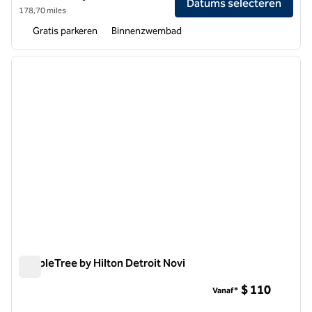
Datums selecteren
178,70 miles
Gratis parkeren
Binnenzwembad
1
/
12
vorige afbeelding
volgen
1 van 12
DoubleTree by Hilton Detroit Novi
DoubleTree by Hilton Detroit Novi
$ 110
Vanaf*