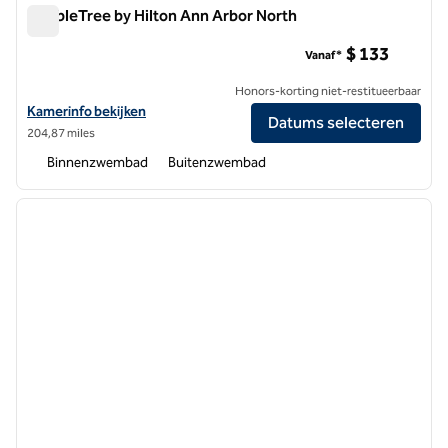
DoubleTree by Hilton Ann Arbor North
DoubleTree by Hilton Ann Arbor North
$ 133
Vanaf*
Honors-korting niet-restitueerbaar
Bekijk hoteldetails voor DoubleTree by Hilton Ann Arbor North
Kamerinfo bekijken
Datums selecteren
204,87 miles
Binnenzwembad
Buitenzwembad
1
/
12
vorige afbeelding
volgen
1 van 12