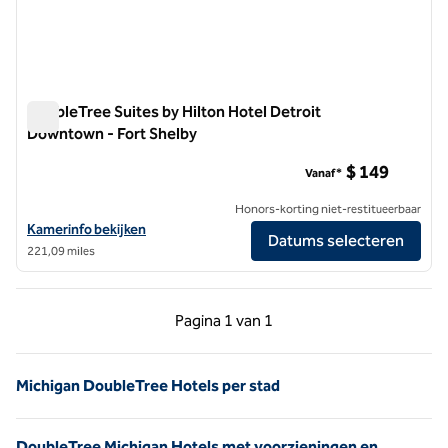
DoubleTree Suites by Hilton Hotel Detroit
Downtown - Fort Shelby
DoubleTree Suites by Hilton Hotel Detroit Downtown - Fort 
$ 149
Vanaf*
Honors-korting niet-restitueerbaar
Bekijk hoteldetails voor DoubleTree Suites by Hilton Hotel Detroit 
Kamerinfo bekijken
Datums selecteren
221,09 miles
Vorige pagina, 1 van 1
Volgende pagina, 1 
Pagina
1 van 1
Pagina 1 van 1
Michigan DoubleTree Hotels per stad
DoubleTree Michigan Hotels met voorzieningen en