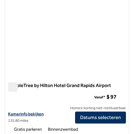
DoubleTree by Hilton Hotel Grand Rapids Airport
DoubleTree by Hilton Hotel Grand Rapids Airport
$ 97
Vanaf*
Honors-korting niet-restitueerbaar
Bekijk hoteldetails voor DoubleTree by Hilton Hotel Grand Rapids Air
Kamerinfo bekijken
Datums selecteren
135,80 miles
Gratis parkeren
Binnenzwembad