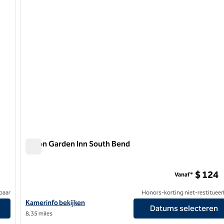
Hilton Garden Inn South Bend
Hilton Garden Inn South Bend
e Square
$ 124
Vanaf*
baar
Honors-korting niet-restitueer
 Bend op Heritage Square
Bekijk hoteldetails voor Hilton Garden Inn South Bend
Kamerinfo bekijken
Datums selecteren
8,35 miles