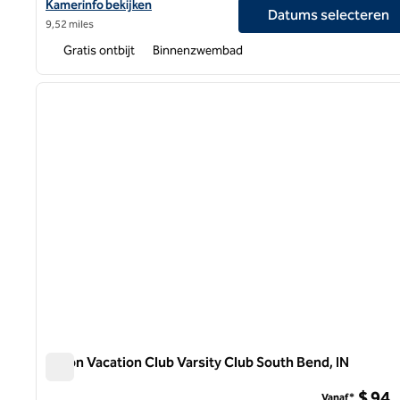
Bekijk hoteldetails voor Embassy Suites by Hilton South Bend bi
Kamerinfo bekijken
Datums selecteren
9,52 miles
Gratis ontbijt
Binnenzwembad
1
vorige afbeelding
1 van 12
Hilton Vacation Club Varsity Club South Bend, IN
Hilton Vacation Club Varsity Club South Bend, IN
$ 94
Vanaf*