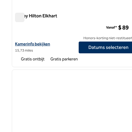
Tru by Hilton Elkhart
Tru by Hilton Elkhart
$ 89
Vanaf*
Honors-korting niet-restitueer
Bekijk hoteldetails voor Tru by Hilton Elkhart
Kamerinfo bekijken
Datums selecteren
15,73 miles
Gratis ontbijt
Gratis parkeren
1
vorige afbeelding
1 van 12