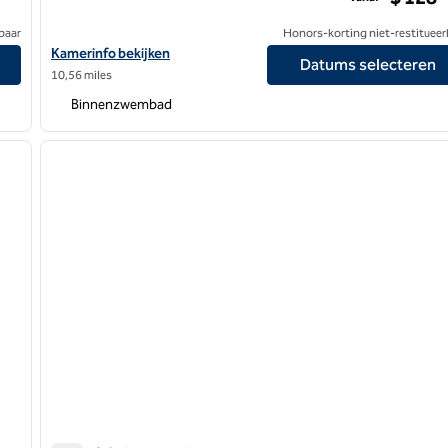
baar
Honors-korting niet-restitueer
Bend, IN
Bekijk hoteldetails voor DoubleTree by Hilton Hotel South Bend
Kamerinfo bekijken
Datums selecteren
10,56 miles
Binnenzwembad
/
12
volgende afbeelding
vorige afbeelding
1 van 8