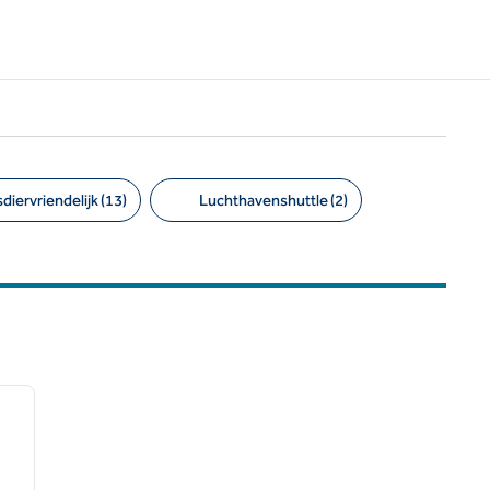
diervriendelijk (13)
Luchthavenshuttle (2)
/
12
volgende afbeelding