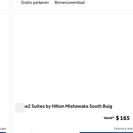
Gratis parkeren
Binnenzwembad
/
12
1
volgende afbeelding
vorige afbeelding
1 van 12
Home2 Suites by Hilton Mishawaka South Buig
Home2 Suites by Hilton Mishawaka South Buig
$ 165
Vanaf*
baar
Honors-kor