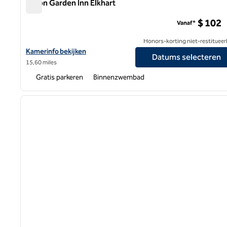
Hilton Garden Inn Elkhart
Hilton Garden Inn Elkhart
$ 102
Vanaf*
Honors-korting niet-restitueer
Bekijk hoteldetails voor Hilton Garden Inn Elkhart
Kamerinfo bekijken
Datums selecteren
15,60 miles
Gratis parkeren
Binnenzwembad
1
vorige afbeelding
1 van 12