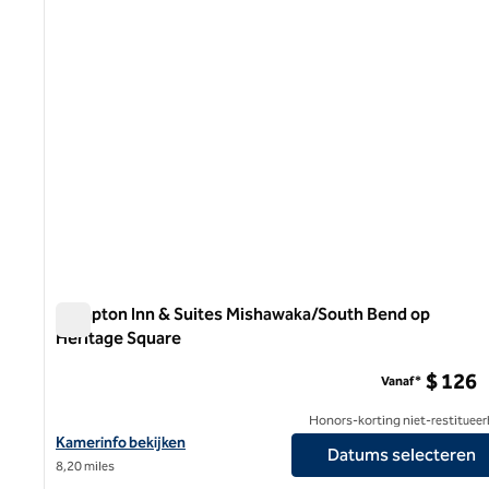
Hampton Inn & Suites Mishawaka/South Bend op
Heritage Square
Hampton Inn & Suites Mishawaka/South Bend op Heritag
$ 126
Vanaf*
Honors-korting niet-restitueer
Bekijk hoteldetails voor Hampton Inn & Suites Mishawaka/South
Kamerinfo bekijken
Datums selecteren
8,20 miles