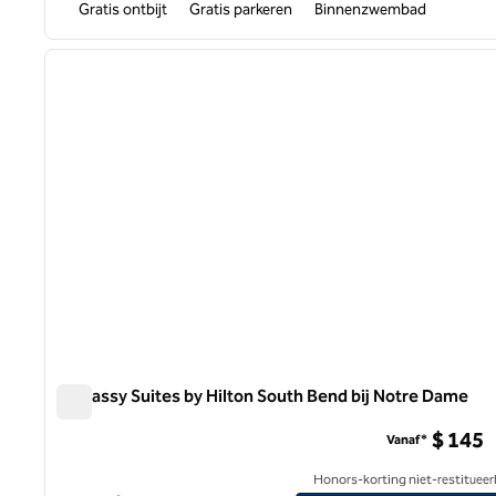
Gratis ontbijt
Gratis parkeren
Binnenzwembad
1
vorige afbeelding
1 van 12
Embassy Suites by Hilton South Bend bij Notre Dame
Embassy Suites by Hilton South Bend bij Notre Dame
$ 145
Vanaf*
Honors-korting niet-restitueer