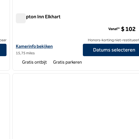
Hampton Inn Elkhart
Hampton Inn Elkhart
$ 102
Vanaf*
baar
Honors-korting niet-restitueer
Bekijk hoteldetails voor Hampton Inn Elkhart
Kamerinfo bekijken
Datums selecteren
15,75 miles
Gratis ontbijt
Gratis parkeren
/
12
1
volgende afbeelding
vorige afbeelding
1 van 12