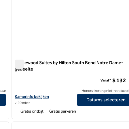
Homewood Suites by Hilton South Bend Notre Dame-
gedeelte
Homewood Suites by Hilton South Bend Notre Dame-ged
$ 132
Vanaf*
baar
Honors-korting niet-restitueer
Bekijk hoteldetails voor Homewood Suites by Hilton South Ben
Kamerinfo bekijken
Datums selecteren
7,20 miles
Gratis ontbijt
Gratis parkeren
/
12
1
volgende afbeelding
vorige afbeelding
1 van 12