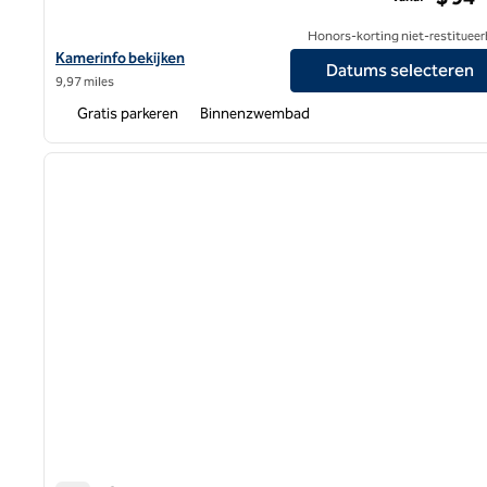
Honors-korting niet-restitueer
Bekijk hoteldetails voor Hilton Vacation Club Varsity Club South 
Kamerinfo bekijken
Datums selecteren
9,97 miles
Gratis parkeren
Binnenzwembad
1
vorige afbeelding
1 van 12