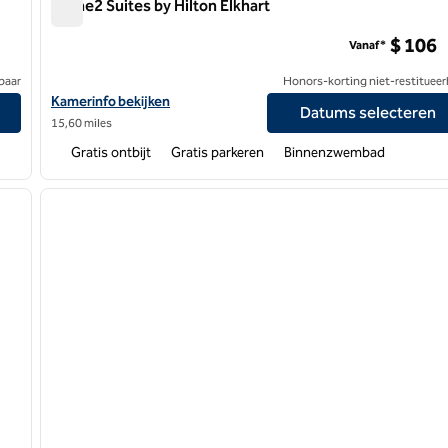
Home2 Suites by Hilton Elkhart
Home2 Suites by Hilton Elkhart
$ 106
Vanaf*
baar
Honors-korting niet-restitueer
Bekijk hoteldetails voor Home2 Suites by Hilton Elkhart
Kamerinfo bekijken
Datums selecteren
15,60 miles
Gratis ontbijt
Gratis parkeren
Binnenzwembad
/
12
1
volgende afbeelding
vorige afbeelding
1 van 11