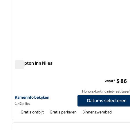
Hampton Inn Niles
Hampton Inn Niles
$ 86
Vanaf*
Honors-korting niet-restitueer
Bekijk hoteldetails voor Hampton Inn Niles
Kamerinfo bekijken
Datums selecteren
1,42 miles
Gratis ontbijt
Gratis parkeren
Binnenzwembad
1
vorige afbeelding
1 van 12