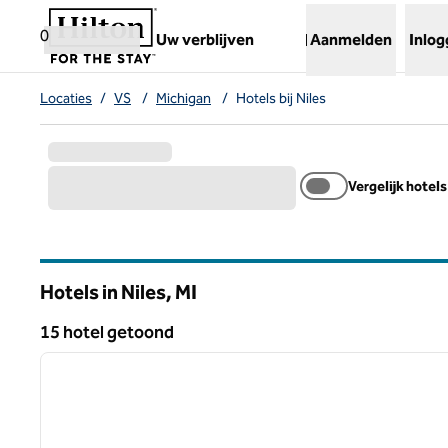
Ga door naar inhoud
,
opent nieuw tabblad
0
Uw verblijven
Aanmelden
Inlo
Locaties
/
VS
/
Michigan
/
Hotels bij Niles
Vergelijk hotels
Hotels in Niles,
MI
Michigan
15 hotel getoond
1
15 hotel getoond
vorige afbeelding
1 van 12