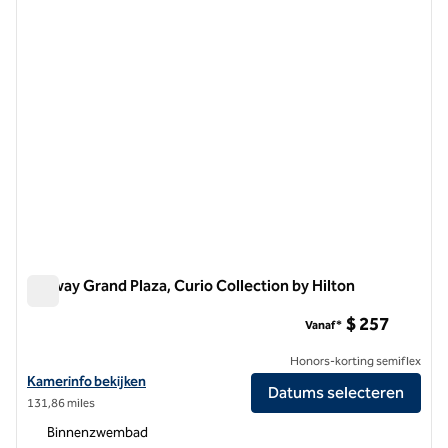
Amway Grand Plaza, Curio Collection by Hilton
Amway Grand Plaza, Curio Collection by Hilton
$ 257
Vanaf*
Honors-korting semiflex
Bekijk hoteldetails voor Amway Grand Plaza, Curio Collection by Hilt
Kamerinfo bekijken
Datums selecteren
131,86 miles
Binnenzwembad