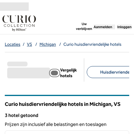
Ga door naar inhoud
,
opent nieuw tabbl
Uw
Aanmelden
Inloggen
verblijven
Locaties
/
VS
/
Michigan
/
Curio huisdiervriendelijke hotels
Vergelijk
Huisdiervriendelijk
hotels
Aanbevolen filters
Curio huisdiervriendelijke hotels in Michigan, VS
3 hotel getoond
3 hotel getoond
Prijzen zijn inclusief alle belastingen en toeslagen
1
/
12
vorige afbeelding
volgen
1 van 12