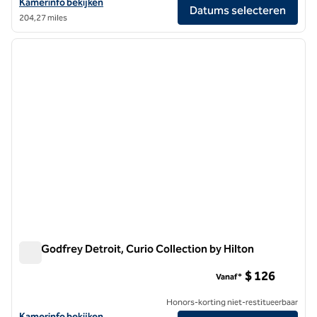
Bekijk hoteldetails voor Daxton Hotel Birmingham, Curio Collection b
Kamerinfo bekijken
Datums selecteren
204,27 miles
1
/
12
vorige afbeelding
volgen
1 van 12
The Godfrey Detroit, Curio Collection by Hilton
The Godfrey Detroit, Curio Collection by Hilton
$ 126
Vanaf*
Honors-korting niet-restitueerbaar
Bekijk hoteldetails voor The Godfrey Detroit, Curio Collection by Hil
Kamerinfo bekijken