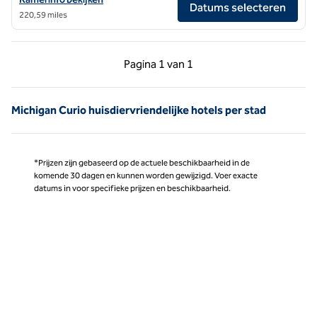
Datums selecteren
220,59 miles
Vorige pagina, 1 van 1
Volgende pagina, 1 
Pagina
1 van 1
Pagina 1 van 1
Michigan Curio huisdiervriendelijke hotels per stad
*Prijzen zijn gebaseerd op de actuele beschikbaarheid in de
komende 30 dagen en kunnen worden gewijzigd. Voer exacte
datums in voor specifieke prijzen en beschikbaarheid.