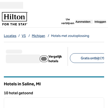
Ga door naar inhoud
,
opent nieuw tabbl
Uw
Aanmelden
Inloggen
verblijven
Locaties
/
VS
/
Michigan
/
Hotels met zoutoplossing
Vergelijk
Gratis ontbijt (7)
hotels
Aanbevolen filters
Hotels in Saline,
MI
Michigan
10 hotel getoond
1
/
9
10 hotel getoond
vorige afbeelding
volgen
1 van 9