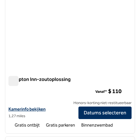
Hampton Inn-zoutoplossing
Hampton Inn-zoutoplossing
$ 110
Vanaf*
Honors-korting niet-restitueerbaar
Bekijk hoteldetails voor Hampton Inn Saline
Kamerinfo bekijken
Datums selecteren
1,27 miles
Gratis ontbijt
Gratis parkeren
Binnenzwembad
1
/
12
vorige afbeelding
volgen
1 van 12