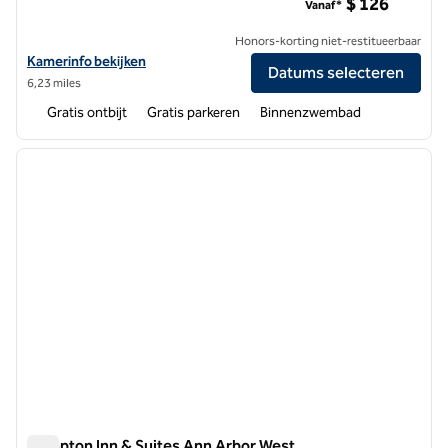
$ 126
Vanaf*
Honors-korting niet-restitueerbaar
Bekijk hoteldetails voor Homewood Suites by Hilton Ann Arbor
Kamerinfo bekijken
Datums selecteren
6,23 miles
Gratis ontbijt
Gratis parkeren
Binnenzwembad
1
/
12
vorige afbeelding
volgen
1 van 12
Hampton Inn & Suites Ann Arbor West