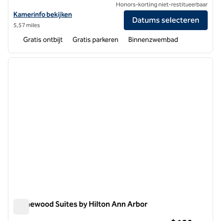
Honors-korting niet-restitueerbaar
Bekijk hoteldetails voor Hampton Inn Ann Arbor-South
Kamerinfo bekijken
Datums selecteren
5,57 miles
Gratis ontbijt
Gratis parkeren
Binnenzwembad
1
/
12
vorige afbeelding
volgen
1 van 12
Homewood Suites by Hilton Ann Arbor
Homewood Suites by Hilton Ann Arbor