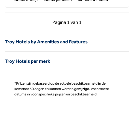
Vorige pagina, 1 van 1
Volgende pagina, 1 
Pagina
1 van 1
Pagina 1 van 1
Troy Hotels by Amenities and Features
Troy Hotels per merk
*Prijzen zijn gebaseerd op de actuele beschikbaarheid in de
komende 30 dagen en kunnen worden gewijzigd. Voer exacte
datums in voor specifieke prijzen en beschikbaarheid.