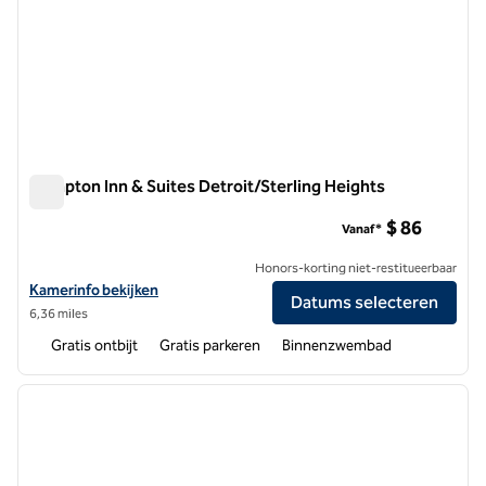
Hampton Inn & Suites Detroit/Sterling Heights
Hampton Inn & Suites Detroit/Sterling Heights
$ 86
Vanaf*
Honors-korting niet-restitueerbaar
Bekijk hoteldetails voor Hampton Inn & Suites Detroit/Sterling Heig
Kamerinfo bekijken
Datums selecteren
6,36 miles
Gratis ontbijt
Gratis parkeren
Binnenzwembad
1
/
12
vorige afbeelding
volgen
1 van 12