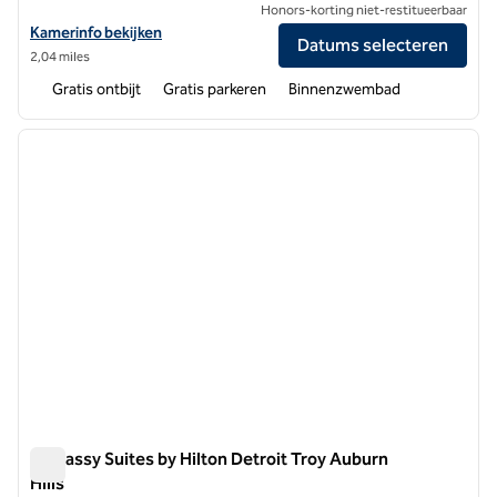
Honors-korting niet-restitueerbaar
Bekijk hoteldetails voor Tru by Hilton Troy Detroit
Kamerinfo bekijken
Datums selecteren
2,04 miles
Gratis ontbijt
Gratis parkeren
Binnenzwembad
1
/
12
vorige afbeelding
volgen
1 van 12
Embassy Suites by Hilton Detroit Troy Auburn
Hills