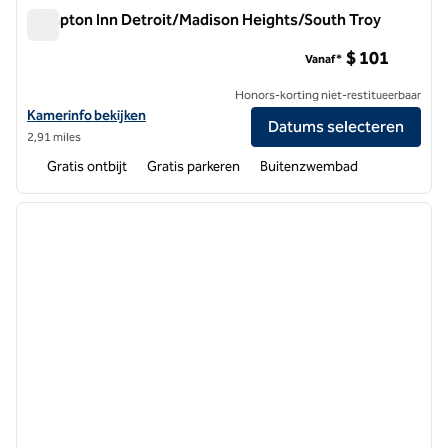
Hampton Inn Detroit/Madison Heights/South Troy
Hampton Inn Detroit/Madison Heights/South Troy
$ 101
Vanaf*
Honors-korting niet-restitueerbaar
Bekijk hoteldetails voor Hampton Inn Detroit/Madison Heights/Sout
Kamerinfo bekijken
Datums selecteren
2,91 miles
Gratis ontbijt
Gratis parkeren
Buitenzwembad
1
/
12
vorige afbeelding
volgen
1 van 12