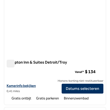
Hampton Inn & Suites Detroit/Troy
Hampton Inn & Suites Detroit/Troy
$ 134
Vanaf*
Honors-korting niet-restitueerbaar
Bekijk hoteldetails voor Hampton Inn & Suites Detroit/Troy
Kamerinfo bekijken
Datums selecteren
0,41 miles
Gratis ontbijt
Gratis parkeren
Binnenzwembad
1
/
12
vorige afbeelding
volgen
1 van 12