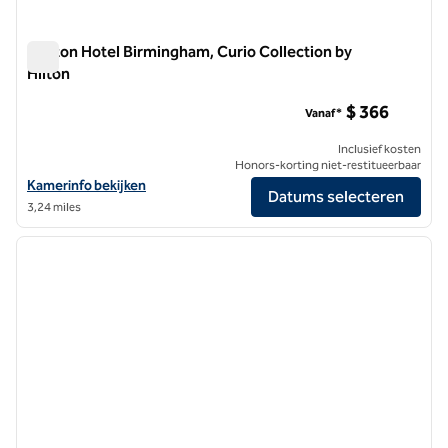
Daxton Hotel Birmingham, Curio Collection by
Hilton
Daxton Hotel Birmingham, Curio Collection by Hilton
$ 366
Vanaf*
Inclusief kosten
Honors-korting niet-restitueerbaar
Bekijk hoteldetails voor Daxton Hotel Birmingham, Curio Collection b
Kamerinfo bekijken
Datums selecteren
3,24 miles
1
/
12
vorige afbeelding
volgen
1 van 12