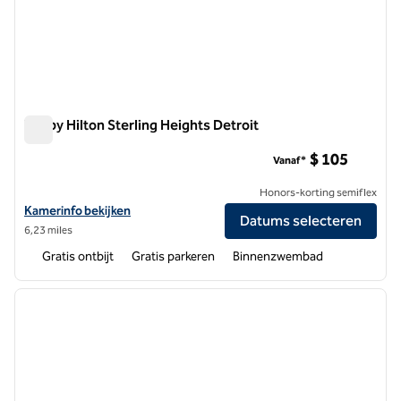
Tru by Hilton Sterling Heights Detroit
Tru by Hilton Sterling Heights Detroit
$ 105
Vanaf*
Honors-korting semiflex
Bekijk hoteldetails voor Tru by Hilton Sterling Heights Detroit
Kamerinfo bekijken
Datums selecteren
6,23 miles
Gratis ontbijt
Gratis parkeren
Binnenzwembad
1
/
12
vorige afbeelding
volgen
1 van 12