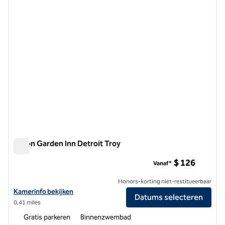
Hilton Garden Inn Detroit Troy
Hilton Garden Inn Detroit Troy
$ 126
Vanaf*
Honors-korting niet-restitueerbaar
Bekijk hoteldetails voor Hilton Garden Inn Detroit Troy
Kamerinfo bekijken
Datums selecteren
0,41 miles
Gratis parkeren
Binnenzwembad