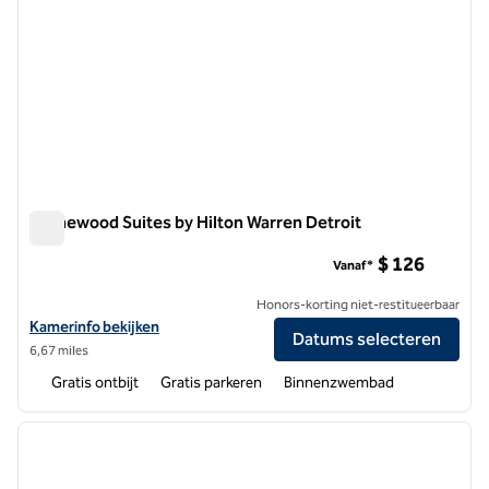
Homewood Suites by Hilton Warren Detroit
Homewood Suites by Hilton Warren Detroit
$ 126
Vanaf*
Honors-korting niet-restitueerbaar
Bekijk hoteldetails voor Homewood Suites by Hilton Warren Detroit
Kamerinfo bekijken
Datums selecteren
6,67 miles
Gratis ontbijt
Gratis parkeren
Binnenzwembad
1
/
12
vorige afbeelding
volgen
1 van 12