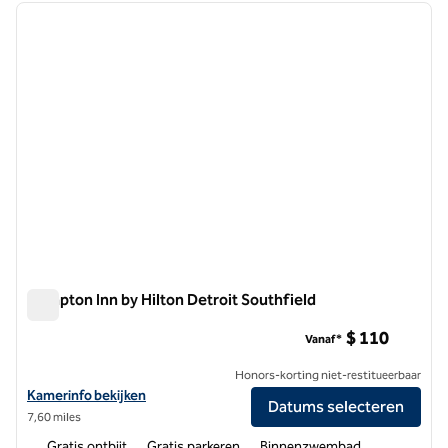
vorige afbeelding
volgen
1 van 12
Hampton Inn by Hilton Detroit Southfield
Hampton Inn by Hilton Detroit Southfield
$ 110
Vanaf*
Honors-korting niet-restitueerbaar
Bekijk hoteldetails voor Hampton Inn by Hilton Detroit Southfield
Kamerinfo bekijken
Datums selecteren
7,60 miles
Gratis ontbijt
Gratis parkeren
Binnenzwembad