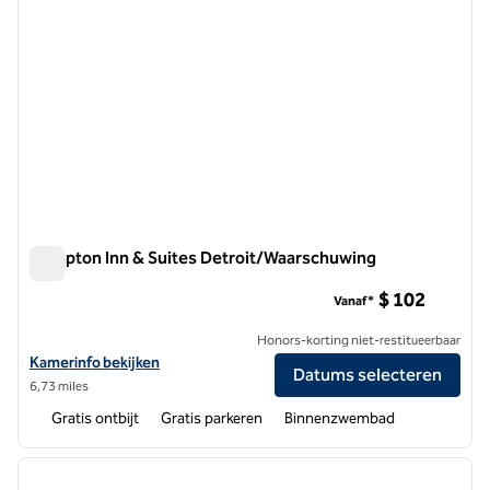
Hampton Inn & Suites Detroit/Waarschuwing
Hampton Inn & Suites Detroit/Waarschuwing
$ 102
Vanaf*
Honors-korting niet-restitueerbaar
Bekijk hoteldetails voor Hampton Inn & Suites Detroit/Warren
Kamerinfo bekijken
Datums selecteren
6,73 miles
Gratis ontbijt
Gratis parkeren
Binnenzwembad
1
/
8
vorige afbeelding
volgen
1 van 8