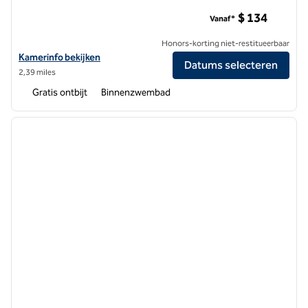
Embassy Suites by Hilton Detroit Troy Auburn Hills
$ 134
Vanaf*
Honors-korting niet-restitueerbaar
Bekijk hoteldetails voor Embassy Suites by Hilton Detroit Troy Auburn
Kamerinfo bekijken
Datums selecteren
2,39 miles
Gratis ontbijt
Binnenzwembad
1
/
12
vorige afbeelding
volgen
1 van 12