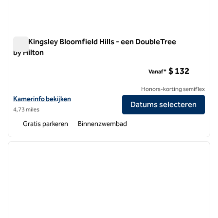
The Kingsley Bloomfield Hills - een DoubleTree
by Hilton
The Kingsley Bloomfield Hills - een DoubleTree by Hilton
$ 132
Vanaf*
Honors-korting semiflex
Bekijk hoteldetails voor The Kingsley Bloomfield Hills - a DoubleTree 
Kamerinfo bekijken
Datums selecteren
4,73 miles
Gratis parkeren
Binnenzwembad
1
/
9
vorige afbeelding
volgen
1 van 9