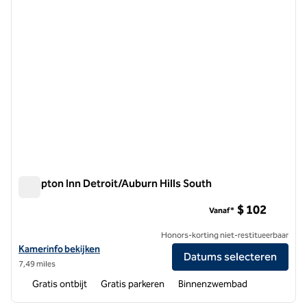
Hampton Inn Detroit/Auburn Hills South
Hampton Inn Detroit/Auburn Hills South
$ 102
Vanaf*
Honors-korting niet-restitueerbaar
Bekijk hoteldetails voor Hampton Inn Detroit/Auburn Hills South
Kamerinfo bekijken
Datums selecteren
7,49 miles
Gratis ontbijt
Gratis parkeren
Binnenzwembad
1
/
12