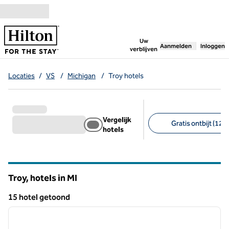
Ga door naar inhoud
,
opent nieuw tabbl
Uw
Aanmelden
Inloggen
verblijven
Locaties
/
VS
/
Michigan
/
Troy hotels
Vergelijk
Gratis ontbijt (12)
hotels
Aanbevolen filters
Troy, hotels in MI
15 hotel getoond
1
/
12
15 hotel getoond
vorige afbeelding
volgen
1 van 12