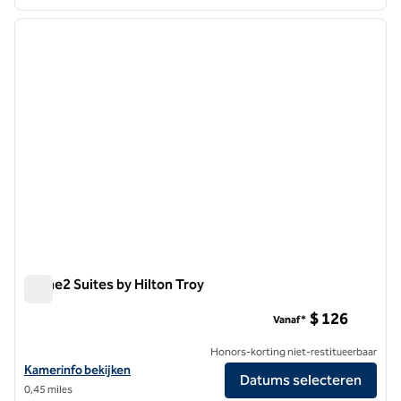
1
/
12
vorige afbeelding
volgen
1 van 12
Home2 Suites by Hilton Troy
Home2 Suites by Hilton Troy
$ 126
Vanaf*
Honors-korting niet-restitueerbaar
Bekijk hoteldetails voor Home2 Suites by Hilton Troy
Kamerinfo bekijken
Datums selecteren
0,45 miles