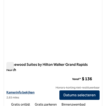
Homewood Suites by Hilton Walker Grand Rapids
North
Homewood Suites by Hilton Walker Grand Rapids North
$ 136
Vanaf*
Honors-korting niet-restitueerbaar
Bekijk hoteldetails voor Homewood Suites by Hilton Walker Grand R
Kamerinfo bekijken
Datums selecteren
2,65 miles
Gratis ontbijt
Gratis parkeren
Binnenzwembad