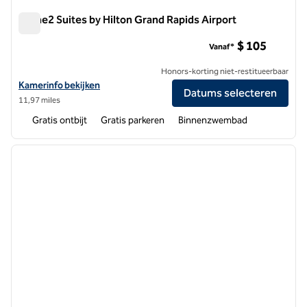
Home2 Suites by Hilton Grand Rapids Airport
Home2 Suites by Hilton Grand Rapids Airport
$ 105
Vanaf*
Honors-korting niet-restitueerbaar
Bekijk hoteldetails voor Home2 Suites by Hilton Grand Rapids Airport
Kamerinfo bekijken
Datums selecteren
11,97 miles
Gratis ontbijt
Gratis parkeren
Binnenzwembad
1
/
12
vorige afbeelding
volgen
1 van 12