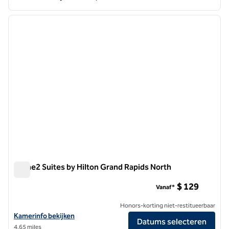
1
/
12
vorige afbeelding
volgen
1 van 12
Home2 Suites by Hilton Grand Rapids North
Home2 Suites by Hilton Grand Rapids North
$ 129
Vanaf*
Honors-korting niet-restitueerbaar
Bekijk hoteldetails voor Home2 Suites by Hilton Grand Rapids North
Kamerinfo bekijken
Datums selecteren
4,65 miles