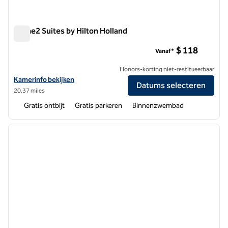
Home2 Suites by Hilton Holland
Home2 Suites by Hilton Holland
$ 118
Vanaf*
Honors-korting niet-restitueerbaar
Bekijk hoteldetails voor Home2 Suites by Hilton Holland
Kamerinfo bekijken
Datums selecteren
20,37 miles
Gratis ontbijt
Gratis parkeren
Binnenzwembad
1
/
12
vorige afbeelding
volgen
1 van 12