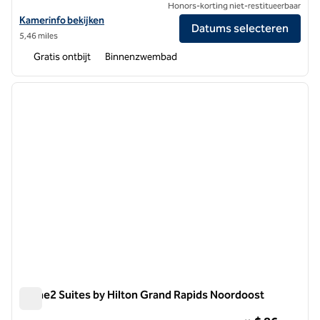
Honors-korting niet-restitueerbaar
Bekijk hoteldetails voor Homewood Suites by Hilton Grand Rapids
Kamerinfo bekijken
Datums selecteren
5,46 miles
Gratis ontbijt
Binnenzwembad
1
/
12
vorige afbeelding
volgen
1 van 12
Home2 Suites by Hilton Grand Rapids Noordoost
Home2 Suites by Hilton Grand Rapids Noordoost