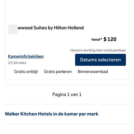
Homewood Suites by Hilton Holland
Homewood Suites by Hilton Holland
$ 120
Vanaf*
Honors-korting niet-restitueerbaar
Bekijk hoteldetails voor Homewood Suites by Hilton Holland
Kamerinfo bekijken
Datums selecteren
23,30 miles
Gratis ontbijt
Gratis parkeren
Binnenzwembad
Vorige pagina, 1 van 1
Volgende pagina, 1 
Pagina
1 van 1
Pagina 1 van 1
Walker Kitchen Hotels in de kamer per merk