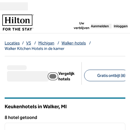
Ga door naar inhoud
,
opent nieuw tabbl
Uw
Aanmelden
Inloggen
verblijven
Locaties
/
VS
/
Michigan
/
Walker-hotels
/
Walker Kitchen Hotels in de kamer
Vergelijk
Gratis ontbijt (8)
hotels
Aanbevolen filters
Keukenhotels in Walker,
MI
Michigan
8 hotel getoond
1
/
9
8 hotel getoond
vorige afbeelding
volgen
1 van 9