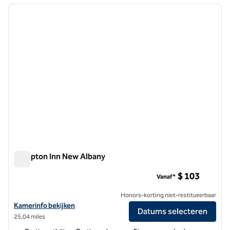
vorige afbeelding
volgen
1 van 12
Hampton Inn New Albany
Hampton Inn New Albany
$ 103
Vanaf*
Honors-korting niet-restitueerbaar
Bekijk hoteldetails voor Hampton Inn New Albany
Kamerinfo bekijken
Datums selecteren
25,04 miles