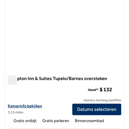
Hampton Inn & Suites Tupelo/Barnes oversteken
Hampton Inn & Suites Tupelo/Barnes oversteken
$ 132
Vanaf*
Honors-korting semiflex
Bekijk hoteldetails voor Hampton Inn & Suites Tupelo/Barnes Crossi
Kamerinfo bekijken
Datums selecteren
3,15 miles
Gratis ontbijt
Gratis parkeren
Binnenzwembad
1
/
12