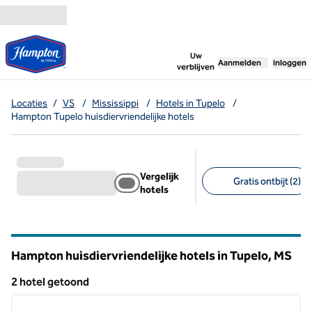
Ga door naar inhoud
,
opent nieuw tabbl
Uw
Aanmelden
Inloggen
verblijven
Locaties
/
VS
/
Mississippi
/
Hotels in Tupelo
/
Hampton Tupelo huisdiervriendelijke hotels
Vergelijk
Gratis ontbijt (2)
hotels
Aanbevolen filters
Hampton huisdiervriendelijke hotels in Tupelo,
MS
Mississippi
2 hotel getoond
1
/
12
2 hotel getoond
vorige afbeelding
volgen
1 van 12