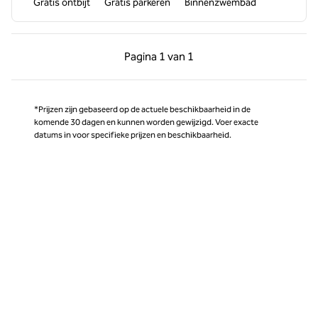
Gratis ontbijt
Gratis parkeren
Binnenzwembad
Vorige pagina, 1 van 1
Volgende pagina, 1 
Pagina
1 van 1
Pagina 1 van 1
*Prijzen zijn gebaseerd op de actuele beschikbaarheid in de
komende 30 dagen en kunnen worden gewijzigd. Voer exacte
datums in voor specifieke prijzen en beschikbaarheid.