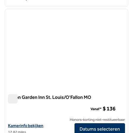
1
/
12
vorige afbeelding
volgen
1 van 12
Hilton Garden Inn St. Louis/O'Fallon MO
Hilton Garden Inn St. Louis/O'Fallon MO
$ 136
Vanaf*
Honors-korting niet-restitueerbaar
Bekijk hoteldetails voor Hilton Garden Inn St. Louis/O'Fallon MO
Kamerinfo bekijken
Datums selecteren
12,82 miles