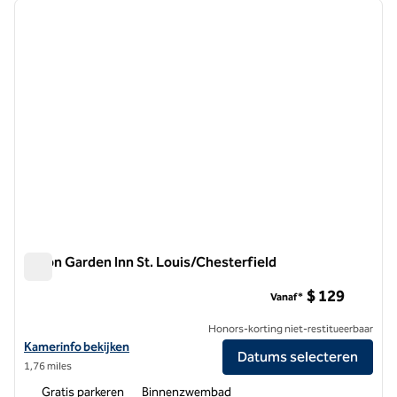
vorige afbeelding
volgen
1 van 12
Hilton Garden Inn St. Louis/Chesterfield
Hilton Garden Inn St. Louis/Chesterfield
$ 129
Vanaf*
Honors-korting niet-restitueerbaar
Bekijk hoteldetails voor Hilton Garden Inn St. Louis/Chesterfield
Kamerinfo bekijken
Datums selecteren
1,76 miles
Gratis parkeren
Binnenzwembad