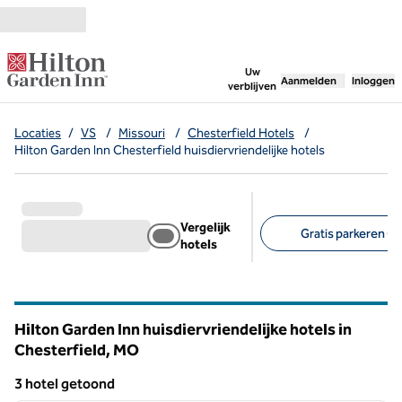
Ga door naar inhoud
,
opent nieuw tabbl
Uw
Aanmelden
Inloggen
verblijven
Locaties
/
VS
/
Missouri
/
Chesterfield Hotels
/
Hilton Garden Inn Chesterfield huisdiervriendelijke hotels
Vergelijk
Gratis parkeren (3)
hotels
Aanbevolen filters
Hilton Garden Inn huisdiervriendelijke hotels in
Chesterfield,
MO
Missouri
3 hotel getoond
1
/
12
3 hotel getoond