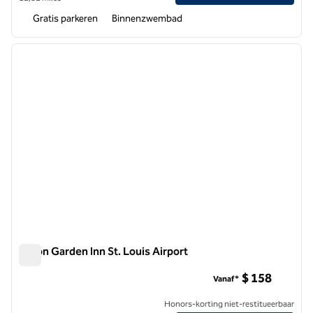
Gratis parkeren
Binnenzwembad
1
/
12
vorige afbeelding
volgen
1 van 12
Hilton Garden Inn St. Louis Airport
Hilton Garden Inn St. Louis Airport
$ 158
Vanaf*
Honors-korting niet-restitueerbaar