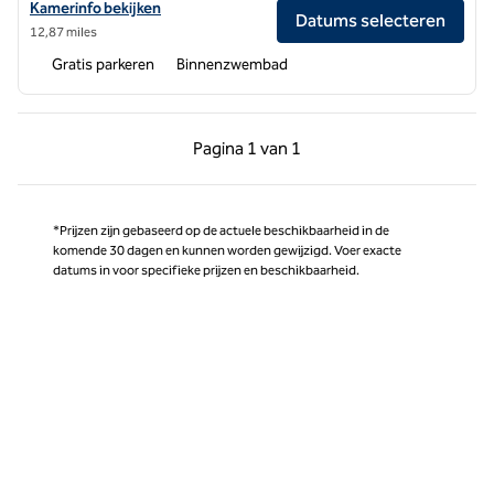
Bekijk hoteldetails voor Hilton Garden Inn St. Louis Airport
Kamerinfo bekijken
Datums selecteren
12,87 miles
Gratis parkeren
Binnenzwembad
Vorige pagina, 1 van 1
Volgende pagina, 1 
Pagina
1 van 1
Pagina 1 van 1
*Prijzen zijn gebaseerd op de actuele beschikbaarheid in de
komende 30 dagen en kunnen worden gewijzigd. Voer exacte
datums in voor specifieke prijzen en beschikbaarheid.