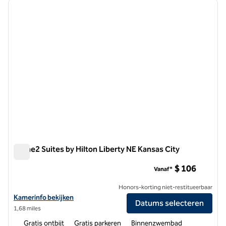
vorige afbeelding
volgen
1 van 12
Home2 Suites by Hilton Liberty NE Kansas City
Home2 Suites by Hilton Liberty NE Kansas City
$ 106
Vanaf*
Honors-korting niet-restitueerbaar
Bekijk hoteldetails voor Home2 Suites by Hilton Liberty NE Kansas Ci
Kamerinfo bekijken
Datums selecteren
1,68 miles
Gratis ontbijt
Gratis parkeren
Binnenzwembad