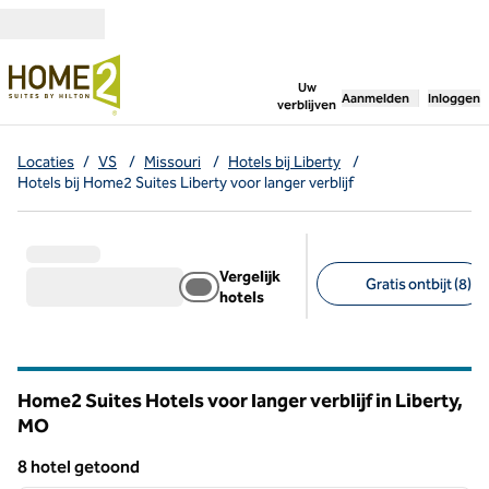
Ga door naar inhoud
,
opent nieuw tabbl
Uw
Aanmelden
Inloggen
verblijven
Locaties
/
VS
/
Missouri
/
Hotels bij Liberty
/
Hotels bij Home2 Suites Liberty voor langer verblijf
Vergelijk
Gratis ontbijt (8)
hotels
Aanbevolen filters
Home2 Suites Hotels voor langer verblijf in Liberty,
MO
Missouri
8 hotel getoond
1
/
12
8 hotel getoond