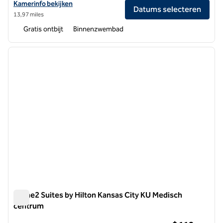
Bekijk hoteldetails voor Home2 Suites Kansas City Downtown
Kamerinfo bekijken
Datums selecteren
13,97 miles
Gratis ontbijt
Binnenzwembad
1
/
12
vorige afbeelding
volgen
1 van 12
Home2 Suites by Hilton Kansas City KU Medisch
centrum
Home2 Suites by Hilton Kansas City KU Medisch centrum