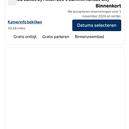
Home2 Suites by Hilton Lee's Summit Kansas City
Binnenkort
We accepteren reserveringen voor 1
november 2026 en verder.
Bekijk hoteldetails voor Home2 Suites by Hilton Lee's Summit Kansa
Kamerinfo bekijken
Datums selecteren
20,68 miles
Gratis ontbijt
Gratis parkeren
Binnenzwembad
1
/
11
vorige afbeelding
volgen
1 van 11