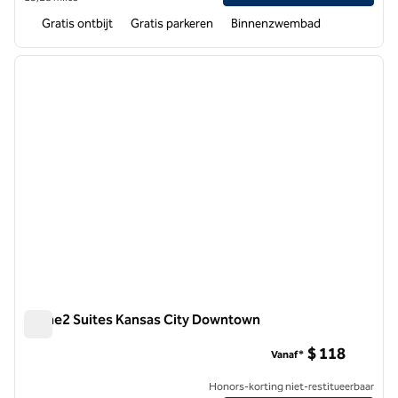
Gratis ontbijt
Gratis parkeren
Binnenzwembad
1
/
12
vorige afbeelding
volgen
1 van 12
Home2 Suites Kansas City Downtown
Home2 Suites Kansas City Downtown
$ 118
Vanaf*
Honors-korting niet-restitueerbaar