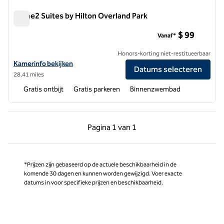
Home2 Suites by Hilton Overland Park
Home2 Suites by Hilton Overland Park
$ 99
Vanaf*
Honors-korting niet-restitueerbaar
Bekijk hoteldetails voor Home2 Suites by Hilton Overland Park
Kamerinfo bekijken
Datums selecteren
28,41 miles
Gratis ontbijt
Gratis parkeren
Binnenzwembad
Vorige pagina, 1 van 1
Volgende pagina, 1 
Pagina
1 van 1
Pagina 1 van 1
*Prijzen zijn gebaseerd op de actuele beschikbaarheid in de
komende 30 dagen en kunnen worden gewijzigd. Voer exacte
datums in voor specifieke prijzen en beschikbaarheid.