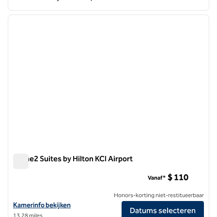
1
/
11
vorige afbeelding
volgen
1 van 11
Home2 Suites by Hilton KCI Airport
Home2 Suites by Hilton KCI Airport
$ 110
Vanaf*
Honors-korting niet-restitueerbaar
Bekijk hoteldetails voor Home2 Suites by Hilton KCI Airport
Kamerinfo bekijken
Datums selecteren
13,28 miles