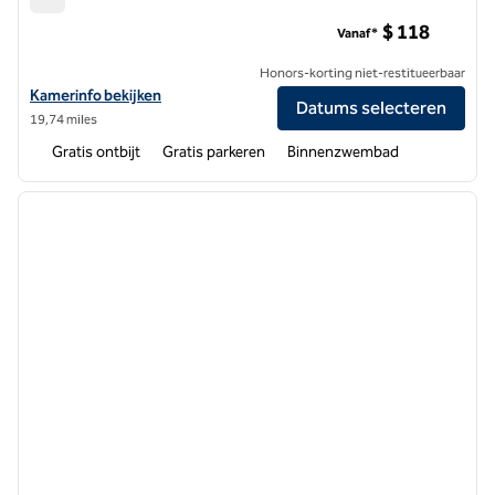
Hampton Inn & Suites St. Charles Old Town Area
$ 118
Vanaf*
Honors-korting niet-restitueerbaar
Bekijk hoteldetails voor Hampton Inn & Suites St. Charles Old Town 
Kamerinfo bekijken
Datums selecteren
19,74 miles
Gratis ontbijt
Gratis parkeren
Binnenzwembad
1
/
12
vorige afbeelding
volgen
1 van 12