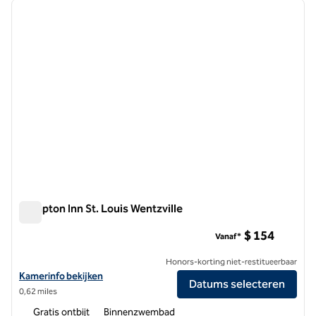
vorige afbeelding
volgen
1 van 12
Hampton Inn St. Louis Wentzville
Hampton Inn St. Louis Wentzville
$ 154
Vanaf*
Honors-korting niet-restitueerbaar
Bekijk hoteldetails voor Hampton Inn St. Louis Wentzville
Kamerinfo bekijken
Datums selecteren
0,62 miles
Gratis ontbijt
Binnenzwembad