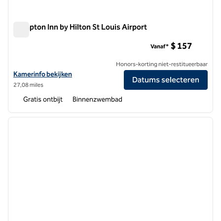
Hampton Inn by Hilton St Louis Airport
Hampton Inn by Hilton St Louis Airport
$ 157
Vanaf*
Honors-korting niet-restitueerbaar
Bekijk hoteldetails voor Hampton Inn by Hilton St Louis Airport
Kamerinfo bekijken
Datums selecteren
27,08 miles
Gratis ontbijt
Binnenzwembad
1
/
12
vorige afbeelding
volgen
1 van 12