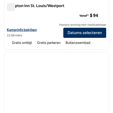
Hampton Inn St. Louis/Westport
Hampton Inn St. Louis/Westport
$ 94
Vanaf*
Honors-korting niet-restitueerbaar
Bekijk hoteldetails voor Hampton Inn St. Louis/Westport
Kamerinfo bekijken
Datums selecteren
22,88 miles
Gratis ontbijt
Gratis parkeren
Buitenzwembad
1
/
12
vorige afbeelding
volgen
1 van 12