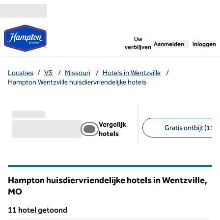
Ga door naar inhoud
,
opent nieuw tabbl
Uw
Aanmelden
Inloggen
verblijven
Locaties
/
VS
/
Missouri
/
Hotels in Wentzville
/
Hampton Wentzville huisdiervriendelijke hotels
Vergelijk
Gratis ontbijt (11)
hotels
Aanbevolen filters
Hampton huisdiervriendelijke hotels in Wentzville,
MO
Missouri
11 hotel getoond
1
/
12
11 hotel getoond