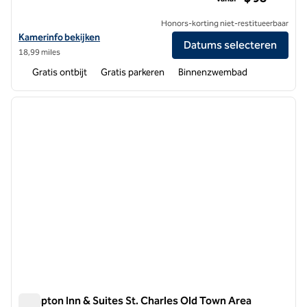
Honors-korting niet-restitueerbaar
Bekijk hoteldetails voor Hampton Inn St. Louis/Chesterfield
Kamerinfo bekijken
Datums selecteren
18,99 miles
Gratis ontbijt
Gratis parkeren
Binnenzwembad
1
/
12
vorige afbeelding
volgen
1 van 12
Hampton Inn & Suites St. Charles Old Town Area