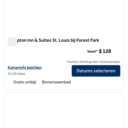
Hampton Inn & Suites St. Louis bij Forest Park
Hampton Inn & Suites St. Louis bij Forest Park
$ 128
Vanaf*
Honors-korting niet-restitueerbaar
Bekijk hoteldetails voor Hampton Inn & Suites St. Louis bij Forest Par
Kamerinfo bekijken
Datums selecteren
33,26 miles
Gratis ontbijt
Binnenzwembad
1
/
12
vorige afbeelding
volgen
1 van 12