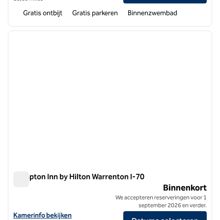
Gratis ontbijt
Gratis parkeren
Binnenzwembad
1
/
7
vorige afbeelding
volgen
1 van 7
Hampton Inn by Hilton Warrenton I-70
Hampton Inn by Hilton Warrenton I-70
Binnenkort
We accepteren reserveringen voor 1
september 2026 en verder.
Bekijk hoteldetails voor Hampton Inn by Hilton Warrenton I-70
Kamerinfo bekijken