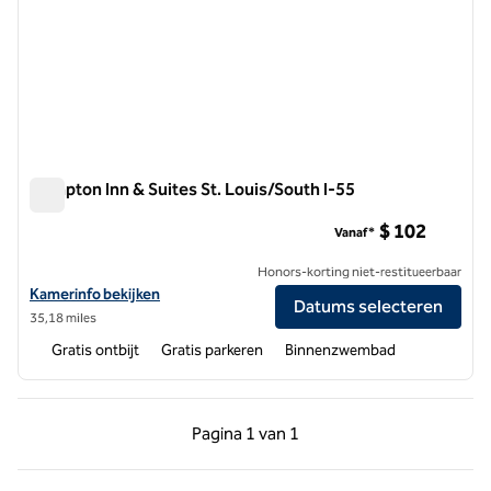
Hampton Inn & Suites St. Louis/South I-55
Hampton Inn & Suites St. Louis/South I-55
$ 102
Vanaf*
Honors-korting niet-restitueerbaar
Bekijk hoteldetails voor Hampton Inn & Suites St. Louis/South I-55
Kamerinfo bekijken
Datums selecteren
35,18 miles
Gratis ontbijt
Gratis parkeren
Binnenzwembad
Vorige pagina, 1 van 1
Volgende pagina, 1 
Pagina
1 van 1
Pagina 1 van 1