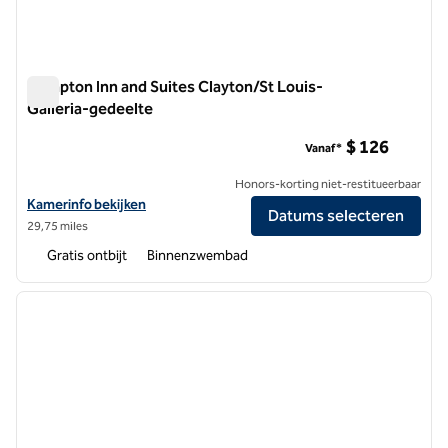
Hampton Inn and Suites Clayton/St Louis-
Galleria-gedeelte
Hampton Inn and Suites Clayton/St Louis-Galleria-gedeelte
$ 126
Vanaf*
Honors-korting niet-restitueerbaar
Bekijk hoteldetails voor Hampton Inn and Suites Clayton/St Louis-Ga
Kamerinfo bekijken
Datums selecteren
29,75 miles
Gratis ontbijt
Binnenzwembad
1
/
12
vorige afbeelding
volgen
1 van 12