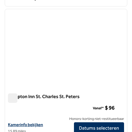
1
/
10
vorige afbeelding
volgen
1 van 10
Hampton Inn St. Charles St. Peters
Hampton Inn St. Charles St. Peters
$ 96
Vanaf*
Honors-korting niet-restitueerbaar
Bekijk hoteldetails voor Hampton Inn St. Charles St. Peters
Kamerinfo bekijken
Datums selecteren
15,89 miles