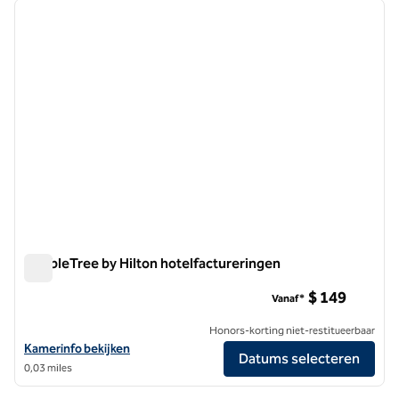
vorige afbeelding
volgen
1 van 12
DoubleTree by Hilton hotelfactureringen
DoubleTree by Hilton hotelfactureringen
$ 149
Vanaf*
Honors-korting niet-restitueerbaar
Bekijk hoteldetails voor DoubleTree by Hilton Hotel Billings
Kamerinfo bekijken
Datums selecteren
0,03 miles