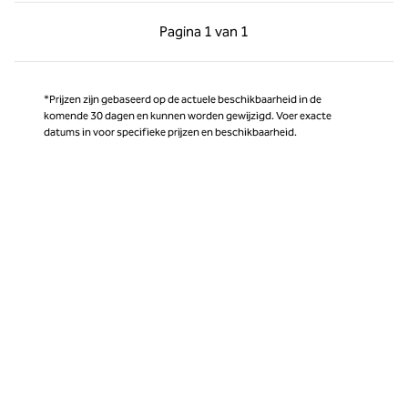
Vorige pagina, 1 van 1
Volgende pagina, 1 
Pagina
1 van 1
Pagina 1 van 1
*Prijzen zijn gebaseerd op de actuele beschikbaarheid in de
komende 30 dagen en kunnen worden gewijzigd. Voer exacte
datums in voor specifieke prijzen en beschikbaarheid.