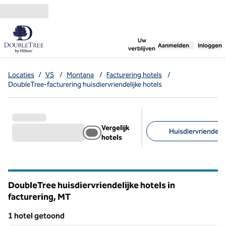
Ga door naar inhoud
,
opent nieuw tabbl
Uw
Aanmelden
Inloggen
verblijven
Locaties
/
VS
/
Montana
/
Facturering hotels
/
DoubleTree-facturering huisdiervriendelijke hotels
Vergelijk
Huisdiervriendelijk
hotels
Aanbevolen filters
DoubleTree huisdiervriendelijke hotels in
facturering,
MT
Montana
1 hotel getoond
1
/
12
1 hotel getoond