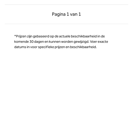
Vorige pagina, 1 van 1
Volgende pagina, 1 
Pagina
1 van 1
Pagina 1 van 1
*Prijzen zijn gebaseerd op de actuele beschikbaarheid in de
komende 30 dagen en kunnen worden gewijzigd. Voer exacte
datums in voor specifieke prijzen en beschikbaarheid.