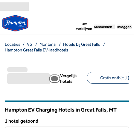
Ga door naar inhoud
,
opent nieuw tabbl
Uw
Aanmelden
Inloggen
verblijven
Locaties
/
VS
/
Montana
/
Hotels bij Great Falls
/
Hampton Great Falls EV-laadhotels
Vergelijk
Gratis ontbijt (1)
hotels
Aanbevolen filters
Hampton EV Charging Hotels in Great Falls,
MT
Montana
1 hotel getoond
1
/
13
1 hotel getoond
vorige afbeelding
volgen
1 van 13