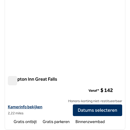
Hampton Inn Great Falls
Hampton Inn Great Falls
$ 142
Vanaf*
Honors-korting niet-restitueerbaar
Bekijk hoteldetails voor Hampton Inn Great Falls
Kamerinfo bekijken
Datums selecteren
2,22 miles
Gratis ontbijt
Gratis parkeren
Binnenzwembad