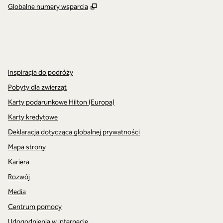
,
Otwiera treści w nowej karcie
Globalne numery wsparcia
x
facebook
instagram
,
Otwiera nową kartę
,
Otwiera nową kartę
,
Otwiera nową kartę
Inspiracja do podróży
Pobyty dla zwierząt
Karty podarunkowe Hilton (Europa)
Karty kredytowe
Deklaracja dotycząca globalnej prywatności
Mapa strony
Kariera
Rozwój
Media
Centrum pomocy
Udogodnienia w Internecie