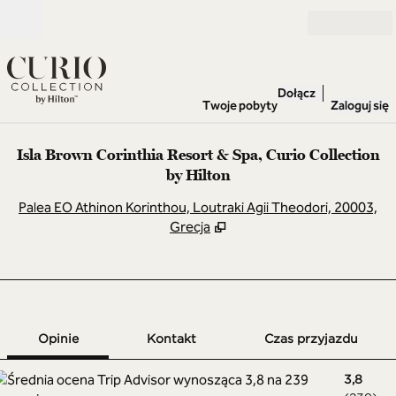
Przejdź do treści
Otwarte
Dołącz
Twoje pobyty
Zaloguj się
Isla Brown Corinthia Resort & Spa, Curio Collection
by Hilton
,
O
Palea EO Athinon Korinthou, Loutraki Agii Theodori, 20003,
Grecja
1 z 12
1
/
12
poprzedni obraz
następny obra
Kontakt
Opinie
Kontakt
Czas przyjazdu
3,8