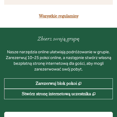
Wszystkie regulaminy
Zbierz swoją grupę
Nasze narzędzia online ułatwiają podróżowanie w grupie.
Zarezerwuj 10–25 pokoi online, a następnie stwórz własną
bezpłatną stronę internetową dla gości, aby mogli
zarezerwować swój pobyt.
,
Otwiera treści w n
Zarezerwuj blok pokoi
,
Otwiera tr
Stwórz stronę internetową uczestnika