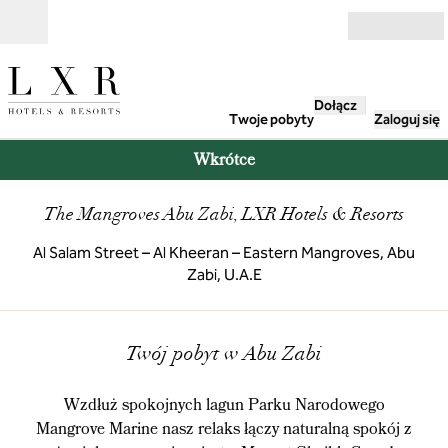
Przejdź do treści
Otwarte
Dołącz
Twoje pobyty
Zaloguj się
Wkrótce
The Mangroves Abu Zabi, LXR Hotels & Resorts
Al Salam Street – Al Kheeran – Eastern Mangroves, Abu
Zabi, U.A.E
1
/
12
poprzedni obraz
nast
1 z 12
Twój pobyt w Abu Zabi
Wzdłuż spokojnych lagun Parku Narodowego
Mangrove Marine nasz relaks łączy naturalną spokój z