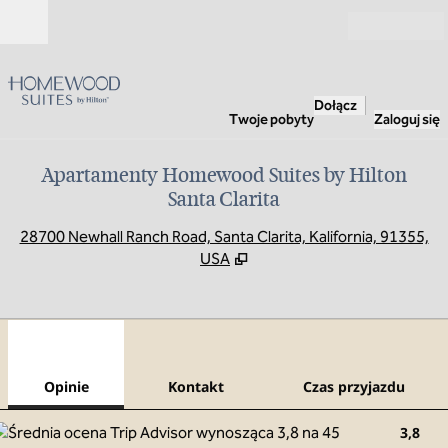
Przejdź do treści
Otwarte
Dołącz
Twoje pobyty
Zaloguj się
Apartamenty Homewood Suites by Hilton
Santa Clarita
,
O
28700 Newhall Ranch Road, Santa Clarita, Kalifornia, 91355,
USA
1
/
12
poprzedni obraz
nast
1 z 12
Kontakt
Opinie
Kontakt
Czas przyjazdu
3,8