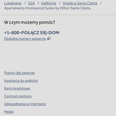
Lokalizacje
/
USA
/
Kalifornia
/
Hotele w Santa Clarita
/
Apartamenty Homewood Suites by Hilton Santa Clarita
W czym możemy pomóc?
Telefon:
+1-800-POŁĄCZ SIĘ-DOM
,
Otwiera treści w nowej karcie
Globalne numery wsparcia
x
facebook
instagram
,
Otwiera nową kartę
,
Otwiera nową kartę
,
Otwiera nową kartę
Pobyty dla zwierząt
Inspiracja do podróży
Karty kredytowe
Centrum pomocy
Udogodnienia w Internecie
Media