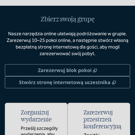
Zbierz swoją grupę
Nasze narzędzia online ułatwiają podróżowanie w grupie.
Zarezerwuj 10–25 pokoi online, a następnie stwórz własną
bezpłatną stronę internetową dla gości, aby mogli
zarezerwować swój pobyt.
,
Otwiera treści
Zarezerwuj blok pokoi
,
Otwier
Stwórz stronę internetową uczestnika
Zorganizuj
Zarezerwuj
wydarzenie
przestrzeń
konferencyjną
Prześlij szczegóły
wydarzenia, aby